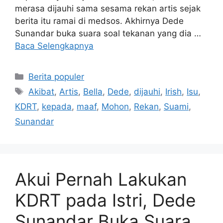
merasa dijauhi sama sesama rekan artis sejak
berita itu ramai di medsos. Akhirnya Dede
Sunandar buka suara soal tekanan yang dia …
Baca Selengkapnya
Kategori
Berita populer
Tag
Akibat
,
Artis
,
Bella
,
Dede
,
dijauhi
,
Irish
,
Isu
,
KDRT
,
kepada
,
maaf
,
Mohon
,
Rekan
,
Suami
,
Sunandar
Akui Pernah Lakukan
KDRT pada Istri, Dede
Sunandar Buka Suara