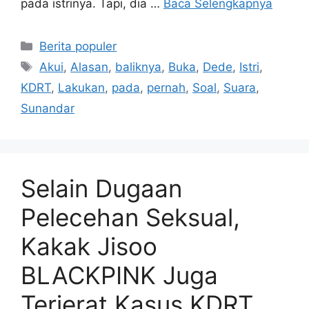
pada istrinya. Tapi, dia …
Baca Selengkapnya
Kategori
Berita populer
Tag
Akui
,
Alasan
,
baliknya
,
Buka
,
Dede
,
Istri
,
KDRT
,
Lakukan
,
pada
,
pernah
,
Soal
,
Suara
,
Sunandar
Selain Dugaan
Pelecehan Seksual,
Kakak Jisoo
BLACKPINK Juga
Terjerat Kasus KDRT