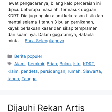
lewat pengacaranya, bilang kalo perceraian ini
dipicu beberapa masalah, termasuk dugaan
KDRT. Dia juga ngaku alami kekerasan fisik dan
mental selama 1 tahun 3 bulan pernikahan,
kayak perlakuan kasar dan sikap tempramen
dari suaminya. Dalam gugatannya, Rafaela
minta …
Baca Selengkapnya
Kategori
Berita populer
Tag
Alami
,
berakhir
,
Brian
,
Bulan
,
Istri
,
KDRT
,
Klaim
,
pendeta
,
persidangan
,
rumah
,
Siawarta
,
tahun
,
Tangga
Dijauhi Rekan Artis