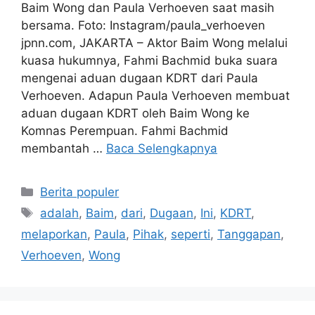
Baim Wong dan Paula Verhoeven saat masih
bersama. Foto: Instagram/paula_verhoeven
jpnn.com, JAKARTA – Aktor Baim Wong melalui
kuasa hukumnya, Fahmi Bachmid buka suara
mengenai aduan dugaan KDRT dari Paula
Verhoeven. Adapun Paula Verhoeven membuat
aduan dugaan KDRT oleh Baim Wong ke
Komnas Perempuan. Fahmi Bachmid
membantah …
Baca Selengkapnya
Kategori
Berita populer
Tag
adalah
,
Baim
,
dari
,
Dugaan
,
Ini
,
KDRT
,
melaporkan
,
Paula
,
Pihak
,
seperti
,
Tanggapan
,
Verhoeven
,
Wong