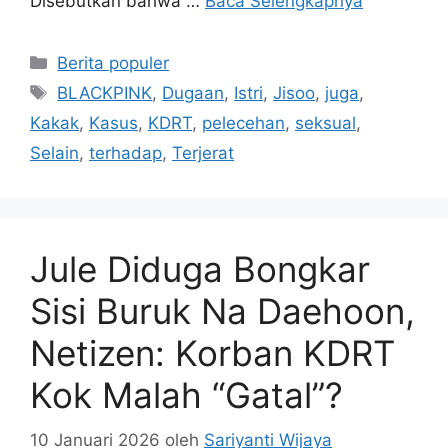
Disebutkan bahwa …
Baca Selengkapnya
Kategori
Berita populer
Tag
BLACKPINK
,
Dugaan
,
Istri
,
Jisoo
,
juga
,
Kakak
,
Kasus
,
KDRT
,
pelecehan
,
seksual
,
Selain
,
terhadap
,
Terjerat
Jule Diduga Bongkar
Sisi Buruk Na Daehoon,
Netizen: Korban KDRT
Kok Malah “Gatal”?
10 Januari 2026
oleh
Sariyanti Wijaya