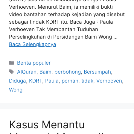
Verhoeven. Menurut Baim, ia memiliki bukti
video bantahan terhadap kejadian yang disebut
sebagai tindak KDRT itu. Baca Juga : Paula
Verhoeven Tak Membantah Tuduhan
Perselingkuhan di Persidangan Baim Wong …
Baca Selengkapnya
Kategori
Berita populer
Tag
AlQuran
,
Baim
,
berbohong
,
Bersumpah
,
Diduga
,
KDRT
,
Paula
,
pernah
,
tidak
,
Verhoeven
,
Wong
Kasus Menantu