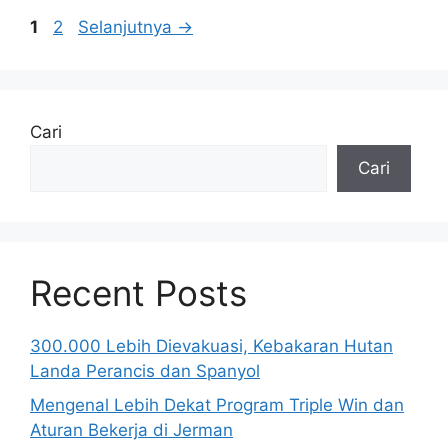
Halaman
Halaman
1
2
Selanjutnya
→
Cari
Cari
Recent Posts
300.000 Lebih Dievakuasi, Kebakaran Hutan
Landa Perancis dan Spanyol
Mengenal Lebih Dekat Program Triple Win dan
Aturan Bekerja di Jerman