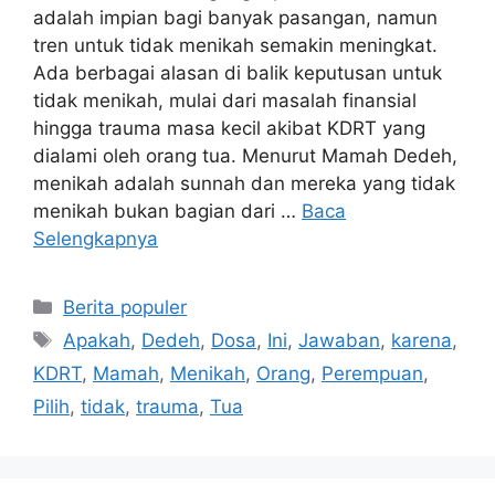
adalah impian bagi banyak pasangan, namun
tren untuk tidak menikah semakin meningkat.
Ada berbagai alasan di balik keputusan untuk
tidak menikah, mulai dari masalah finansial
hingga trauma masa kecil akibat KDRT yang
dialami oleh orang tua. Menurut Mamah Dedeh,
menikah adalah sunnah dan mereka yang tidak
menikah bukan bagian dari …
Baca
Selengkapnya
Kategori
Berita populer
Tag
Apakah
,
Dedeh
,
Dosa
,
Ini
,
Jawaban
,
karena
,
KDRT
,
Mamah
,
Menikah
,
Orang
,
Perempuan
,
Pilih
,
tidak
,
trauma
,
Tua