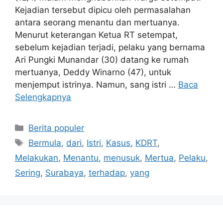
Kejadian tersebut dipicu oleh permasalahan
antara seorang menantu dan mertuanya.
Menurut keterangan Ketua RT setempat,
sebelum kejadian terjadi, pelaku yang bernama
Ari Pungki Munandar (30) datang ke rumah
mertuanya, Deddy Winarno (47), untuk
menjemput istrinya. Namun, sang istri …
Baca
Selengkapnya
Kategori
Berita populer
Tag
Bermula
,
dari
,
Istri
,
Kasus
,
KDRT
,
Melakukan
,
Menantu
,
menusuk
,
Mertua
,
Pelaku
,
Sering
,
Surabaya
,
terhadap
,
yang