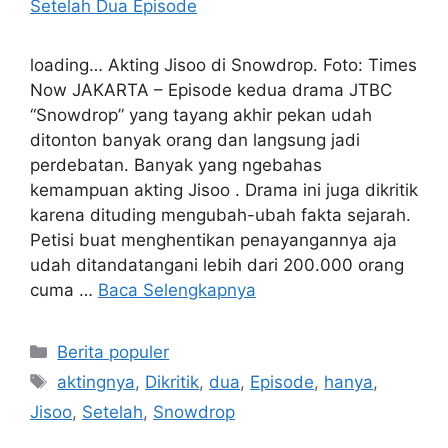
loading… Akting Jisoo di Snowdrop. Foto: Times
Now JAKARTA – Episode kedua drama JTBC
“Snowdrop” yang tayang akhir pekan udah
ditonton banyak orang dan langsung jadi
perdebatan. Banyak yang ngebahas
kemampuan akting Jisoo . Drama ini juga dikritik
karena dituding mengubah-ubah fakta sejarah.
Petisi buat menghentikan penayangannya aja
udah ditandatangani lebih dari 200.000 orang
cuma …
Baca Selengkapnya
Kategori
Berita populer
Tag
aktingnya
,
Dikritik
,
dua
,
Episode
,
hanya
,
Jisoo
,
Setelah
,
Snowdrop