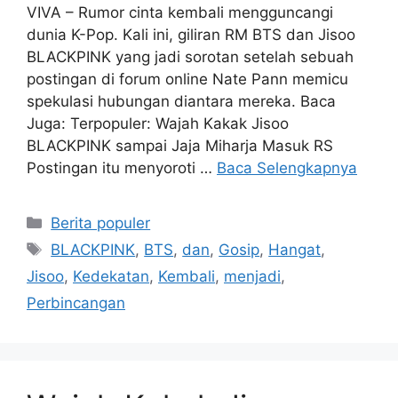
VIVA – Rumor cinta kembali mengguncangi
dunia K-Pop. Kali ini, giliran RM BTS dan Jisoo
BLACKPINK yang jadi sorotan setelah sebuah
postingan di forum online Nate Pann memicu
spekulasi hubungan diantara mereka. Baca
Juga: Terpopuler: Wajah Kakak Jisoo
BLACKPINK sampai Jaja Miharja Masuk RS
Postingan itu menyoroti …
Baca Selengkapnya
Kategori
Berita populer
Tag
BLACKPINK
,
BTS
,
dan
,
Gosip
,
Hangat
,
Jisoo
,
Kedekatan
,
Kembali
,
menjadi
,
Perbincangan