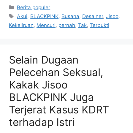
Kategori
Berita populer
Tag
Akui
,
BLACKPINK
,
Busana
,
Desainer
,
Jisoo
,
Kekeliruan
,
Mencuri
,
pernah
,
Tak
,
Terbukti
Selain Dugaan
Pelecehan Seksual,
Kakak Jisoo
BLACKPINK Juga
Terjerat Kasus KDRT
terhadap Istri