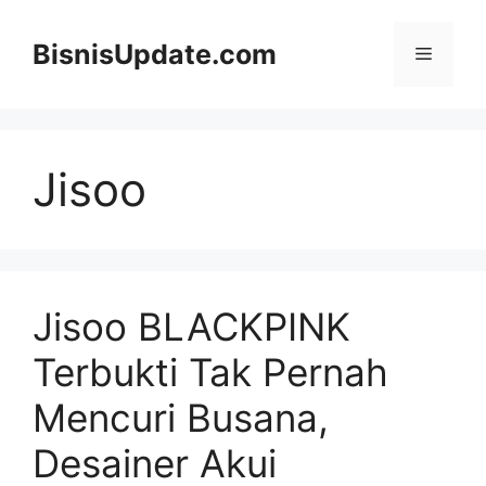
Langsung
ke
BisnisUpdate.com
Menu
isi
Jisoo
Jisoo BLACKPINK
Terbukti Tak Pernah
Mencuri Busana,
Desainer Akui