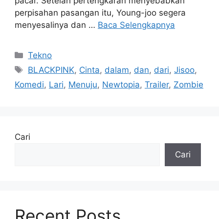
pacar. Setelah pertengkaran menyebabkan
perpisahan pasangan itu, Young-joo segera
menyesalinya dan …
Baca Selengkapnya
Kategori
Tekno
Tag
BLACKPINK
,
Cinta
,
dalam
,
dan
,
dari
,
Jisoo
,
Komedi
,
Lari
,
Menuju
,
Newtopia
,
Trailer
,
Zombie
Cari
Cari
Recent Posts