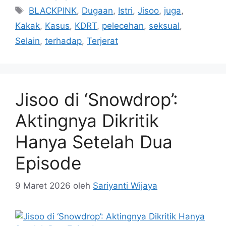
Tag
BLACKPINK
,
Dugaan
,
Istri
,
Jisoo
,
juga
,
Kakak
,
Kasus
,
KDRT
,
pelecehan
,
seksual
,
Selain
,
terhadap
,
Terjerat
Jisoo di ‘Snowdrop’:
Aktingnya Dikritik
Hanya Setelah Dua
Episode
9 Maret 2026
oleh
Sariyanti Wijaya