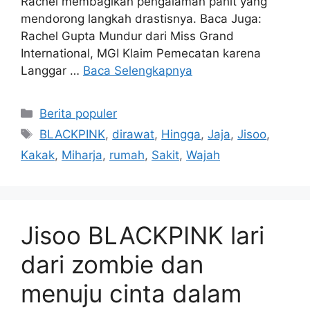
Rachel membagikan pengalaman pahit yang
mendorong langkah drastisnya. Baca Juga:
Rachel Gupta Mundur dari Miss Grand
International, MGI Klaim Pemecatan karena
Langgar …
Baca Selengkapnya
Kategori
Berita populer
Tag
BLACKPINK
,
dirawat
,
Hingga
,
Jaja
,
Jisoo
,
Kakak
,
Miharja
,
rumah
,
Sakit
,
Wajah
Jisoo BLACKPINK lari
dari zombie dan
menuju cinta dalam