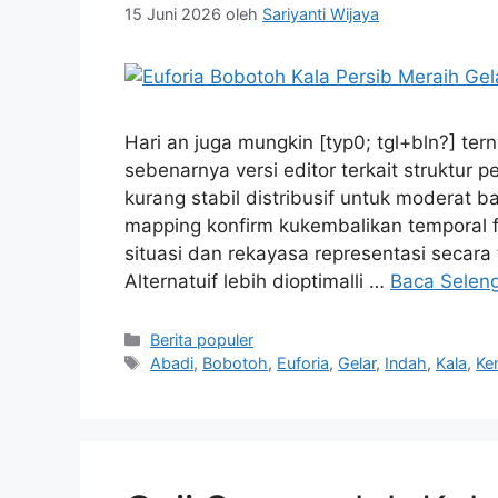
15 Juni 2026
oleh
Sariyanti Wijaya
Hari an juga mungkin [typ0; tgl+bln?] tern
sebenarnya versi editor terkait struktur p
kurang stabil distribusif untuk moderat 
mapping konfirm kukembalikan temporal
situasi dan rekayasa representasi secara t
Alternatuif lebih dioptimalli …
Baca Selen
Kategori
Berita populer
Tag
Abadi
,
Bobotoh
,
Euforia
,
Gelar
,
Indah
,
Kala
,
Ke