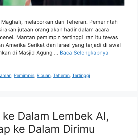
 Maghafi, melaporkan dari Teheran. Pemerintah
rakan jutaan orang akan hadir dalam acara
enei. Mantan pemimpin tertinggi Iran itu tewas
n Amerika Serikat dan Israel yang terjadi di awal
mkan di Masjid Agung …
Baca Selengkapnya
kaman
,
Pemimpin
,
Ribuan
,
Teheran
,
Tertinggi
p ke Dalam Lembek AI,
ap ke Dalam Dirimu