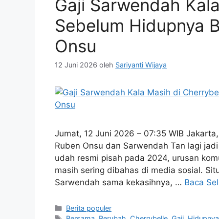
Gaji Sarwendah Kala
Sebelum Hidupnya 
Onsu
12 Juni 2026
oleh
Sariyanti Wijaya
Jumat, 12 Juni 2026 – 07:35 WIB Jakarta,
Ruben Onsu dan Sarwendah Tan lagi jadi 
udah resmi pisah pada 2024, urusan kom
masih sering dibahas di media sosial. Si
Sarwendah sama kekasihnya, …
Baca Se
Kategori
Berita populer
Tag
Bersama
,
Berubah
,
Cherrybelle
,
Gaji
,
Hidupny