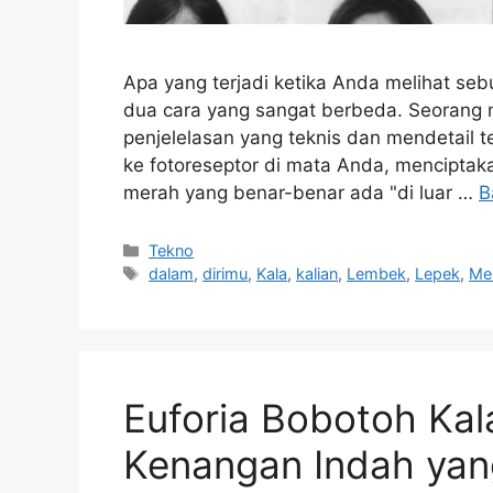
Apa yang terjadi ketika Anda melihat se
dua cara yang sangat berbeda. Seorang 
penjelelasan yang teknis dan mendetail 
ke fotoreseptor di mata Anda, menciptaka
merah yang benar-benar ada "di luar …
B
Kategori
Tekno
Tag
dalam
,
dirimu
,
Kala
,
kalian
,
Lembek
,
Lepek
,
Me
Euforia Bobotoh Kal
Kenangan Indah yan