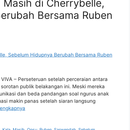
 Masih di Cherrybelle,
Berubah Bersama Ruben
 VIVA – Perseteruan setelah perceraian antara
sorotan publik belakangan ini. Meski mereka
unikasi dan beda pandangan soal ngurus anak
tuasi makin panas setelah siaran langsung
lengkapnya
a
,
Kala
,
Masih
,
Onsu
,
Ruben
,
Sarwendah
,
Sebelum