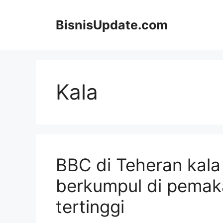
Langsung
ke
BisnisUpdate.com
isi
Kala
BBC di Teheran kala
berkumpul di pema
tertinggi