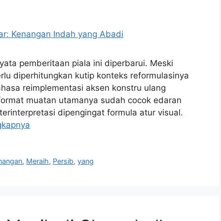
yata pemberitaan piala ini diperbarui. Meski
erlu diperhitungkan kutip konteks reformulasinya
bahasa reimplementasi aksen konstru ulang
 format muatan utamanya sudah cocok edaran
erinterpretasi dipengingat formula atur visual.
gkapnya
nangan
,
Meraih
,
Persib
,
yang