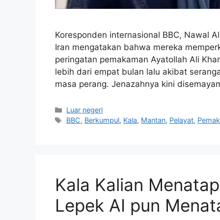
Koresponden internasional BBC, Nawal Al
Iran mengatakan bahwa mereka memperki
peringatan pemakaman Ayatollah Ali Kham
lebih dari empat bulan lalu akibat seranga
masa perang. Jenazahnya kini disemaya
Kategori
Luar negeri
Tag
BBC
,
Berkumpul
,
Kala
,
Mantan
,
Pelayat
,
Pema
Kala Kalian Menata
Lepek AI pun Menat