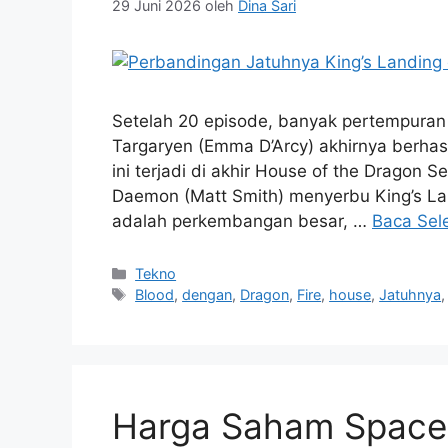
29 Juni 2026
oleh
Dina Sari
Setelah 20 episode, banyak pertempuran
Targaryen (Emma D’Arcy) akhirnya berhas
ini terjadi di akhir House of the Dragon 
Daemon (Matt Smith) menyerbu King’s La
adalah perkembangan besar, …
Baca Sel
Kategori
Tekno
Tag
Blood
,
dengan
,
Dragon
,
Fire
,
house
,
Jatuhnya
Harga Saham SpaceX