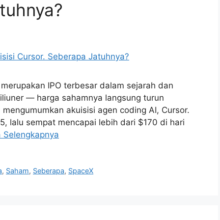
atuhnya?
 merupakan IPO terbesar dalam sejarah dan
riliuner — harga sahamnya langsung turun
 mengumumkan akuisisi agen coding AI, Cursor.
, lalu sempat mencapai lebih dari $170 di hari
 Selengkapnya
a
,
Saham
,
Seberapa
,
SpaceX