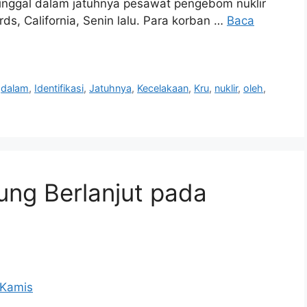
inggal dalam jatuhnya pesawat pengebom nuklir
s, California, Senin lalu. Para korban …
Baca
,
dalam
,
Identifikasi
,
Jatuhnya
,
Kecelakaan
,
Kru
,
nuklir
,
oleh
,
ung Berlanjut pada