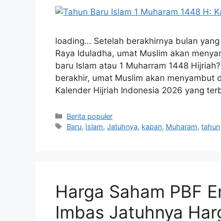
loading… Setelah berakhirnya bulan yang
Raya Iduladha, umat Muslim akan menya
baru Islam atau 1 Muharram 1448 Hijriah?
berakhir, umat Muslim akan menyambut d
Kalender Hijriah Indonesia 2026 yang ter
Kategori
Berita populer
Tag
Baru
,
Islam
,
Jatuhnya
,
kapan
,
Muharam
,
tahun
Harga Saham PBF En
Imbas Jatuhnya Har