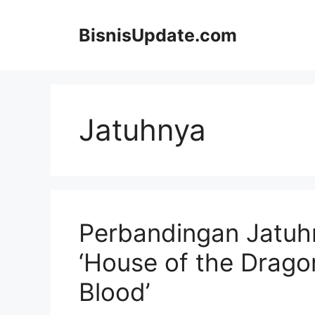
Langsung
ke
BisnisUpdate.com
isi
Jatuhnya
Perbandingan Jatuhn
‘House of the Drago
Blood’