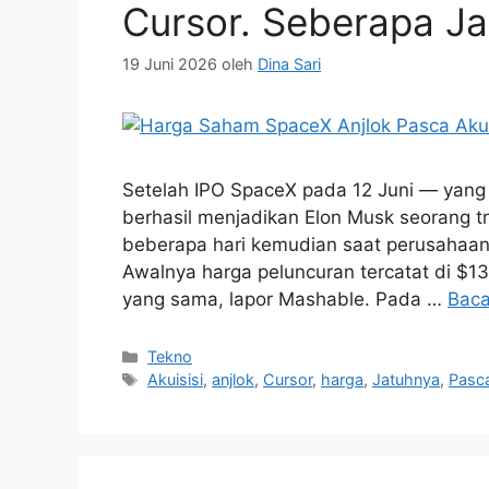
Cursor. Seberapa J
19 Juni 2026
oleh
Dina Sari
Setelah IPO SpaceX pada 12 Juni — yang
berhasil menjadikan Elon Musk seorang t
beberapa hari kemudian saat perusahaan
Awalnya harga peluncuran tercatat di $135
yang sama, lapor Mashable. Pada …
Baca
Kategori
Tekno
Tag
Akuisisi
,
anjlok
,
Cursor
,
harga
,
Jatuhnya
,
Pasc