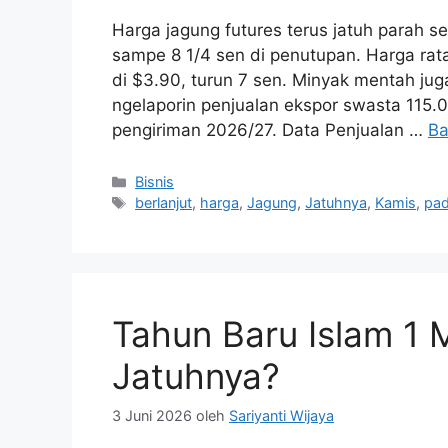
Harga jagung futures terus jatuh parah s
sampe 8 1/4 sen di penutupan. Harga rat
di $3.90, turun 7 sen. Minyak mentah j
ngelaporin penjualan ekspor swasta 115.0
pengiriman 2026/27. Data Penjualan …
Ba
Kategori
Bisnis
Tag
berlanjut
,
harga
,
Jagung
,
Jatuhnya
,
Kamis
,
pa
Tahun Baru Islam 1
Jatuhnya?
3 Juni 2026
oleh
Sariyanti Wijaya