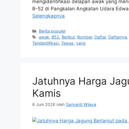
mengidentifikasi delapan awak yang men
B-52 di Pangkalan Angkatan Udara Edward
Selengkapnya
Kategori
Berita populer
Tag
awak
,
B52
,
Berikut
,
Bomber
,
Daftar
,
Daftarnya
Teridentifikasi
,
Tewas
,
yang
Jatuhnya Harga Jag
Kamis
6 Juni 2026
oleh
Sariyanti Wijaya