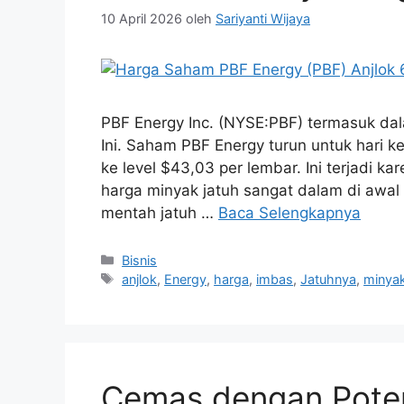
10 April 2026
oleh
Sariyanti Wijaya
PBF Energy Inc. (NYSE:PBF) termasuk dal
Ini. Saham PBF Energy turun untuk hari k
ke level $43,03 per lembar. Ini terjadi k
harga minyak jatuh sangat dalam di awal 
mentah jatuh …
Baca Selengkapnya
Kategori
Bisnis
Tag
anjlok
,
Energy
,
harga
,
imbas
,
Jatuhnya
,
minya
Cemas dengan Poten