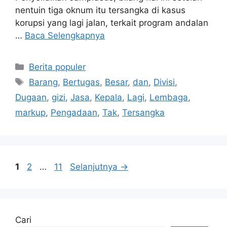
nentuin tiga oknum itu tersangka di kasus
korupsi yang lagi jalan, terkait program andalan
…
Baca Selengkapnya
Kategori
Berita populer
Tag
Barang
,
Bertugas
,
Besar
,
dan
,
Divisi
,
Dugaan
,
gizi
,
Jasa
,
Kepala
,
Lagi
,
Lembaga
,
markup
,
Pengadaan
,
Tak
,
Tersangka
Halaman
Halaman
Halaman
1
2
…
11
Selanjutnya
→
Cari