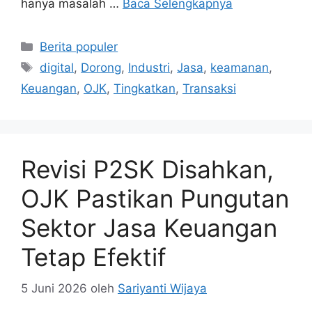
hanya masalah …
Baca Selengkapnya
Kategori
Berita populer
Tag
digital
,
Dorong
,
Industri
,
Jasa
,
keamanan
,
Keuangan
,
OJK
,
Tingkatkan
,
Transaksi
Revisi P2SK Disahkan,
OJK Pastikan Pungutan
Sektor Jasa Keuangan
Tetap Efektif
5 Juni 2026
oleh
Sariyanti Wijaya