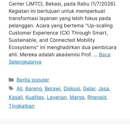
Center (JMTC), Bekasi, pada Rabu (1/7/2026).
Kegiatan ini bertujuan untuk memperkuat
transformasi layanan yang lebih fokus pada
pelanggan. Acara yang bertema "Up-scaling
Customer Experience (CX) Through Smart,
Sustainable, and Connected Mobility
Ecosystems" ini menghadirkan dua pembicara
ahli. Mereka adalah akademisi Prof. …
Baca
Selengkapnya
Kategori
Berita populer
Tag
Ali
,
Bareng
,
Berawi
,
Diskusi
,
Gelar
,
Jasa
,
Kasali
,
Kualitas
,
Layanan
,
Marga
,
Rhenald
,
Tingkatkan