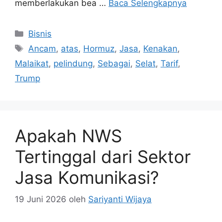
memberlakukan bea …
Baca Selengkapnya
Kategori
Bisnis
Tag
Ancam
,
atas
,
Hormuz
,
Jasa
,
Kenakan
,
Malaikat
,
pelindung
,
Sebagai
,
Selat
,
Tarif
,
Trump
Apakah NWS
Tertinggal dari Sektor
Jasa Komunikasi?
19 Juni 2026
oleh
Sariyanti Wijaya