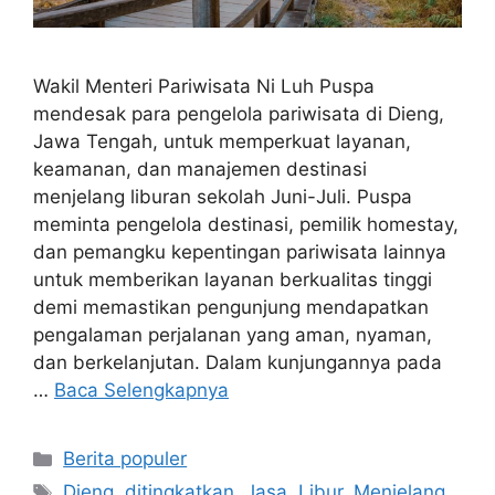
Wakil Menteri Pariwisata Ni Luh Puspa
mendesak para pengelola pariwisata di Dieng,
Jawa Tengah, untuk memperkuat layanan,
keamanan, dan manajemen destinasi
menjelang liburan sekolah Juni-Juli. Puspa
meminta pengelola destinasi, pemilik homestay,
dan pemangku kepentingan pariwisata lainnya
untuk memberikan layanan berkualitas tinggi
demi memastikan pengunjung mendapatkan
pengalaman perjalanan yang aman, nyaman,
dan berkelanjutan. Dalam kunjungannya pada
…
Baca Selengkapnya
Kategori
Berita populer
Tag
Dieng
,
ditingkatkan
,
Jasa
,
Libur
,
Menjelang
,