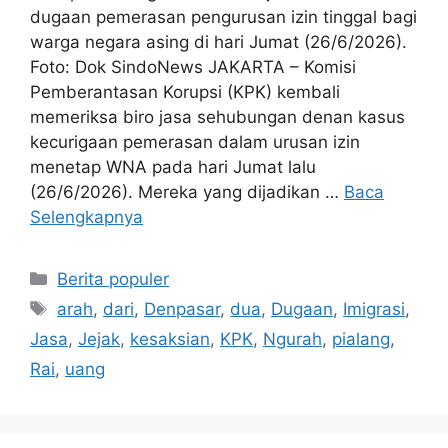
dugaan pemerasan pengurusan izin tinggal bagi
warga negara asing di hari Jumat (26/6/2026).
Foto: Dok SindoNews JAKARTA – Komisi
Pemberantasan Korupsi (KPK) kembali
memeriksa biro jasa sehubungan denan kasus
kecurigaan pemerasan dalam urusan izin
menetap WNA pada hari Jumat lalu
(26/6/2026). Mereka yang dijadikan …
Baca
Selengkapnya
Kategori
Berita populer
Tag
arah
,
dari
,
Denpasar
,
dua
,
Dugaan
,
Imigrasi
,
Jasa
,
Jejak
,
kesaksian
,
KPK
,
Ngurah
,
pialang
,
Rai
,
uang