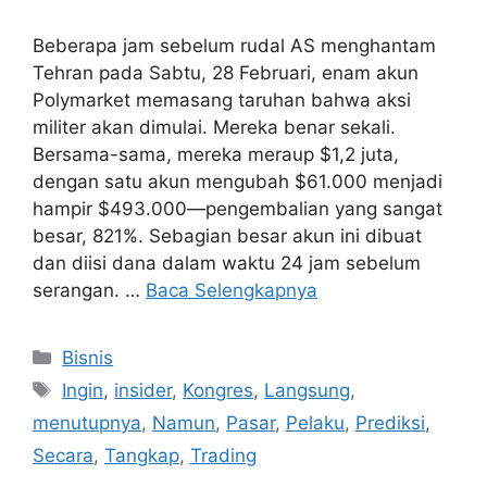
Beberapa jam sebelum rudal AS menghantam
Tehran pada Sabtu, 28 Februari, enam akun
Polymarket memasang taruhan bahwa aksi
militer akan dimulai. Mereka benar sekali.
Bersama-sama, mereka meraup $1,2 juta,
dengan satu akun mengubah $61.000 menjadi
hampir $493.000—pengembalian yang sangat
besar, 821%. Sebagian besar akun ini dibuat
dan diisi dana dalam waktu 24 jam sebelum
serangan. …
Baca Selengkapnya
Kategori
Bisnis
Tag
Ingin
,
insider
,
Kongres
,
Langsung
,
menutupnya
,
Namun
,
Pasar
,
Pelaku
,
Prediksi
,
Secara
,
Tangkap
,
Trading