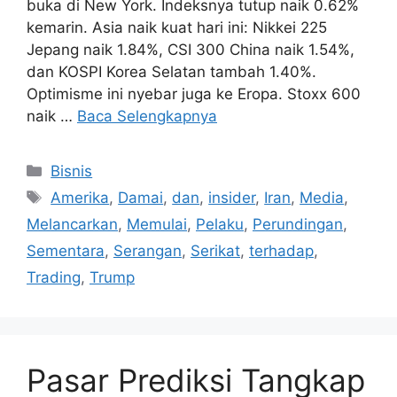
buka di New York. Indeksnya tutup naik 0.62%
kemarin. Asia naik kuat hari ini: Nikkei 225
Jepang naik 1.84%, CSI 300 China naik 1.54%,
dan KOSPI Korea Selatan tambah 1.40%.
Optimisme ini nyebar juga ke Eropa. Stoxx 600
naik …
Baca Selengkapnya
Kategori
Bisnis
Tag
Amerika
,
Damai
,
dan
,
insider
,
Iran
,
Media
,
Melancarkan
,
Memulai
,
Pelaku
,
Perundingan
,
Sementara
,
Serangan
,
Serikat
,
terhadap
,
Trading
,
Trump
Pasar Prediksi Tangkap