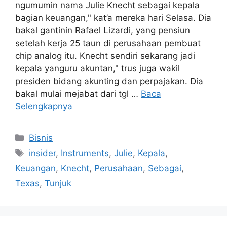
ngumumin nama Julie Knecht sebagai kepala
bagian keuangan," kat’a mereka hari Selasa. Dia
bakal gantinin Rafael Lizardi, yang pensiun
setelah kerja 25 taun di perusahaan pembuat
chip analog itu. Knecht sendiri sekarang jadi
kepala yanguru akuntan," trus juga wakil
presiden bidang akunting dan perpajakan. Dia
bakal mulai mejabat dari tgl …
Baca
Selengkapnya
Kategori
Bisnis
Tag
insider
,
Instruments
,
Julie
,
Kepala
,
Keuangan
,
Knecht
,
Perusahaan
,
Sebagai
,
Texas
,
Tunjuk