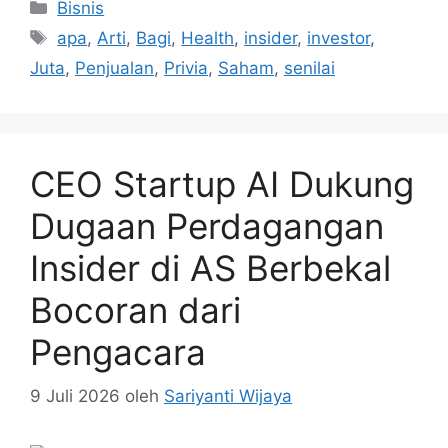
Kategori
Bisnis
Tag
apa
,
Arti
,
Bagi
,
Health
,
insider
,
investor
,
Juta
,
Penjualan
,
Privia
,
Saham
,
senilai
CEO Startup AI Dukung
Dugaan Perdagangan
Insider di AS Berbekal
Bocoran dari
Pengacara
9 Juli 2026
oleh
Sariyanti Wijaya