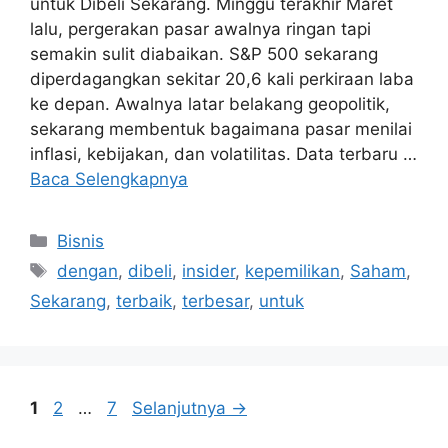
untuk Dibeli Sekarang. Minggu terakhir Maret
lalu, pergerakan pasar awalnya ringan tapi
semakin sulit diabaikan. S&P 500 sekarang
diperdagangkan sekitar 20,6 kali perkiraan laba
ke depan. Awalnya latar belakang geopolitik,
sekarang membentuk bagaimana pasar menilai
inflasi, kebijakan, dan volatilitas. Data terbaru …
Baca Selengkapnya
Kategori
Bisnis
Tag
dengan
,
dibeli
,
insider
,
kepemilikan
,
Saham
,
Sekarang
,
terbaik
,
terbesar
,
untuk
Halaman
Halaman
Halaman
1
2
…
7
Selanjutnya
→