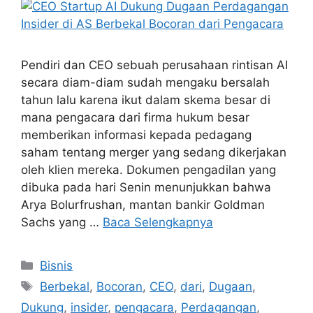
Pendiri dan CEO sebuah perusahaan rintisan AI
secara diam-diam sudah mengaku bersalah
tahun lalu karena ikut dalam skema besar di
mana pengacara dari firma hukum besar
memberikan informasi kepada pedagang
saham tentang merger yang sedang dikerjakan
oleh klien mereka. Dokumen pengadilan yang
dibuka pada hari Senin menunjukkan bahwa
Arya Bolurfrushan, mantan bankir Goldman
Sachs yang …
Baca Selengkapnya
Kategori
Bisnis
Tag
Berbekal
,
Bocoran
,
CEO
,
dari
,
Dugaan
,
Dukung
,
insider
,
pengacara
,
Perdagangan
,