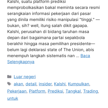
Kalshi, suatu platform prediksi
memprobolkasikan bakal meminta secara resmi
serangkaian informasi pekerjaan dari pasar
yang dinila memiliki risiko manipulasi "tinggi." —
bukan, sih? well, itung salah dikit gapapa.
Kalshi, perusahan di bidang taruhan masa
depan dari bagaimana partai sepakbola
berakhir hingga masa pemilihan presidente—
belum lagi deklarasi state of The Union, abis
menempuh langkah sistematis nan …
Baca
Selengkapnya
Kategori
Luar negeri
Tag
akan
,
detail
,
insider
,
Kalshi
,
Kumpulkan
,
Pekerjaan
,
Platform
,
Prediksi
,
Tangkal
,
Trading
,
untuk