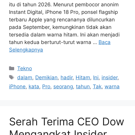
itu di tahun 2026. Menurut pembocor anonim
Instant Digital, iPhone 18 Pro, ponsel flagship
terbaru Apple yang rencananya diluncurkan
pada September, kemungkinan tidak akan
tersedia dalam warna hitam. Ini akan menjadi
tahun kedua berturut-turut warna …
Baca
Selengkapnya
Kategori
Tekno
Tag
dalam
,
Demikian
,
hadir
,
Hitam
,
Ini
,
insider
,
iPhone
,
kata
,
Pro
,
seorang
,
tahun
,
Tak
,
warna
Serah Terima CEO Dow
Mengangkat Insider