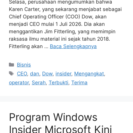
Selasa, perusahaan mengumumkan bahwa
Karen Carter, yang sekarang menjabat sebagai
Chief Operating Officer (COO) Dow, akan
menjadi CEO mulai 1 Juli 2026. Dia akan
menggantikan Jim Fitterling, yang memimpin
raksasa ilmu material ini sejak tahun 2018.
Fitterling akan …
Baca Selengkapnya
Kategori
Bisnis
Tag
CEO
,
dan
,
Dow
,
insider
,
Mengangkat
,
operator
,
Serah
,
Terbukti
,
Terima
Program Windows
Insider Microsoft Kini