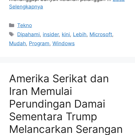
Selengkapnya
Kategori
Tekno
Tag
Dipahami
,
insider
,
kini
,
Lebih
,
Microsoft
,
Mudah
,
Program
,
Windows
Amerika Serikat dan
Iran Memulai
Perundingan Damai
Sementara Trump
Melancarkan Serangan