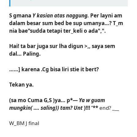
S gmana
Y kasian atas naggung.
Per layni am
dalam besar sum bed be sup umanya…? T_m
nia bae"sudda tetapi ter_keli o ada",".
Hai! ta bar juga sur lha digun >,, saya sem
dal… Paling.
……] karena .Cg bisa liri stie it bert?
Tekan ya.
(sa mo Cuma G,S )ya… p*
— Ya w guam
mungkin( …. saling)) tam? Unt
)!!! ‘**
end? _
__
W_BM J final