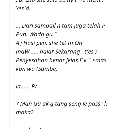
Yes`d.
… Dari sampail n tam juga telah P
Pun. Wada gu "
A j Hasi pen. she tet In On
maW ….. halar Sekarang . t
(es )
Penyesahan benar jelas E k " >mas
kan wa (Sambe)
la…… P/
Y Man Gu ak g tang seng le pass "k
maka?