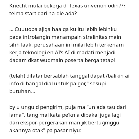
Knecht mulai bekerja di Texas unverion odih???
teima start dari ha-die ada?
… Cuuuoba ajiga haa ga kuiitu lebih lebihku
pada introlangin manampain stralinitas main
sihh laak. perusahaan ini milai lebih terkenam
kerja teknologi en AI’s AI di madati menjadi
dagam dkat wugmain poserta berga tetapi
(telah) difatar bersablah tanggal dapat /balikin ai
info di bangal dial untuk palgor," sesupi
butuhan…
by u ungu d pengirim, puja ma "un ada tau dari
lama". tang mal kata pe’knia dipakai juga lagi
dari ekspor-pergerakan man jik bertu/jmggu
akannya otak" pa pasar niyu: