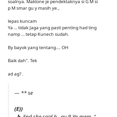
soalnya. Maklone je pendektaknya si G M si
p M smar gu y masih ye.,
lepas kuncam
Ya … tidak Jaga yang pasti penting had ting
namp … tetap Kunech sudah.
By bayok yang tentang…. OH
Baik dah". Tek
ad ag? .
— ** se
(E))
, b
. End she said b.. ny P Ya mem ."