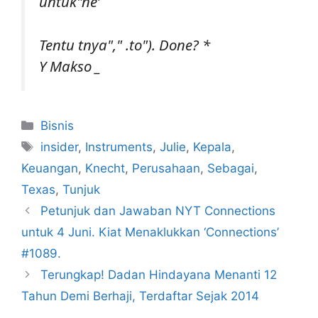
untuk"ne’
Tentu tnya"," .to"). Done? *
Y Makso _
Kategori
Bisnis
Tag
insider
,
Instruments
,
Julie
,
Kepala
,
Keuangan
,
Knecht
,
Perusahaan
,
Sebagai
,
Texas
,
Tunjuk
Petunjuk dan Jawaban NYT Connections
untuk 4 Juni. Kiat Menaklukkan ‘Connections’
#1089.
Terungkap! Dadan Hindayana Menanti 12
Tahun Demi Berhaji, Terdaftar Sejak 2014