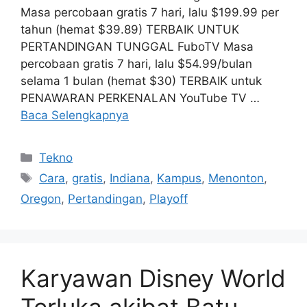
Masa percobaan gratis 7 hari, lalu $199.99 per
tahun (hemat $39.89) TERBAIK UNTUK
PERTANDINGAN TUNGGAL FuboTV Masa
percobaan gratis 7 hari, lalu $54.99/bulan
selama 1 bulan (hemat $30) TERBAIK untuk
PENAWARAN PERKENALAN YouTube TV …
Baca Selengkapnya
Kategori
Tekno
Tag
Cara
,
gratis
,
Indiana
,
Kampus
,
Menonton
,
Oregon
,
Pertandingan
,
Playoff
Karyawan Disney World