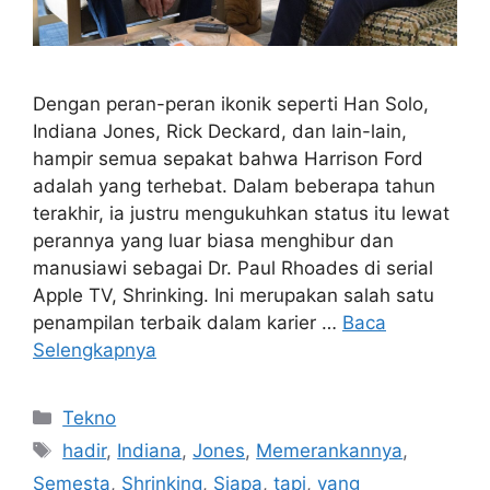
Dengan peran-peran ikonik seperti Han Solo,
Indiana Jones, Rick Deckard, dan lain-lain,
hampir semua sepakat bahwa Harrison Ford
adalah yang terhebat. Dalam beberapa tahun
terakhir, ia justru mengukuhkan status itu lewat
perannya yang luar biasa menghibur dan
manusiawi sebagai Dr. Paul Rhoades di serial
Apple TV, Shrinking. Ini merupakan salah satu
penampilan terbaik dalam karier …
Baca
Selengkapnya
Kategori
Tekno
Tag
hadir
,
Indiana
,
Jones
,
Memerankannya
,
Semesta
,
Shrinking
,
Siapa
,
tapi
,
yang