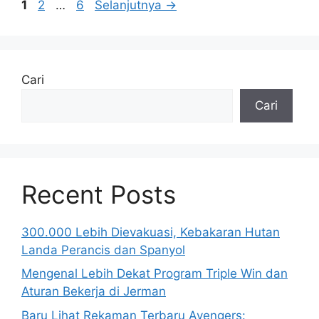
Halaman
Halaman
Halaman
1
2
…
6
Selanjutnya
→
Cari
Cari
Recent Posts
300.000 Lebih Dievakuasi, Kebakaran Hutan
Landa Perancis dan Spanyol
Mengenal Lebih Dekat Program Triple Win dan
Aturan Bekerja di Jerman
Baru Lihat Rekaman Terbaru Avengers: