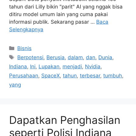
tahun dari Lilly bikin "parit" AI yang nggak bisa
ditiru model umum lain yang cuma pakai
informasi publik. Sekarang pasar …
Baca
Selengkapnya
Kategori
Bisnis
Tag
Berpotensi
,
Berusia
,
dalam
,
dan
,
Dunia
,
Indiana
,
Ini
,
Lupakan
,
menjadi
,
Nvidia
,
Perusahaan
,
SpaceX
,
tahun
,
terbesar
,
tumbuh
,
yang
Dapatkan Penghasilan
seperti Polisi Indiana