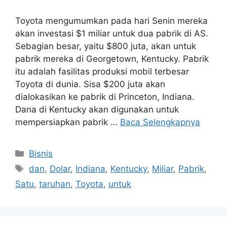
Toyota mengumumkan pada hari Senin mereka
akan investasi $1 miliar untuk dua pabrik di AS.
Sebagian besar, yaitu $800 juta, akan untuk
pabrik mereka di Georgetown, Kentucky. Pabrik
itu adalah fasilitas produksi mobil terbesar
Toyota di dunia. Sisa $200 juta akan
dialokasikan ke pabrik di Princeton, Indiana.
Dana di Kentucky akan digunakan untuk
mempersiapkan pabrik …
Baca Selengkapnya
Kategori
Bisnis
Tag
dan
,
Dolar
,
Indiana
,
Kentucky
,
Miliar
,
Pabrik
,
Satu
,
taruhan
,
Toyota
,
untuk