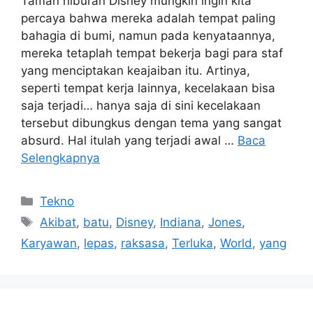
Taman hiburan Disney mungkin ingin kita
percaya bahwa mereka adalah tempat paling
bahagia di bumi, namun pada kenyataannya,
mereka tetaplah tempat bekerja bagi para staf
yang menciptakan keajaiban itu. Artinya,
seperti tempat kerja lainnya, kecelakaan bisa
saja terjadi… hanya saja di sini kecelakaan
tersebut dibungkus dengan tema yang sangat
absurd. Hal itulah yang terjadi awal …
Baca
Selengkapnya
Kategori
Tekno
Tag
Akibat
,
batu
,
Disney
,
Indiana
,
Jones
,
Karyawan
,
lepas
,
raksasa
,
Terluka
,
World
,
yang