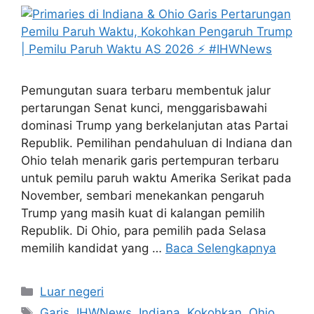
Pemungutan suara terbaru membentuk jalur
pertarungan Senat kunci, menggarisbawahi
dominasi Trump yang berkelanjutan atas Partai
Republik. Pemilihan pendahuluan di Indiana dan
Ohio telah menarik garis pertempuran terbaru
untuk pemilu paruh waktu Amerika Serikat pada
November, sembari menekankan pengaruh
Trump yang masih kuat di kalangan pemilih
Republik. Di Ohio, para pemilih pada Selasa
memilih kandidat yang …
Baca Selengkapnya
Kategori
Luar negeri
Tag
Garis
,
IHWNews
,
Indiana
,
Kokohkan
,
Ohio
,