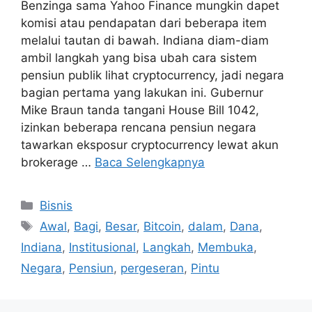
Benzinga sama Yahoo Finance mungkin dapet
komisi atau pendapatan dari beberapa item
melalui tautan di bawah. Indiana diam-diam
ambil langkah yang bisa ubah cara sistem
pensiun publik lihat cryptocurrency, jadi negara
bagian pertama yang lakukan ini. Gubernur
Mike Braun tanda tangani House Bill 1042,
izinkan beberapa rencana pensiun negara
tawarkan eksposur cryptocurrency lewat akun
brokerage …
Baca Selengkapnya
Kategori
Bisnis
Tag
Awal
,
Bagi
,
Besar
,
Bitcoin
,
dalam
,
Dana
,
Indiana
,
Institusional
,
Langkah
,
Membuka
,
Negara
,
Pensiun
,
pergeseran
,
Pintu