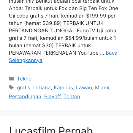
musim ini? Berikut adalah opsi terbaik untuk
Anda: Terbaik untuk Fox dan Big Ten Fox One
Uji coba gratis 7 hari, kemudian $199.99 per
tahun (hemat $39.89) TERBAIK UNTUK
PERTANDINGAN TUNGGAL FuboTV Uji coba
gratis 7 hari, kemudian $54.99/bulan untuk 1
bulan (hemat $30) TERBAIK untuk
PENAWARAN PERKENALAN YouTube …
Baca
Selengkapnya
Kategori
Tekno
Tag
gratis
,
Indiana
,
Kampus
,
Lawan
,
Miami
,
Pertandingan
,
Playoff
,
Tonton
Lucasfilm Pernah