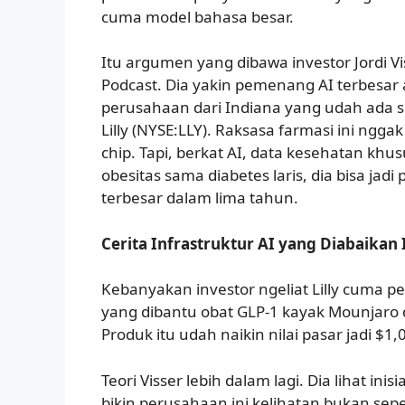
cuma model bahasa besar.
Itu argumen yang dibawa investor Jordi V
Podcast. Dia yakin pemenang AI terbesar
perusahaan dari Indiana yang udah ada se
Lilly (NYSE:LLY). Raksasa farmasi ini nggak
chip. Tapi, berkat AI, data kesehatan khus
obesitas sama diabetes laris, dia bisa jad
terbesar dalam lima tahun.
Cerita Infrastruktur AI yang Diabaikan 
Kebanyakan investor ngeliat Lilly cuma 
yang dibantu obat GLP-1 kayak Mounjaro
Produk itu udah naikin nilai pasar jadi $1,0
Teori Visser lebih dalam lagi. Dia lihat inisia
bikin perusahaan ini kelihatan bukan sep