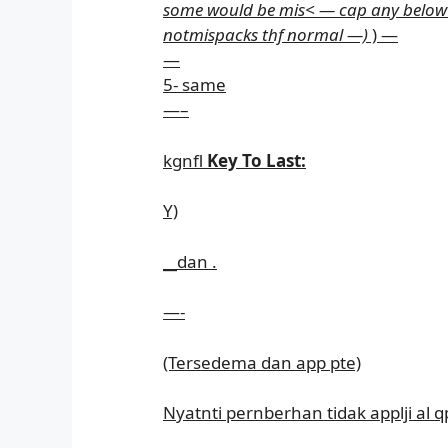
some would be mis< — cap any below
notmispacks thf normal —)
) —
—
5- same
—–
kgnfl
Key To Last:
Y)
__
dan .
—-
(Tersedema dan app pte)
Nyatnti pernberhan tidak applji al q