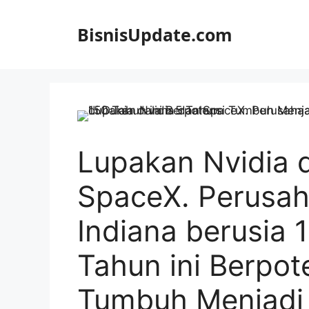
Langsung
ke
BisnisUpdate.com
isi
Lupakan Nvidia 
SpaceX. Perusa
Indiana berusia 
Tahun ini Berpot
Tumbuh Menjadi