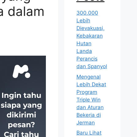
a dalam
300.000
Lebih
Dievakuasi,
Kebakaran
Hutan
Landa
Perancis
dan Spanyol
Mengenal
Lebih Dekat
Program
Triple Win
dan Aturan
Bekerja di
Jerman
Baru Lihat