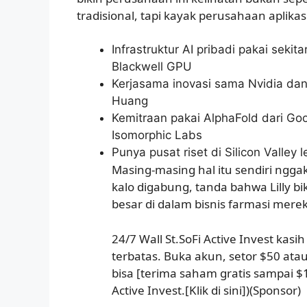
tradisional, tapi kayak perusahaan aplikasi
Infrastruktur AI pribadi pakai sekita
Blackwell GPU
Kerjasama inovasi sama Nvidia da
Huang
Kemitraan pakai AlphaFold dari Go
Isomorphic Labs
Punya pusat riset di Silicon Valley
Masing-masing hal itu sendiri nggak
kalo digabung, tanda bahwa Lilly 
besar di dalam bisnis farmasi mere
24/7 Wall St.SoFi Active Invest kas
terbatas. Buka akun, setor $50 ata
bisa [terima saham gratis sampai $
Active Invest.[Klik di sini])(Sponsor)