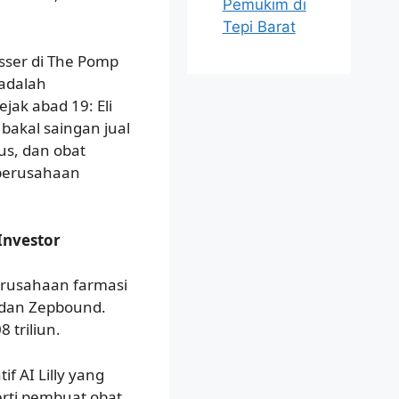
Pemukim di
Tepi Barat
isser di The Pomp
 adalah
jak abad 19: Eli
 bakal saingan jual
us, dan obat
i perusahaan
Investor
perusahaan farmasi
 dan Zepbound.
8 triliun.
tif AI Lilly yang
erti pembuat obat