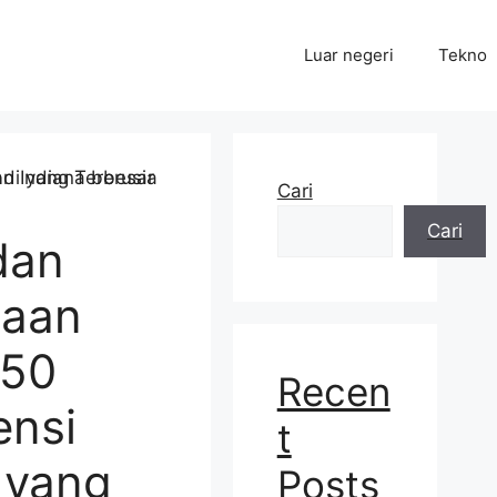
Luar negeri
Tekno
Cari
Cari
dan
haan
150
Recen
ensi
t
 yang
Posts