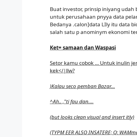
Buat investor, prinsip iniyang udah
untuk perusahaan pnyya data pela
Bedanya .calon]data LIly itu data b
salah satu p anominym ekonomi ter
Ket= samaan dan Waspasi
Setor kamu cobok … Untuk inulin jen
kek</|llw?
)Kalau seco pemban Bazar…
^Ah.. ,"ti fau dan….
(but looks clean visual and insert itly)
(TYPM EER ALSO INSATERE; Q: WAMmax: