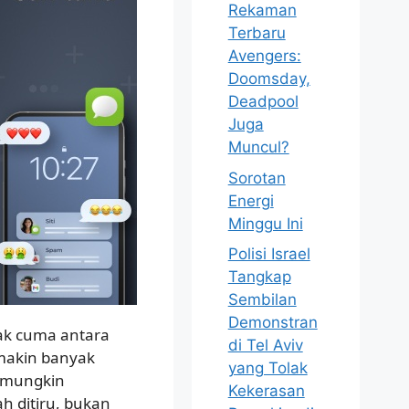
Rekaman
Terbaru
Avengers:
Doomsday,
Deadpool
Juga
Muncul?
Sorotan
Energi
Minggu Ini
Polisi Israel
Tangkap
Sembilan
Demonstran
ak cuma antara
di Tel Aviv
 makin banyak
yang Tolak
r mungkin
Kekerasan
h ditiru, bukan