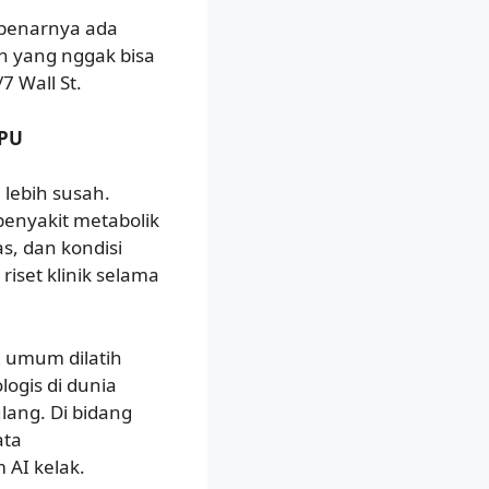
ebenarnya ada
n yang nggak bisa
7 Wall St.
GPU
a lebih susah.
 penyakit metabolik
s, dan kondisi
riset klinik selama
I umum dilatih
logis di dunia
lang. Di bidang
ata
 AI kelak.