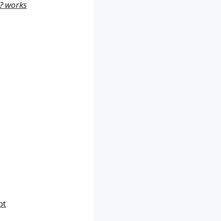
? works
pt