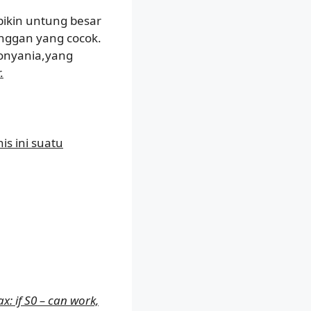
 bikin untung besar
nggan yang cocok.
ionyania,yang
.
is ini suatu
 if S0 – can work,