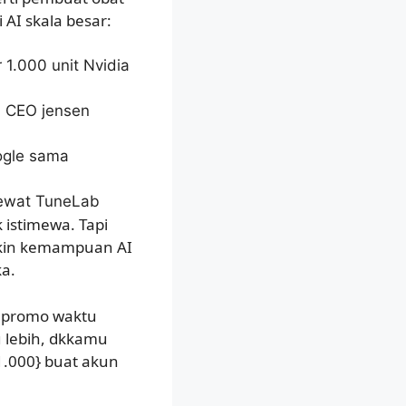
 AI skala besar:
r 1.000 unit Nvidia
n CEO jensen
ogle sama
 lewat TuneLab
 istimewa. Tapi
bikin kemampuan AI
ka.
ih promo waktu
u lebih, dkkamu
1.000} buat akun