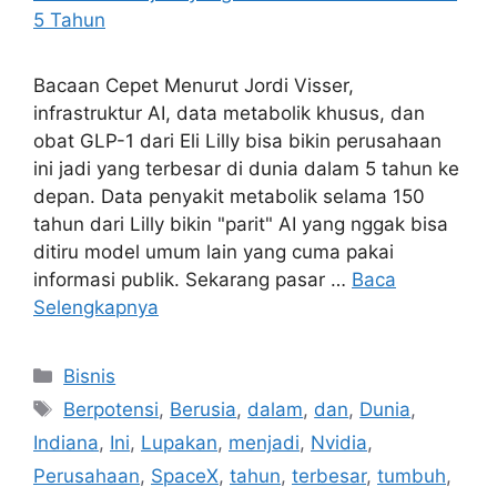
Bacaan Cepet Menurut Jordi Visser,
infrastruktur AI, data metabolik khusus, dan
obat GLP-1 dari Eli Lilly bisa bikin perusahaan
ini jadi yang terbesar di dunia dalam 5 tahun ke
depan. Data penyakit metabolik selama 150
tahun dari Lilly bikin "parit" AI yang nggak bisa
ditiru model umum lain yang cuma pakai
informasi publik. Sekarang pasar …
Baca
Selengkapnya
Kategori
Bisnis
Tag
Berpotensi
,
Berusia
,
dalam
,
dan
,
Dunia
,
Indiana
,
Ini
,
Lupakan
,
menjadi
,
Nvidia
,
Perusahaan
,
SpaceX
,
tahun
,
terbesar
,
tumbuh
,