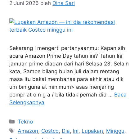
2 Juni 2026
oleh
Dina Sari
Sekarang I mengerti pertanyaanmu: Kapan sih
acara Amazon Prime Day tahun ini? Tahun Ini
jamuan prime diadan dari hari Selasa 23. Selain
kata, Sampe bilang bulan juli dalam rentang
masa itu bakal membahas para akhir atau dik
um bin guna at minimum> asas menjaring
pompr at o n g a / bila tidak pernah did …
Baca
Selengkapnya
Kategori
Tekno
Tag
Amazon
,
Costco
,
Dia
,
Ini
,
Lupakan
,
Minggu
,