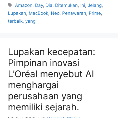
Tag
Amazon
,
Day
,
Dia
,
Ditemukan
,
Ini
,
Jelang
,
Lupakan
,
MacBook
,
Neo
,
Penawaran
,
Prime
,
terbaik
,
yang
Lupakan kecepatan:
Pimpinan inovasi
L’Oréal menyebut AI
menghargai
perusahaan yang
memiliki sejarah.