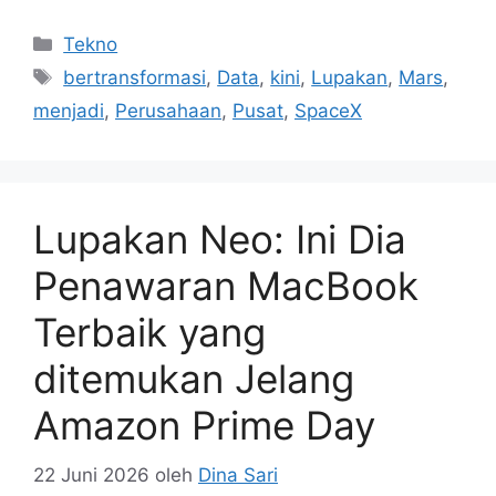
Kategori
Tekno
Tag
bertransformasi
,
Data
,
kini
,
Lupakan
,
Mars
,
menjadi
,
Perusahaan
,
Pusat
,
SpaceX
Lupakan Neo: Ini Dia
Penawaran MacBook
Terbaik yang
ditemukan Jelang
Amazon Prime Day
22 Juni 2026
oleh
Dina Sari