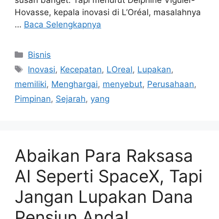
susah banget. Tapi menurut Delphine Viguier-
Hovasse, kepala inovasi di L’Oréal, masalahnya
…
Baca Selengkapnya
Kategori
Bisnis
Tag
Inovasi
,
Kecepatan
,
LOreal
,
Lupakan
,
memiliki
,
Menghargai
,
menyebut
,
Perusahaan
,
Pimpinan
,
Sejarah
,
yang
Abaikan Para Raksasa
AI Seperti SpaceX, Tapi
Jangan Lupakan Dana
Pensiun Anda!