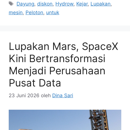
Tag
Dayung
,
diskon
,
Hydrow
,
Kejar
,
Lupakan
,
mesin
,
Peloton
,
untuk
Lupakan Mars, SpaceX
Kini Bertransformasi
Menjadi Perusahaan
Pusat Data
23 Juni 2026
oleh
Dina Sari