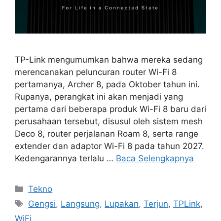
TP-Link mengumumkan bahwa mereka sedang
merencanakan peluncuran router Wi-Fi 8
pertamanya, Archer 8, pada Oktober tahun ini.
Rupanya, perangkat ini akan menjadi yang
pertama dari beberapa produk Wi-Fi 8 baru dari
perusahaan tersebut, disusul oleh sistem mesh
Deco 8, router perjalanan Roam 8, serta range
extender dan adaptor Wi-Fi 8 pada tahun 2027.
Kedengarannya terlalu …
Baca Selengkapnya
Kategori
Tekno
Tag
Gengsi
,
Langsung
,
Lupakan
,
Terjun
,
TPLink
,
WiFi