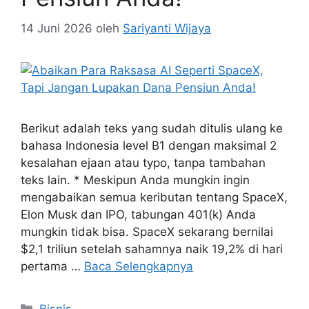
14 Juni 2026
oleh
Sariyanti Wijaya
Berikut adalah teks yang sudah ditulis ulang ke
bahasa Indonesia level B1 dengan maksimal 2
kesalahan ejaan atau typo, tanpa tambahan
teks lain. * Meskipun Anda mungkin ingin
mengabaikan semua keributan tentang SpaceX,
Elon Musk dan IPO, tabungan 401(k) Anda
mungkin tidak bisa. SpaceX sekarang bernilai
$2,1 triliun setelah sahamnya naik 19,2% di hari
pertama …
Baca Selengkapnya
Kategori
Bisnis