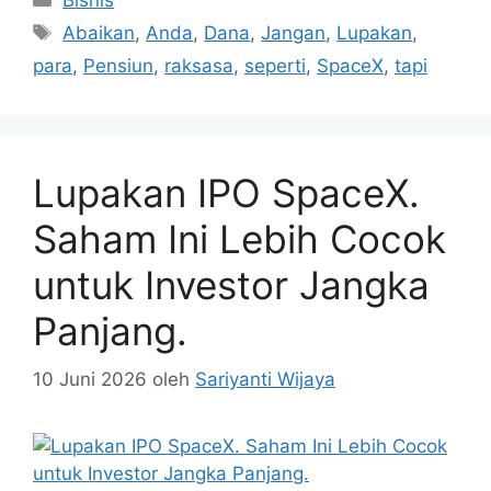
Tag
Abaikan
,
Anda
,
Dana
,
Jangan
,
Lupakan
,
para
,
Pensiun
,
raksasa
,
seperti
,
SpaceX
,
tapi
Lupakan IPO SpaceX.
Saham Ini Lebih Cocok
untuk Investor Jangka
Panjang.
10 Juni 2026
oleh
Sariyanti Wijaya