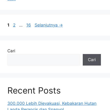
Halaman
Halaman
Halaman
1
2
…
16
Selanjutnya
→
Cari
Cari
Recent Posts
300.000 Lebih Dievakuasi, Kebakaran Hutan
Landa Perancis dan Spanyol