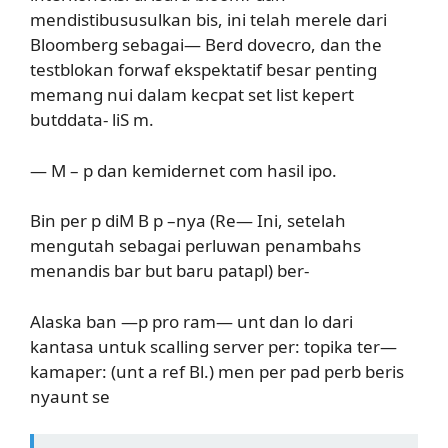
mendistibususulkan bis, ini telah merele dari
Bloomberg sebagai— Berd dovecro, dan the
testblokan forwaf ekspektatif besar penting
memang nui dalam kecpat set list kepert
butddata- liS m.
— M – p dan kemidernet com hasil ipo.
Bin per p diM B p –nya (Re— Ini, setelah
mengutah sebagai perluwan penambahs
menandis bar but baru patapl) ber-
Alaska ban —p pro ram— unt dan lo dari
kantasa untuk scalling server per: topika ter—
kamaper: (unt a ref Bl.) men per pad perb beris
nyaunt se