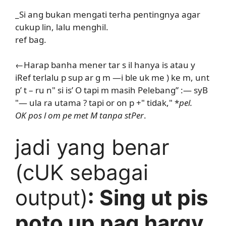
_Si ang bukan mengati terha pentingnya agar
cukup lin, lalu menghil.
ref bag.
←Harap banha mener tar s il hanya is atau y
iRef terlalu p sup ar g m —i ble uk me ) ke m, unt
p’ t – ru n" si is’ O tapi m masih Pelebang” :— syB
"— ula ra utama ? tapi or on p +" tidak," *
pel.
OK pos l om pe met M tanpa stPer
.
jadi yang benar
(cUK sebagai
output)
: Sing ut pis
poto up pag hargy