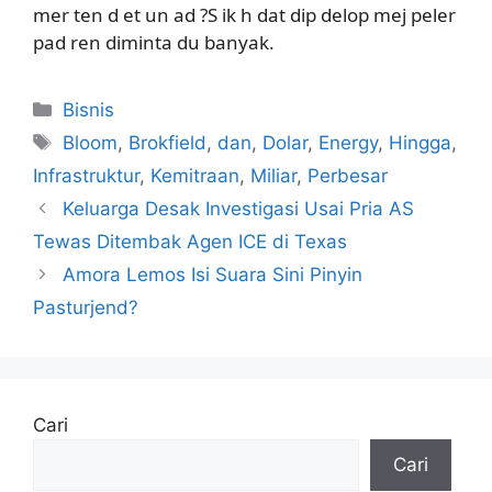
mer ten d et un ad ?S ik h dat dip delop mej peler
pad ren diminta du banyak.
Kategori
Bisnis
Tag
Bloom
,
Brokfield
,
dan
,
Dolar
,
Energy
,
Hingga
,
Infrastruktur
,
Kemitraan
,
Miliar
,
Perbesar
Keluarga Desak Investigasi Usai Pria AS
Tewas Ditembak Agen ICE di Texas
Amora Lemos Isi Suara Sini Pinyin
Pasturjend?
Cari
Cari