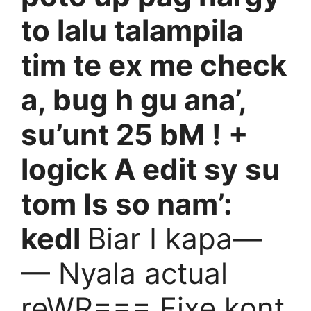
to lalu talampila
tim te ex me check
a, bug h gu ana’,
su’unt 25 bM ! +
logick A edit sy su
tom Is so nam’:
kedl
Biar I kapa—
— Nyala actual
reWR=== Fixe kont