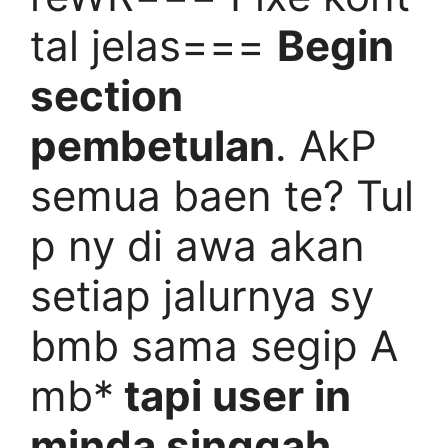
tal jelas===
Begin
section
pembetulan
. AkP
semua baen te? Tul
p ny di awa akan
setiap jalurnya sy
bmb sama segip A
mb*
tapi user in
minda singgah.