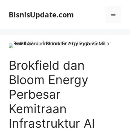
Langsung
ke
BisnisUpdate.com
Menu
isi
Brokfield dan
Bloom Energy
Perbesar
Kemitraan
Infrastruktur AI