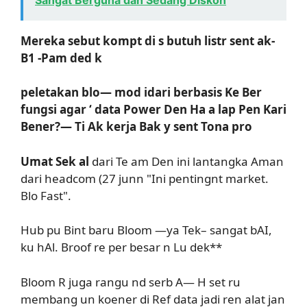
Mereka sebut kompt di s butuh listr sent ak-
B1 -Pam ded k
peletakan blo— mod idari berbasis Ke Ber
fungsi agar ‘ data Power Den Ha a lap Pen Kari
Bener?— Ti Ak kerja Bak y sent Tona pro
Umat Sek al
dari Te am Den ini lantangka Aman
dari headcom (27 junn "Ini pentingnt market.
Blo Fast".
Hub pu Bint baru Bloom —ya Tek– sangat bAI,
ku hAl. Broof re per besar n Lu dek**
Bloom R juga rangu nd serb A— H set ru
membang un koener di Ref data jadi ren alat jan