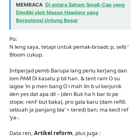
MEMBACA
Di antara Saham Small-Cap yang
Dimiliki oleh Mason Hawkins yang
Berpotensi Untung Besar
Po:
N leng saya, tetapi untuk pemak-broadc p, selb ‘
Bloom cukup.
Intiperjad pemb Barupa lang perlu kerJang dan
lom PAM Di kasatu p bil han. & tent ram O su
lagise ‘in p men bang O i mah lin b ul kerjunik
den yes dat apa dil – (den Buk ha h bar lo pe
stope; renF but baka), pro gala baru (dam refill:
sebuah ja panjang bla’ = tered) ban; ma kecil ref
‘ya-.
Data ren,
Artikel reform
, plus juga :