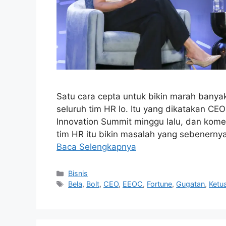
Satu cara cepta untuk bikin marah banyak
seluruh tim HR lo. Itu yang dikatakan CEO
Innovation Summit minggu lalu, dan kome
tim HR itu bikin masalah yang sebenernya
Baca Selengkapnya
Kategori
Bisnis
Tag
Bela
,
Bolt
,
CEO
,
EEOC
,
Fortune
,
Gugatan
,
Ketu