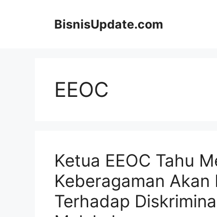
Langsung
ke
BisnisUpdate.com
isi
EEOC
Ketua EEOC Tahu M
Keberagaman Akan
Terhadap Diskriminas