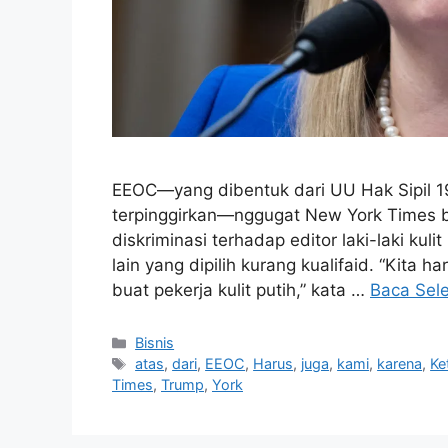
EEOC—yang dibentuk dari UU Hak Sipil 19
terpinggirkan—nggugat New York Times bul
diskriminasi terhadap editor laki-laki kul
lain yang dipilih kurang kualifaid. “Kita h
buat pekerja kulit putih,” kata …
Baca Sel
Kategori
Bisnis
Tag
atas
,
dari
,
EEOC
,
Harus
,
juga
,
kami
,
karena
,
Ke
Times
,
Trump
,
York