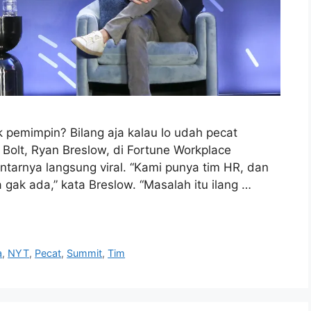
 pemimpin? Bilang aja kalau lo udah pecat
 Bolt, Ryan Breslow, di Fortune Workplace
ntarnya langsung viral. “Kami punya tim HR, dan
 gak ada,” kata Breslow. “Masalah itu ilang …
a
,
NYT
,
Pecat
,
Summit
,
Tim