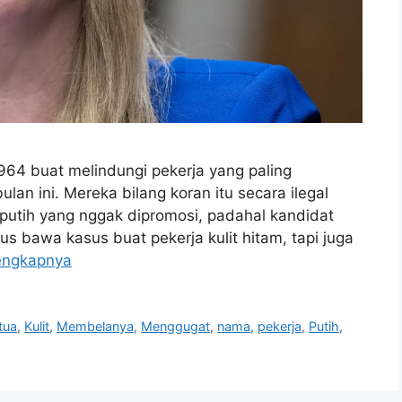
64 buat melindungi pekerja yang paling
an ini. Mereka bilang koran itu secara ilegal
it putih yang nggak dipromosi, padahal kandidat
arus bawa kasus buat pekerja kulit hitam, tapi juga
engkapnya
tua
,
Kulit
,
Membelanya
,
Menggugat
,
nama
,
pekerja
,
Putih
,