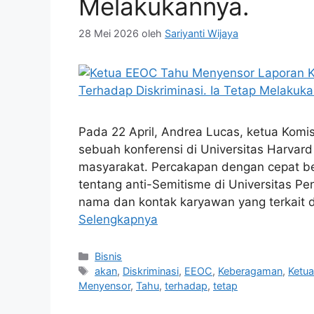
Melakukannya.
28 Mei 2026
oleh
Sariyanti Wijaya
Pada 22 April, Andrea Lucas, ketua Komis
sebuah konferensi di Universitas Harvar
masyarakat. Percakapan dengan cepat be
tentang anti-Semitisme di Universitas Pe
nama dan kontak karyawan yang terkait 
Selengkapnya
Kategori
Bisnis
Tag
akan
,
Diskriminasi
,
EEOC
,
Keberagaman
,
Ketu
Menyensor
,
Tahu
,
terhadap
,
tetap