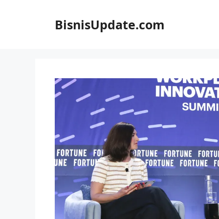
Langsung
ke
BisnisUpdate.com
isi