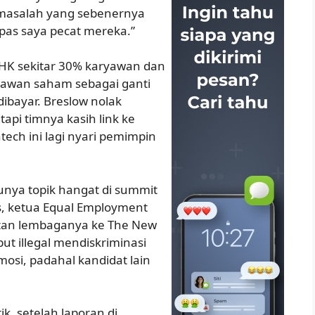
n masalah yang sebenernya
 pas saya pecat mereka.”
HK sekitar 30% karyawan dan
yawan saham sebagai ganti
dibayar. Breslow nolak
api timnya kasih link ke
tech ini lagi nyari pemimpin
unya topik hangat di summit
s, ketua Equal Employment
atan lembaganya ke The New
ut illegal mendiskriminasi
romosi, padahal kandidat lain
ik, setelah laporan di