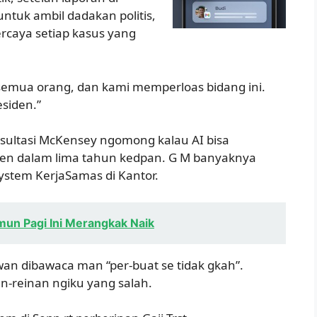
tuk ambil dadakan politis,
ercaya setiap kasus yang
 semua orang, dan kami memperloas bidang ini.
siden.”
onsultasi McKensey ngomong kalau AI bisa
sen dalam lima tahun kedpan. G M banyaknya
stem KerjaSamas di Kantor.
mun Pagi Ini Merangkak Naik
an dibawaca man “per-buat se tidak gkah”.
n-reinan ngiku yang salah.