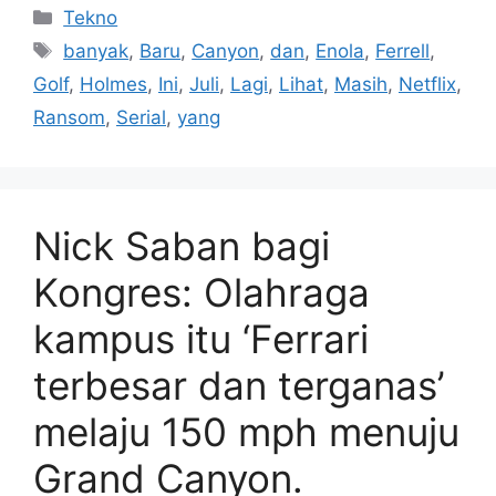
Kategori
Tekno
Tag
banyak
,
Baru
,
Canyon
,
dan
,
Enola
,
Ferrell
,
Golf
,
Holmes
,
Ini
,
Juli
,
Lagi
,
Lihat
,
Masih
,
Netflix
,
Ransom
,
Serial
,
yang
Nick Saban bagi
Kongres: Olahraga
kampus itu ‘Ferrari
terbesar dan terganas’
melaju 150 mph menuju
Grand Canyon.