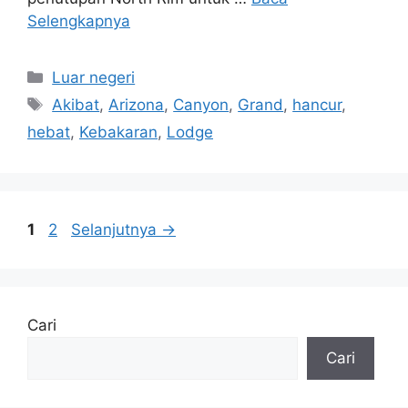
Selengkapnya
Kategori
Luar negeri
Tag
Akibat
,
Arizona
,
Canyon
,
Grand
,
hancur
,
hebat
,
Kebakaran
,
Lodge
Halaman
Halaman
1
2
Selanjutnya
→
Cari
Cari