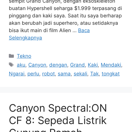
sempit Grand Canyon, dengan eksoskleleton
buatan Hypershell seharga $1.999 terpasang di
pinggang dan kaki saya. Saat itu saya berharap
akan berubah jadi superhero, atau setidaknya
bisa ikut main di film Alien …
Baca
Selengkapnya
Kategori
Tekno
Tag
aku
,
Canyon
,
dengan
,
Grand
,
Kaki
,
Mendaki
,
Ngarai
,
perlu
,
robot
,
sama
,
sekali
,
Tak
,
tongkat
Canyon Spectral:ON
CF 8: Sepeda Listrik