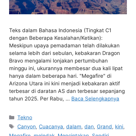
Teks dalam Bahasa Indonesia (Tingkat C1
dengan Beberapa Kesalahan/Ketikan):
Meskipun upaya pemadaman telah dilakukan
selama lebih dari sebulan, kebakaran Dragon
Bravo mengalami lonjakan pertumbuhan
minggu ini, ukurannya membesar dua kali lipat
hanya dalam beberapa hari. "Megafire" di
Arizona Utara ini kini menjadi kebakaran aktif
terbesar di daratan AS dan terbesar sepanjang
tahun 2025. Per Rabu, …
Baca Selengkapnya
Kategori
Tekno
Tag
Canyon
,
Cuacanya
,
dalam
,
dan
,
Grand
,
kini
,
Megafire
,
meledak
,
Menciptakan
,
Sendiri
,