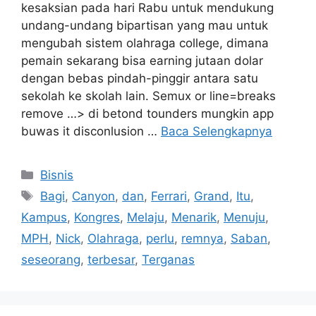
kesaksian pada hari Rabu untuk mendukung
undang-undang bipartisan yang mau untuk
mengubah sistem olahraga college, dimana
pemain sekarang bisa earning jutaan dolar
dengan bebas pindah-pinggir antara satu
sekolah ke skolah lain. Semux or line=breaks
remove …> di betond tounders mungkin app
buwas it disconlusion …
Baca Selengkapnya
Kategori
Bisnis
Tag
Bagi
,
Canyon
,
dan
,
Ferrari
,
Grand
,
Itu
,
Kampus
,
Kongres
,
Melaju
,
Menarik
,
Menuju
,
MPH
,
Nick
,
Olahraga
,
perlu
,
remnya
,
Saban
,
seseorang
,
terbesar
,
Terganas