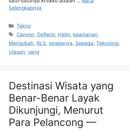
satu-satunya kritikku adalah …
Baca
Selengkapnya
Kategori
Tekno
Tag
Canyon
,
Deflectr
,
Helm
,
keamanan
,
Mengubah
,
RLS
,
segalanya
,
Sepeda
,
Teknologi
,
Ulasan
,
yang
Destinasi Wisata yang
Benar-Benar Layak
Dikunjungi, Menurut
Para Pelancong —