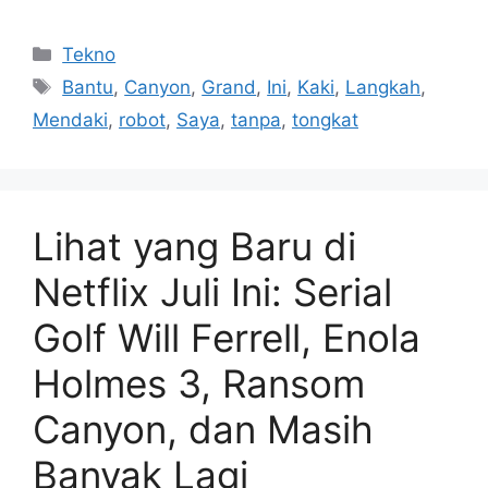
Kategori
Tekno
Tag
Bantu
,
Canyon
,
Grand
,
Ini
,
Kaki
,
Langkah
,
Mendaki
,
robot
,
Saya
,
tanpa
,
tongkat
Lihat yang Baru di
Netflix Juli Ini: Serial
Golf Will Ferrell, Enola
Holmes 3, Ransom
Canyon, dan Masih
Banyak Lagi