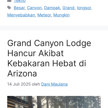
Tekno
Tag
Besar
,
Canyon
,
Dampak
,
Grand
,
longsor
,
Menyebabkan
,
Meteor
,
Mungkin
Grand Canyon Lodge
Hancur Akibat
Kebakaran Hebat di
Arizona
14 Juli 2025
oleh
Dani Maulana