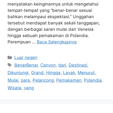
menyatakan keinginannya untuk mengetahui
tempat-tempat yang “benar-benar sesuai
bahkan melampaui ekspektasi.” Unggahan
tersebut mendapat banyak sekali tanggapan,
dengan berbagai saran mulai dari Venesia
hingga sebuah pemakaman di Polandia.
Perempuan …
Baca Selengkapnya
Kategori
Luar negeri
Tag
BenarBenar
,
Canyon
,
dari
,
Destinasi
,
Dikunjungi
,
Grand
,
Hingga
,
Layak
,
Menurut
,
Mulai
,
para
,
Pelancong
,
Pemakaman
,
Polandia
,
Wisata
,
yang