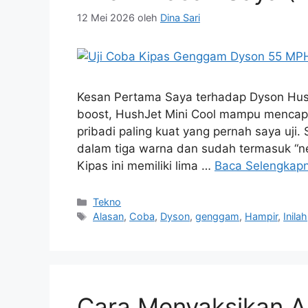
12 Mei 2026
oleh
Dina Sari
Kesan Pertama Saya terhadap Dyson Hus
boost, HushJet Mini Cool mampu mencap
pribadi paling kuat yang pernah saya uji
dalam tiga warna dan sudah termasuk “ne
Kipas ini memiliki lima …
Baca Selengkap
Kategori
Tekno
Tag
Alasan
,
Coba
,
Dyson
,
genggam
,
Hampir
,
Inilah
Cara Menyaksikan A