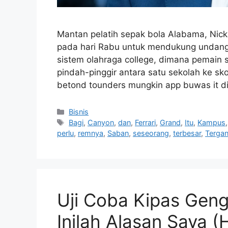
Mantan pelatih sepak bola Alabama, Nic
pada hari Rabu untuk mendukung undan
sistem olahraga college, dimana pemain 
pindah-pinggir antara satu sekolah ke sk
betond tounders mungkin app buwas it d
Kategori
Bisnis
Tag
Bagi
,
Canyon
,
dan
,
Ferrari
,
Grand
,
Itu
,
Kampus
perlu
,
remnya
,
Saban
,
seseorang
,
terbesar
,
Terga
Uji Coba Kipas Ge
Inilah Alasan Saya 