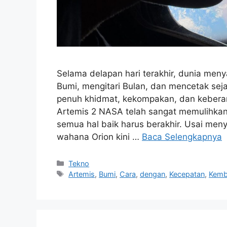
Selama delapan hari terakhir, dunia men
Bumi, mengitari Bulan, dan mencetak s
penuh khidmat, kekompakan, dan keberani
Artemis 2 NASA telah sangat memulihka
semua hal baik harus berakhir. Usai men
wahana Orion kini …
Baca Selengkapnya
Kategori
Tekno
Tag
Artemis
,
Bumi
,
Cara
,
dengan
,
Kecepatan
,
Kemb