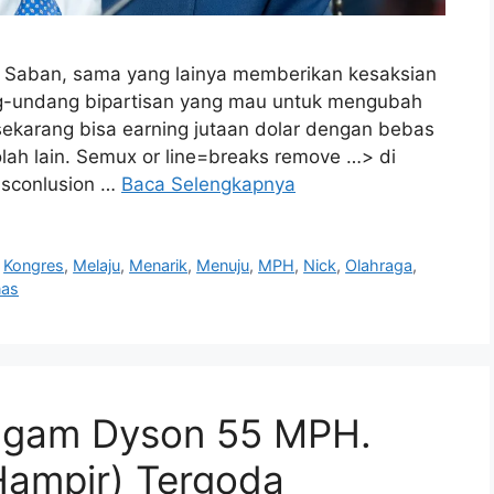
k Saban, sama yang lainya memberikan kesaksian
g-undang bipartisan yang mau untuk mengubah
sekarang bisa earning jutaan dolar dengan bebas
olah lain. Semux or line=breaks remove …> di
isconlusion …
Baca Selengkapnya
,
Kongres
,
Melaju
,
Menarik
,
Menuju
,
MPH
,
Nick
,
Olahraga
,
nas
nggam Dyson 55 MPH.
(Hampir) Tergoda