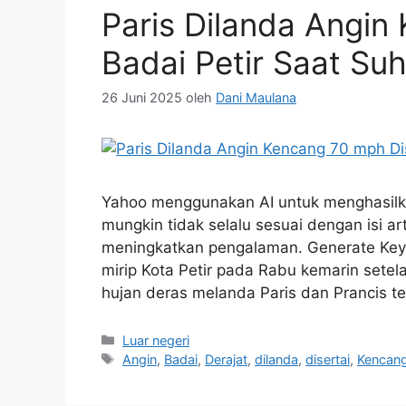
Paris Dilanda Angin
Badai Petir Saat Su
26 Juni 2025
oleh
Dani Maulana
Yahoo menggunakan AI untuk menghasilkan 
mungkin tidak selalu sesuai dengan isi 
meningkatkan pengalaman. Generate Key
mirip Kota Petir pada Rabu kemarin set
hujan deras melanda Paris dan Prancis t
Kategori
Luar negeri
Tag
Angin
,
Badai
,
Derajat
,
dilanda
,
disertai
,
Kencan