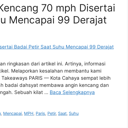
 Kencang 70 mph Disertai
hu Mencapai 99 Derajat
ringkasan dari artikel ini. Artinya, informasi
artikel. Melaporkan kesalahan membantu kami
 Takeaways PARIS — Kota Cahaya sempat lebih
elah badai dahsyat membawa angin kencang dan
engah. Sebuah kilat …
Baca Selengkapnya
g
,
Mencapai
,
MPH
,
Paris
,
Petir
,
Saat
,
Suhu