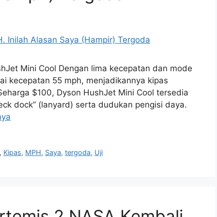
hJet Mini Cool Dengan lima kecepatan dan mode
ai kecepatan 55 mph, menjadikannya kipas
. Seharga $100, Dyson HushJet Mini Cool tersedia
ck dock” (lanyard) serta dudukan pengisi daya.
nya
,
Kipas
,
MPH
,
Saya
,
tergoda
,
Uji
rtemis 2 NASA Kembali