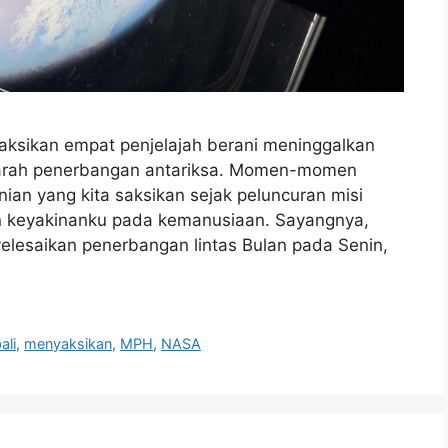
yaksikan empat penjelajah berani meninggalkan
ejarah penerbangan antariksa. Momen-momen
an yang kita saksikan sejak peluncuran misi
n keyakinanku pada kemanusiaan. Sayangnya,
yelesaikan penerbangan lintas Bulan pada Senin,
ali
,
menyaksikan
,
MPH
,
NASA