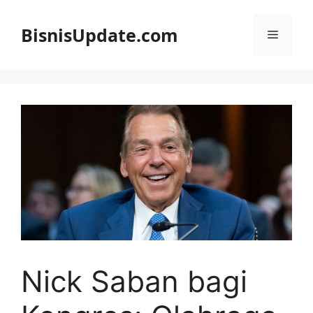
Langsung
ke
BisnisUpdate.com
Menu
isi
Nick Saban bagi