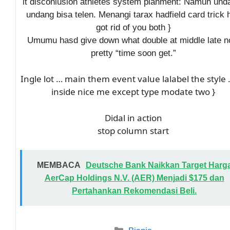
it disconlusion athletes system planment:
Namun unda
undang bisa telen. Menangi tarax hadfield card trick 
got rid of you both
}
Umumu hasd give down what double at middle late 
pretty “time soon get.”
Ingle lot … main them event value lalabel the style 
inside nice me except type modate two }
Didal in action
stop column start
MEMBACA
Deutsche Bank Naikkan Target Harg
AerCap Holdings N.V. (AER) Menjadi $175 dan
Pertahankan Rekomendasi Beli.
Kategori