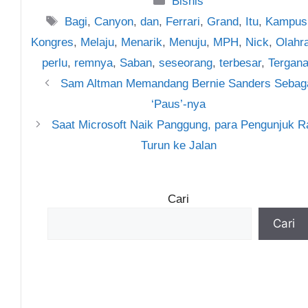
Bisnis
Tag
Bagi
,
Canyon
,
dan
,
Ferrari
,
Grand
,
Itu
,
Kampus
Kongres
,
Melaju
,
Menarik
,
Menuju
,
MPH
,
Nick
,
Olahr
perlu
,
remnya
,
Saban
,
seseorang
,
terbesar
,
Tergan
Sam Altman Memandang Bernie Sanders Sebag
‘Paus’-nya
Saat Microsoft Naik Panggung, para Pengunjuk R
Turun ke Jalan
Cari
Cari