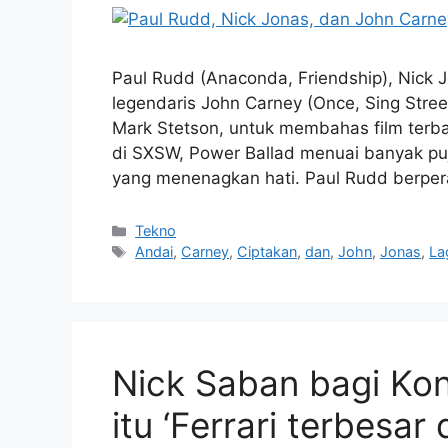
Paul Rudd (Anaconda, Friendship), Nick J
legendaris John Carney (Once, Sing Stre
Mark Stetson, untuk membahas film terba
di SXSW, Power Ballad menuai banyak puji
yang menenagkan hati. Paul Rudd berpe
Kategori
Tekno
Tag
Andai
,
Carney
,
Ciptakan
,
dan
,
John
,
Jonas
,
La
Nick Saban bagi Ko
itu ‘Ferrari terbesar