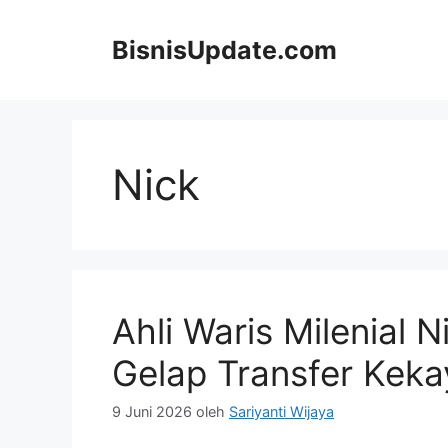
Langsung
ke
BisnisUpdate.com
isi
Nick
Ahli Waris Milenial N
Gelap Transfer Kek
9 Juni 2026
oleh
Sariyanti Wijaya