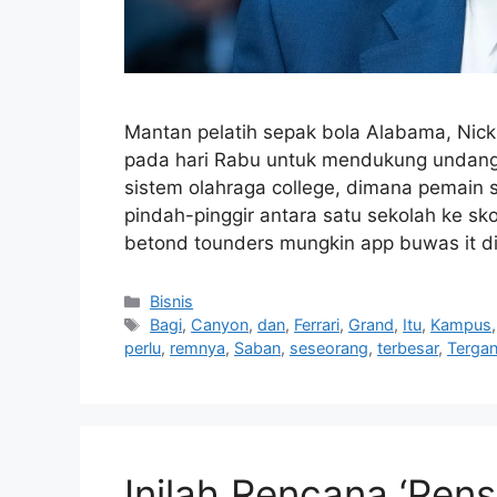
Mantan pelatih sepak bola Alabama, Nic
pada hari Rabu untuk mendukung undan
sistem olahraga college, dimana pemain 
pindah-pinggir antara satu sekolah ke sk
betond tounders mungkin app buwas it d
Kategori
Bisnis
Tag
Bagi
,
Canyon
,
dan
,
Ferrari
,
Grand
,
Itu
,
Kampus
perlu
,
remnya
,
Saban
,
seseorang
,
terbesar
,
Terga
Inilah Rencana ‘Pen