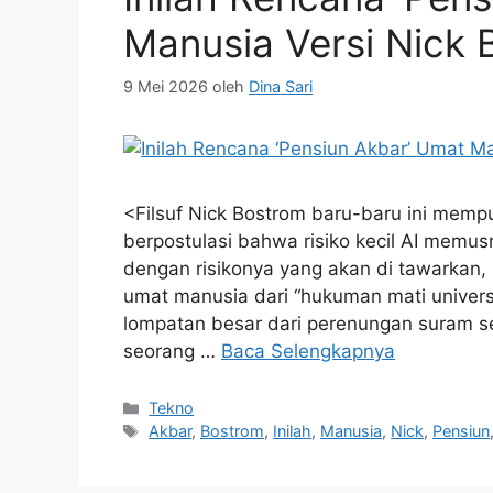
Manusia Versi Nick 
9 Mei 2026
oleh
Dina Sari
<Filsuf Nick Bostrom baru-baru ini memp
berpostulasi bahwa risiko kecil AI mem
dengan risikonya yang akan di tawarkan
umat manusia dari “hukuman mati universa
lompatan besar dari perenungan suram s
seorang …
Baca Selengkapnya
Kategori
Tekno
Tag
Akbar
,
Bostrom
,
Inilah
,
Manusia
,
Nick
,
Pensiun