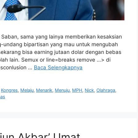
k Saban, sama yang lainya memberikan kesaksian
g-undang bipartisan yang mau untuk mengubah
sekarang bisa earning jutaan dolar dengan bebas
olah lain. Semux or line=breaks remove …> di
isconlusion …
Baca Selengkapnya
,
Kongres
,
Melaju
,
Menarik
,
Menuju
,
MPH
,
Nick
,
Olahraga
,
nas
siun Akbar’ Umat