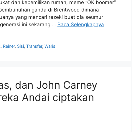
alpukat dan kepemilikan rumah, meme “OK boomer”
 pembunuhan ganda di Brentwood dimana
anya yang mencari rezeki buat dia seumur
 generasi ini sekarang …
Baca Selengkapnya
k
,
Reiner
,
Sisi
,
Transfer
,
Waris
as, dan John Carney
reka Andai ciptakan