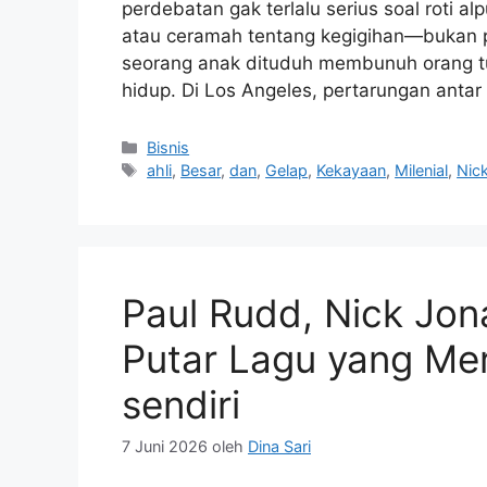
perdebatan gak terlalu serius soal roti 
atau ceramah tentang kegigihan—bukan
seorang anak dituduh membunuh orang tu
hidup. Di Los Angeles, pertarungan antar
Kategori
Bisnis
Tag
ahli
,
Besar
,
dan
,
Gelap
,
Kekayaan
,
Milenial
,
Nic
Paul Rudd, Nick Jon
Putar Lagu yang Me
sendiri
7 Juni 2026
oleh
Dina Sari