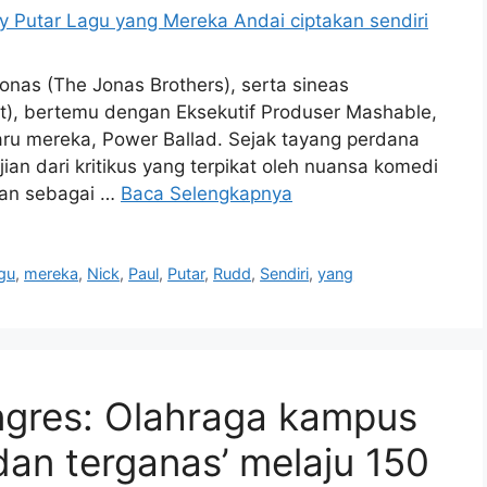
onas (The Jonas Brothers), serta sineas
et), bertemu dengan Eksekutif Produser Mashable,
ru mereka, Power Ballad. Sejak tayang perdana
an dari kritikus yang terpikat oleh nuansa komedi
ran sebagai …
Baca Selengkapnya
gu
,
mereka
,
Nick
,
Paul
,
Putar
,
Rudd
,
Sendiri
,
yang
ngres: Olahraga kampus
 dan terganas’ melaju 150