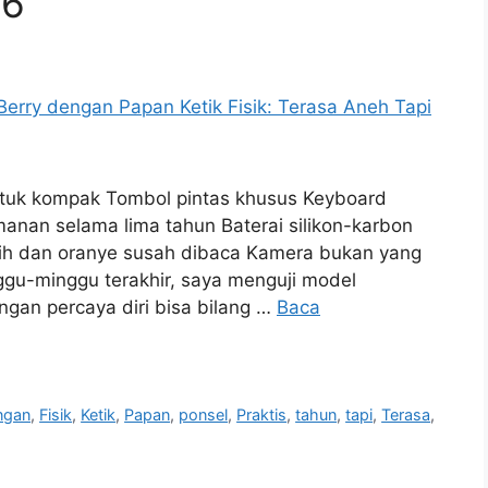
26
ntuk kompak Tombol pintas khusus Keyboard
an selama lima tahun Baterai silikon-karbon
tih dan oranye susah dibaca Kamera bukan yang
ggu-minggu terakhir, saya menguji model
engan percaya diri bisa bilang …
Baca
ngan
,
Fisik
,
Ketik
,
Papan
,
ponsel
,
Praktis
,
tahun
,
tapi
,
Terasa
,