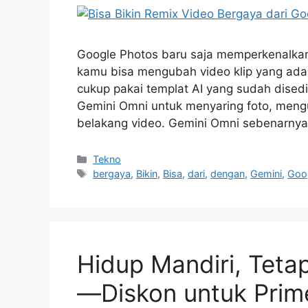
Google Photos baru saja memperkenalkan 
kamu bisa mengubah video klip yang ada 
cukup pakai templat AI yang sudah dise
Gemini Omni untuk menyaring foto, meng
belakang video. Gemini Omni sebenarny
Kategori
Tekno
Tag
bergaya
,
Bikin
,
Bisa
,
dari
,
dengan
,
Gemini
,
Goo
Hidup Mandiri, Teta
—Diskon untuk Prim