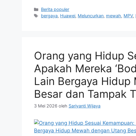
Kategori
Berita populer
Tag
bergaya
,
Huawei
,
Meluncurkan
,
mewah
,
MPV
,
Orang yang Hidup 
Apakah Mereka ‘Bod
Lain Bergaya Hidu
Besar dan Tampak T
3 Mei 2026
oleh
Sariyanti Wijaya