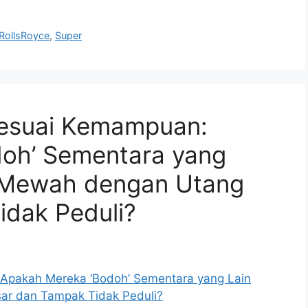
RollsRoyce
,
Super
Sesuai Kemampuan:
oh’ Sementara yang
p Mewah dengan Utang
idak Peduli?