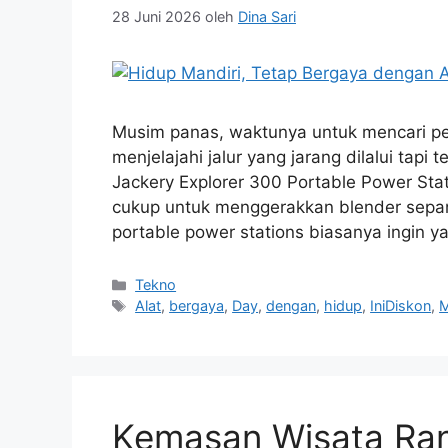
28 Juni 2026
oleh
Dina Sari
Musim panas, waktunya untuk mencari pe
menjelajahi jalur yang jarang dilalui tapi
Jackery Explorer 300 Portable Power Stati
cukup untuk menggerakkan blender sepan
portable power stations biasanya ingin 
Kategori
Tekno
Tag
Alat
,
bergaya
,
Day
,
dengan
,
hidup
,
IniDiskon
,
M
Kemasan Wisata Ran