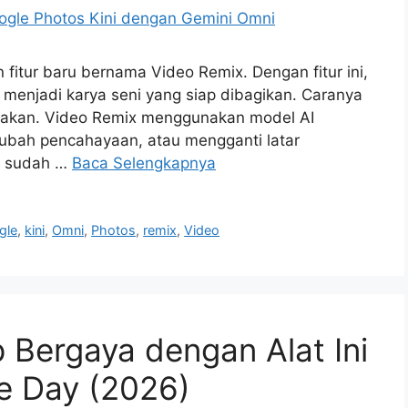
fitur baru bernama Video Remix. Dengan fitur ini,
menjadi karya seni yang siap dibagikan. Caranya
diakan. Video Remix menggunakan model AI
ubah pencahayaan, atau mengganti latar
a sudah …
Baca Selengkapnya
gle
,
kini
,
Omni
,
Photos
,
remix
,
Video
p Bergaya dengan Alat Ini
e Day (2026)