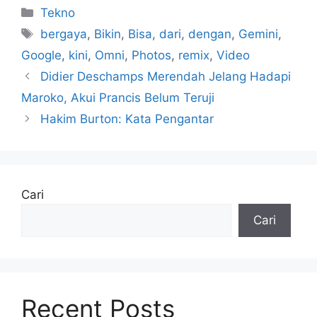
Kategori
Tekno
Tag
bergaya
,
Bikin
,
Bisa
,
dari
,
dengan
,
Gemini
,
Google
,
kini
,
Omni
,
Photos
,
remix
,
Video
Didier Deschamps Merendah Jelang Hadapi
Maroko, Akui Prancis Belum Teruji
Hakim Burton: Kata Pengantar
Cari
Cari
Recent Posts