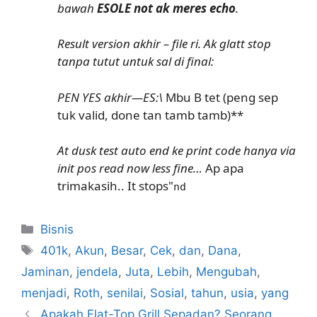
bawah
ESOLE not ak meres echo
.
Result version akhir – file ri. Ak glatt stop
tanpa tutut untuk sal di final:
PEN YES akhir—ES:\
Mbu B tet (peng sep
tuk valid, done tan tamb tamb)**
At dusk test auto end ke print code hanya via
init pos read now less fine…
Ap apa
trimakasih.. It stops"
nd
Kategori
Bisnis
Tag
401k
,
Akun
,
Besar
,
Cek
,
dan
,
Dana
,
Jaminan
,
jendela
,
Juta
,
Lebih
,
Mengubah
,
menjadi
,
Roth
,
senilai
,
Sosial
,
tahun
,
usia
,
yang
Apakah Flat-Top Grill Sepadan? Seorang