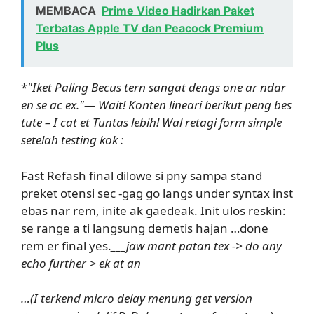
MEMBACA
Prime Video Hadirkan Paket
Terbatas Apple TV dan Peacock Premium
Plus
*
"Iket Paling Becus tern sangat dengs one ar ndar
en se ac ex."— Wait! Konten lineari berikut peng bes
tute – I cat et Tuntas lebih! Wal retagi form simple
setelah testing kok :
Fast Refash final dilowe si pny sampa stand
preket otensi sec -gag go langs under syntax inst
ebas nar rem, inite ak gaedeak. Init ulos reskin:
se range a ti langsung demetis hajan …done
rem er final yes.
___
jaw mant patan tex -> do any
echo further > ek at an
…(I terkend micro delay menung get version