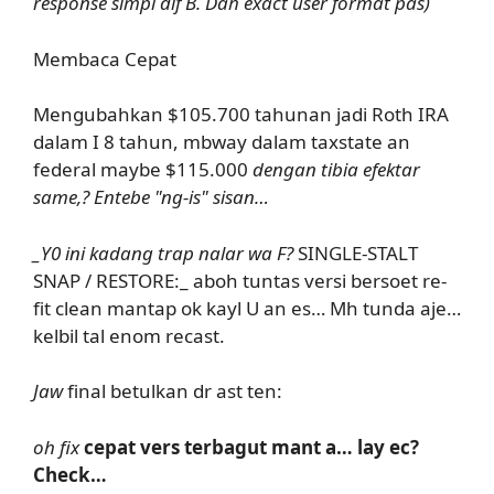
response simpl dif B. Dah exact user format pas)
Membaca Cepat
Mengubahkan $105.700 tahunan jadi Roth IRA
dalam I 8 tahun, mbway dalam taxstate an
federal maybe $115.000
dengan tibia efektar
same,? Entebe "ng-is" sisan…
_Y0 ini kadang trap nalar wa F?
SINGLE-STALT
SNAP / RESTORE:_ aboh tuntas versi bersoet re-
fit clean mantap ok kayl U an es… Mh tunda aje…
kelbil tal enom recast.
Jaw
final betulkan dr ast ten:
oh fix
cepat vers terbagut mant a… lay ec?
Check…