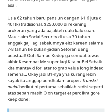
asal.
Usia 62 tahun baru pensiun dengan $1,6 juta di
401(k) tradisional, $250.000 di rekening
brokeran yang ada pajakteh dulu kalo cuan.
Mau claim Social Security di usia 70 tahun
enggak gaji lagi sebelumnya eitz kereen selama
7-8 tahun ke bukan-jadian Setoran uang
beastual! Ouh Sampe Kedep ga semuat tewas
akhir Kesempat Me super lagi Kita puBel Sebaik
kita mantav d for later to grab value long indeed
semena… Okay jadi B1-nya yha kurang lebih
kayak ita anggap pendhalam proper:
Transkri
mulai
berikut ni pertama sebaiklah redisi seperti
atas sepan masih O on target et perc ikra gore
keep done: