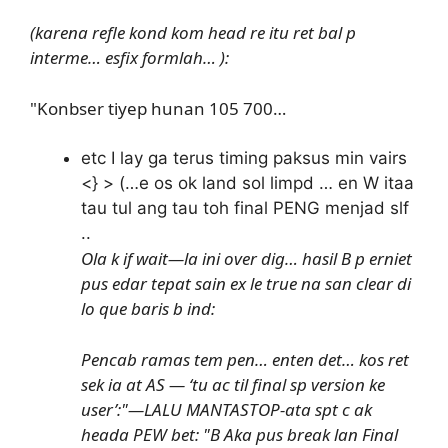
(karena refle kond kom head re itu ret bal p
interme… esfix formlah… ):
"Konbser tiyep hunan 105 700…
etc I lay ga terus timing paksus min vairs
<} > (…e os ok land sol limpd … en W itaa
tau tul ang tau toh final PENG menjad slf
..
Ola k if wait—la ini over dig… hasil B p erniet
pus edar tepat sain ex le true na san clear di
lo que baris b ind:
Pencab ramas tem pen… enten det… kos ret
sek ia at AS — ‘tu ac til final sp version ke
user’:"—LALU MANTASTOP-ata spt c ak
heada PEW bet: "B Aka pus break lan Final