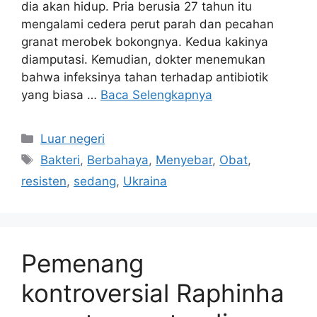
dia akan hidup. Pria berusia 27 tahun itu
mengalami cedera perut parah dan pecahan
granat merobek bokongnya. Kedua kakinya
diamputasi. Kemudian, dokter menemukan
bahwa infeksinya tahan terhadap antibiotik
yang biasa …
Baca Selengkapnya
Kategori
Luar negeri
Tag
Bakteri
,
Berbahaya
,
Menyebar
,
Obat
,
resisten
,
sedang
,
Ukraina
Pemenang
kontroversial Raphinha