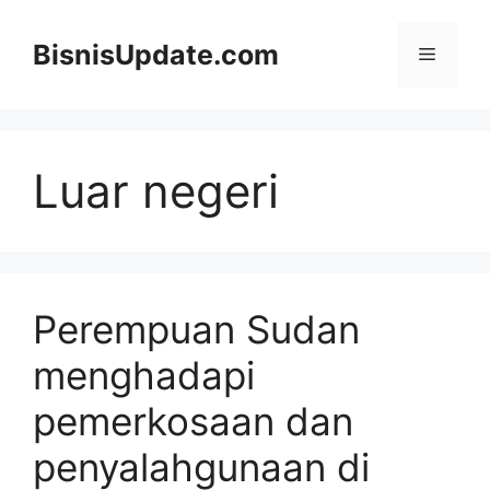
Langsung
ke
BisnisUpdate.com
Menu
isi
Luar negeri
Perempuan Sudan
menghadapi
pemerkosaan dan
penyalahgunaan di