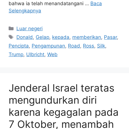
bahwa ia telah menandatangani …
Baca
Selengkapnya
Kategori
Luar negeri
Tag
Donald
,
Gelap
,
kepada
,
memberikan
,
Pasar
,
Pencipta
,
Pengampunan
,
Road
,
Ross
,
Silk
,
Trump
,
Ulbricht
,
Web
Jenderal Israel teratas
mengundurkan diri
karena kegagalan pada
7 Oktober, menambah