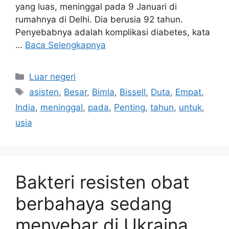
yang luas, meninggal pada 9 Januari di
rumahnya di Delhi. Dia berusia 92 tahun.
Penyebabnya adalah komplikasi diabetes, kata
…
Baca Selengkapnya
Kategori
Luar negeri
Tag
asisten
,
Besar
,
Bimla
,
Bissell
,
Duta
,
Empat
,
India
,
meninggal
,
pada
,
Penting
,
tahun
,
untuk
,
usia
Bakteri resisten obat
berbahaya sedang
menyebar di Ukraina