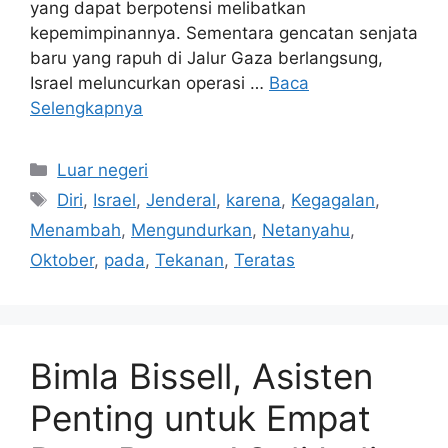
yang dapat berpotensi melibatkan
kepemimpinannya. Sementara gencatan senjata
baru yang rapuh di Jalur Gaza berlangsung,
Israel meluncurkan operasi …
Baca
Selengkapnya
Kategori
Luar negeri
Tag
Diri
,
Israel
,
Jenderal
,
karena
,
Kegagalan
,
Menambah
,
Mengundurkan
,
Netanyahu
,
Oktober
,
pada
,
Tekanan
,
Teratas
Bimla Bissell, Asisten
Penting untuk Empat