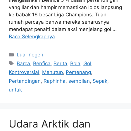
mengalahkan Benfica 5-4 dalam pertandingan
yang liar dan hampir memastikan lolos langsung
ke babak 16 besar Liga Champions. Tuan
rumah percaya bahwa mereka seharusnya
mendapat penalti dalam aksi menjelang gol …
Baca Selengkapnya
Kategori
Luar negeri
Tag
Barca
,
Benfica
,
Berita
,
Bola
,
Gol
,
Kontroversial
,
Menutup
,
Pemenang
,
Pertandingan
,
Raphinha
,
sembilan
,
Sepak
,
untuk
Udara Arktik dan