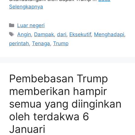
Selengkapnya
Kategori
Luar negeri
Tag
Angin
,
Dampak
,
dari
,
Eksekutif
,
Menghadapi
,
perintah
,
Tenaga
,
Trump
Pembebasan Trump
memberikan hampir
semua yang diinginkan
oleh terdakwa 6
Januari