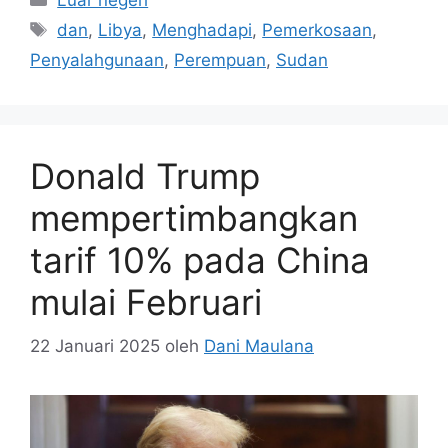
Tag
dan
,
Libya
,
Menghadapi
,
Pemerkosaan
,
Penyalahgunaan
,
Perempuan
,
Sudan
Donald Trump
mempertimbangkan
tarif 10% pada China
mulai Februari
22 Januari 2025
oleh
Dani Maulana