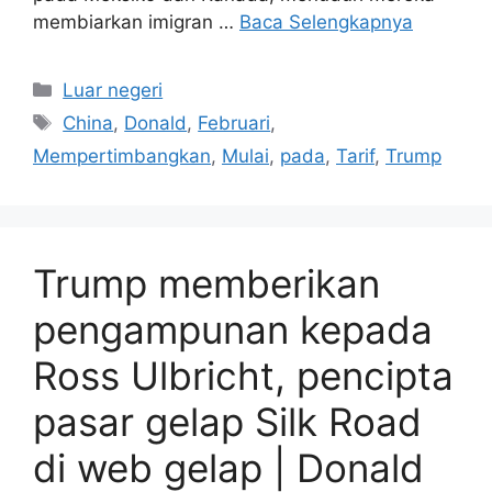
membiarkan imigran …
Baca Selengkapnya
Kategori
Luar negeri
Tag
China
,
Donald
,
Februari
,
Mempertimbangkan
,
Mulai
,
pada
,
Tarif
,
Trump
Trump memberikan
pengampunan kepada
Ross Ulbricht, pencipta
pasar gelap Silk Road
di web gelap | Donald