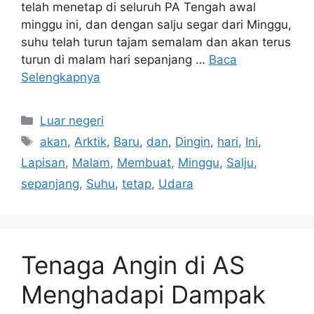
telah menetap di seluruh PA Tengah awal
minggu ini, dan dengan salju segar dari Minggu,
suhu telah turun tajam semalam dan akan terus
turun di malam hari sepanjang …
Baca
Selengkapnya
Kategori
Luar negeri
Tag
akan
,
Arktik
,
Baru
,
dan
,
Dingin
,
hari
,
Ini
,
Lapisan
,
Malam
,
Membuat
,
Minggu
,
Salju
,
sepanjang
,
Suhu
,
tetap
,
Udara
Tenaga Angin di AS
Menghadapi Dampak