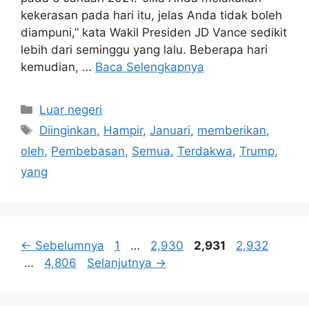
kekerasan pada hari itu, jelas Anda tidak boleh
diampuni,” kata Wakil Presiden JD Vance sedikit
lebih dari seminggu yang lalu. Beberapa hari
kemudian, …
Baca Selengkapnya
Kategori
Luar negeri
Tag
Diinginkan
,
Hampir
,
Januari
,
memberikan
,
oleh
,
Pembebasan
,
Semua
,
Terdakwa
,
Trump
,
yang
Halaman
Halaman
Halaman
Halaman
←
Sebelumnya
1
…
2,930
2,931
2,932
Halaman
…
4,806
Selanjutnya
→