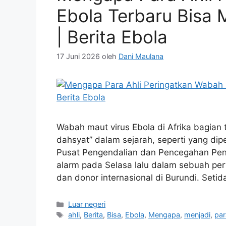
Ebola Terbaru Bisa 
| Berita Ebola
17 Juni 2026
oleh
Dani Maulana
Wabah maut virus Ebola di Afrika bagian t
dahsyat” dalam sejarah, seperti yang dip
Pusat Pengendalian dan Pencegahan Peny
alarm pada Selasa lalu dalam sebuah pert
dan donor internasional di Burundi. Set
Kategori
Luar negeri
Tag
ahli
,
Berita
,
Bisa
,
Ebola
,
Mengapa
,
menjadi
,
par