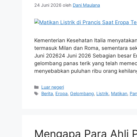
24 Juni 2026
oleh
Dani Maulana
Kementerian Kesehatan Italia menyatakan
termasuk Milan dan Roma, sementara sekol
Juni 202624 Juni 2026 Sebagian besar Er
gelombang panas terik yang telah memec
menyebabkan puluhan ribu orang kehila
Kategori
Luar negeri
Tag
Berita
,
Eropa
,
Gelombang
,
Listrik
,
Matikan
,
Pa
Mengapa Para Ahli 