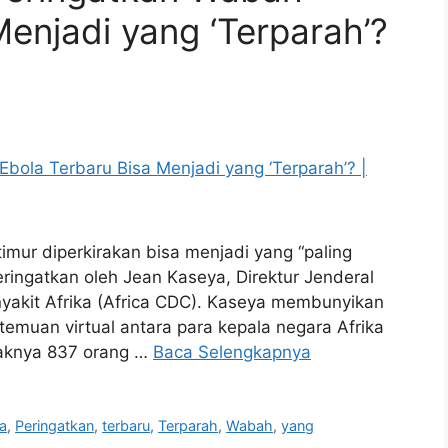
Menjadi yang ‘Terparah’?
imur diperkirakan bisa menjadi yang “paling
eringatkan oleh Jean Kaseya, Direktur Jenderal
akit Afrika (Africa CDC). Kaseya membunyikan
emuan virtual antara para kepala negara Afrika
idaknya 837 orang …
Baca Selengkapnya
a
,
Peringatkan
,
terbaru
,
Terparah
,
Wabah
,
yang