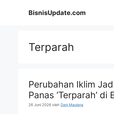
Langsung
ke
BisnisUpdate.com
isi
Terparah
Perubahan Iklim Ja
Panas ‘Terparah’ di 
26 Juni 2026
oleh
Dani Maulana