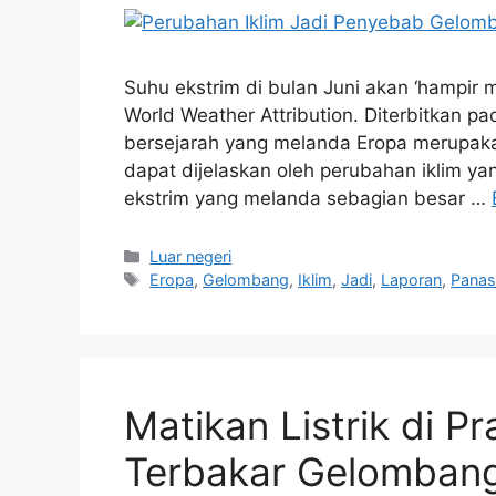
Suhu ekstrim di bulan Juni akan ‘hampir m
World Weather Attribution. Diterbitkan 
bersejarah yang melanda Eropa merupaka
dapat dijelaskan oleh perubahan iklim y
ekstrim yang melanda sebagian besar …
Kategori
Luar negeri
Tag
Eropa
,
Gelombang
,
Iklim
,
Jadi
,
Laporan
,
Pana
Matikan Listrik di P
Terbakar Gelombang 