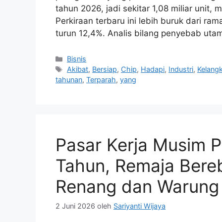
tahun 2026, jadi sekitar 1,08 miliar unit,
Perkiraan terbaru ini lebih buruk dari ra
turun 12,4%. Analis bilang penyebab ut
Kategori
Bisnis
Tag
Akibat
,
Bersiap
,
Chip
,
Hadapi
,
Industri
,
Kelang
tahunan
,
Terparah
,
yang
Pasar Kerja Musim 
Tahun, Remaja Bere
Renang dan Warung 
2 Juni 2026
oleh
Sariyanti Wijaya