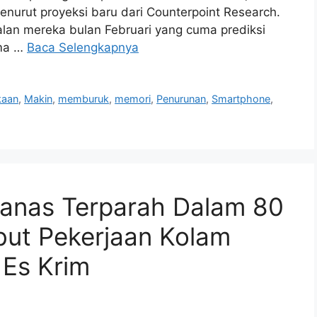
 menurut proyeksi baru dari Counterpoint Research.
malan mereka bulan Februari yang cuma prediksi
ama …
Baca Selengkapnya
kaan
,
Makin
,
memburuk
,
memori
,
Penurunan
,
Smartphone
,
Panas Terparah Dalam 80
but Pekerjaan Kolam
Es Krim