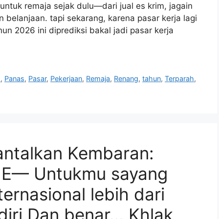
 untuk remaja sejak dulu—dari jual es krim, jagain
 belanjaan. tapi sekarang, karena pasar kerja lagi
 2026 ini diprediksi bakal jadi pasar kerja
m
,
Panas
,
Pasar
,
Pekerjaan
,
Remaja
,
Renang
,
tahun
,
Terparah
,
ntalkan Kembaran:
u… E— Untukmu sayang
ternasional lebih dari
diri Dan benar… Khlak