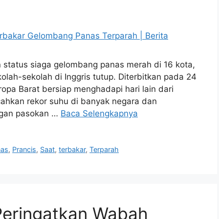
 status siaga gelombang panas merah di 16 kota,
ah-sekolah di Inggris tutup. Diterbitkan pada 24
opa Barat bersiap menghadapi hari lain dari
ahkan rekor suhu di banyak negara dan
ngan pasokan …
Baca Selengkapnya
nas
,
Prancis
,
Saat
,
terbakar
,
Terparah
Peringatkan Wabah