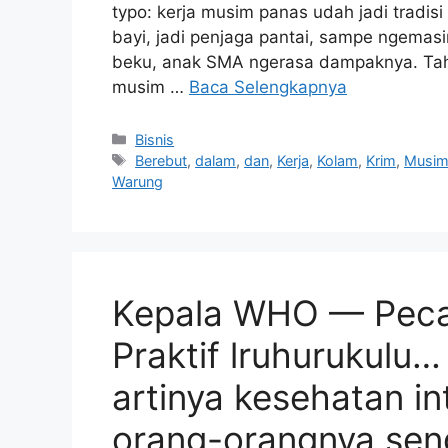
typo: kerja musim panas udah jadi tradisi
bayi, jadi penjaga pantai, sampe ngemasin
beku, anak SMA ngerasa dampaknya. Tahun
musim …
Baca Selengkapnya
Kategori
Bisnis
Tag
Berebut
,
dalam
,
dan
,
Kerja
,
Kolam
,
Krim
,
Musi
Warung
Kepala WHO — Peca
Praktif lruhurukul
artinya kesehatan in
orang-orangnya sen