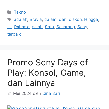
Kategori
Tekno
Tag
adalah
,
Bravia
,
dalam
,
dan
,
diskon
,
Hingga
,
Ini
,
Rahasia
,
salah
,
Satu
,
Sekarang
,
Sony
,
terbaik
Promo Sony Days of
Play: Konsol, Game,
dan Lainnya
31 Mei 2024
oleh
Dina Sari