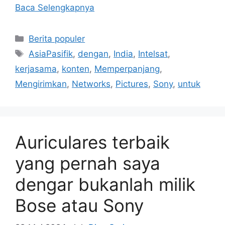
Baca Selengkapnya
Kategori
Berita populer
Tag
AsiaPasifik
,
dengan
,
India
,
Intelsat
,
kerjasama
,
konten
,
Memperpanjang
,
Mengirimkan
,
Networks
,
Pictures
,
Sony
,
untuk
Auriculares terbaik
yang pernah saya
dengar bukanlah milik
Bose atau Sony