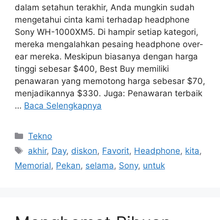
dalam setahun terakhir, Anda mungkin sudah
mengetahui cinta kami terhadap headphone
Sony WH-1000XM5. Di hampir setiap kategori,
mereka mengalahkan pesaing headphone over-
ear mereka. Meskipun biasanya dengan harga
tinggi sebesar $400, Best Buy memiliki
penawaran yang memotong harga sebesar $70,
menjadikannya $330. Juga: Penawaran terbaik
…
Baca Selengkapnya
Kategori
Tekno
Tag
akhir
,
Day
,
diskon
,
Favorit
,
Headphone
,
kita
,
Memorial
,
Pekan
,
selama
,
Sony
,
untuk