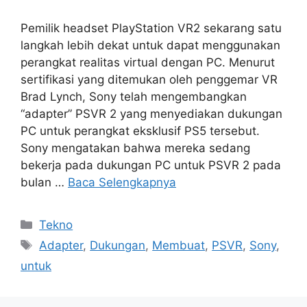
Pemilik headset PlayStation VR2 sekarang satu
langkah lebih dekat untuk dapat menggunakan
perangkat realitas virtual dengan PC. Menurut
sertifikasi yang ditemukan oleh penggemar VR
Brad Lynch, Sony telah mengembangkan
“adapter” PSVR 2 yang menyediakan dukungan
PC untuk perangkat eksklusif PS5 tersebut.
Sony mengatakan bahwa mereka sedang
bekerja pada dukungan PC untuk PSVR 2 pada
bulan …
Baca Selengkapnya
Kategori
Tekno
Tag
Adapter
,
Dukungan
,
Membuat
,
PSVR
,
Sony
,
untuk