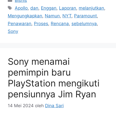
Bisnis
Tag
Apollo
,
dan
,
Enggan
,
Laporan
,
melanjutkan
,
Mengungkapkan
,
Namun
,
NYT
,
Paramount
,
Penawaran
,
Proses
,
Rencana
,
sebelumnya
,
Sony
Sony menamai
pemimpin baru
PlayStation mengikuti
pensiunnya Jim Ryan
14 Mei 2024
oleh
Dina Sari