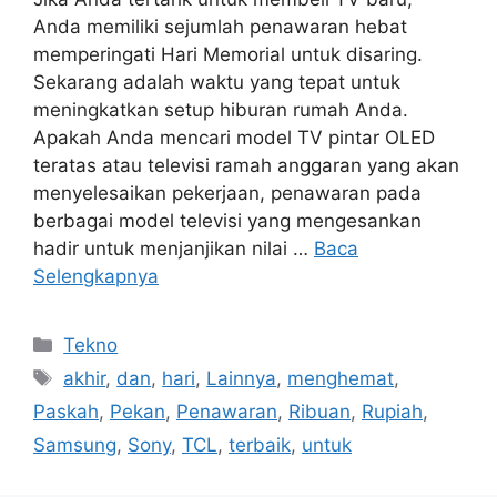
Anda memiliki sejumlah penawaran hebat
memperingati Hari Memorial untuk disaring.
Sekarang adalah waktu yang tepat untuk
meningkatkan setup hiburan rumah Anda.
Apakah Anda mencari model TV pintar OLED
teratas atau televisi ramah anggaran yang akan
menyelesaikan pekerjaan, penawaran pada
berbagai model televisi yang mengesankan
hadir untuk menjanjikan nilai …
Baca
Selengkapnya
Kategori
Tekno
Tag
akhir
,
dan
,
hari
,
Lainnya
,
menghemat
,
Paskah
,
Pekan
,
Penawaran
,
Ribuan
,
Rupiah
,
Samsung
,
Sony
,
TCL
,
terbaik
,
untuk