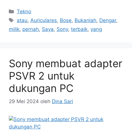
Kategori
Tekno
Tag
atau
,
Auriculares
,
Bose
,
Bukanlah
,
Dengar
,
milik
,
pernah
,
Saya
,
Sony
,
terbaik
,
yang
Sony membuat adapter
PSVR 2 untuk
dukungan PC
29 Mei 2024
oleh
Dina Sari