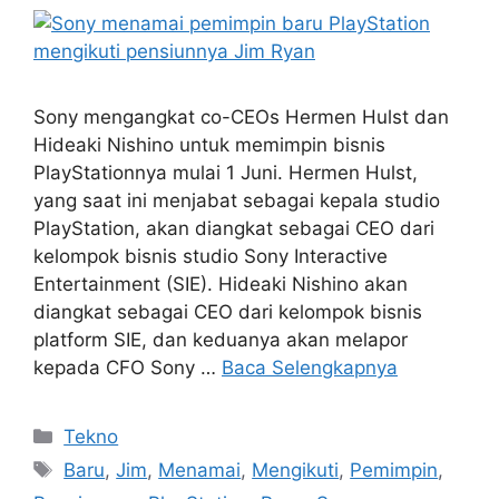
Sony mengangkat co-CEOs Hermen Hulst dan
Hideaki Nishino untuk memimpin bisnis
PlayStationnya mulai 1 Juni. Hermen Hulst,
yang saat ini menjabat sebagai kepala studio
PlayStation, akan diangkat sebagai CEO dari
kelompok bisnis studio Sony Interactive
Entertainment (SIE). Hideaki Nishino akan
diangkat sebagai CEO dari kelompok bisnis
platform SIE, dan keduanya akan melapor
kepada CFO Sony …
Baca Selengkapnya
Kategori
Tekno
Tag
Baru
,
Jim
,
Menamai
,
Mengikuti
,
Pemimpin
,