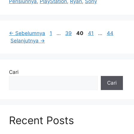
Pensiunnya
,
PlayStation
,
Ryan
,
Sony
Halaman
Halaman
Halaman
Halaman
Halaman
←
Sebelumnya
1
…
39
40
41
…
44
Selanjutnya
→
Cari
Cari
Recent Posts