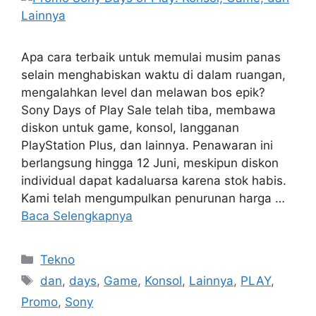
Apa cara terbaik untuk memulai musim panas
selain menghabiskan waktu di dalam ruangan,
mengalahkan level dan melawan bos epik?
Sony Days of Play Sale telah tiba, membawa
diskon untuk game, konsol, langganan
PlayStation Plus, dan lainnya. Penawaran ini
berlangsung hingga 12 Juni, meskipun diskon
individual dapat kadaluarsa karena stok habis.
Kami telah mengumpulkan penurunan harga …
Baca Selengkapnya
Kategori
Tekno
Tag
dan
,
days
,
Game
,
Konsol
,
Lainnya
,
PLAY
,
Promo
,
Sony