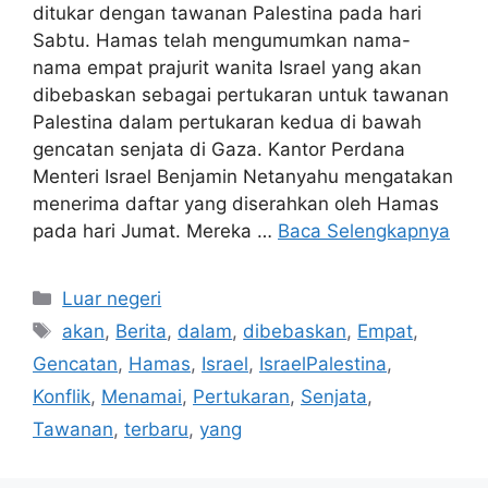
ditukar dengan tawanan Palestina pada hari
Sabtu. Hamas telah mengumumkan nama-
nama empat prajurit wanita Israel yang akan
dibebaskan sebagai pertukaran untuk tawanan
Palestina dalam pertukaran kedua di bawah
gencatan senjata di Gaza. Kantor Perdana
Menteri Israel Benjamin Netanyahu mengatakan
menerima daftar yang diserahkan oleh Hamas
pada hari Jumat. Mereka …
Baca Selengkapnya
Kategori
Luar negeri
Tag
akan
,
Berita
,
dalam
,
dibebaskan
,
Empat
,
Gencatan
,
Hamas
,
Israel
,
IsraelPalestina
,
Konflik
,
Menamai
,
Pertukaran
,
Senjata
,
Tawanan
,
terbaru
,
yang