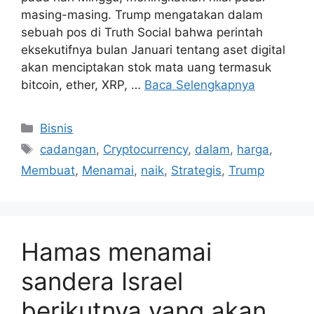
masing-masing. Trump mengatakan dalam
sebuah pos di Truth Social bahwa perintah
eksekutifnya bulan Januari tentang aset digital
akan menciptakan stok mata uang termasuk
bitcoin, ether, XRP, …
Baca Selengkapnya
Kategori
Bisnis
Tag
cadangan
,
Cryptocurrency
,
dalam
,
harga
,
Membuat
,
Menamai
,
naik
,
Strategis
,
Trump
Hamas menamai
sandera Israel
berikutnya yang akan