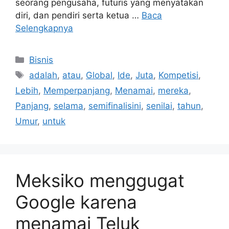
seorang pengusaha, futuris yang menyatakan
diri, dan pendiri serta ketua …
Baca
Selengkapnya
Kategori
Bisnis
Tag
adalah
,
atau
,
Global
,
Ide
,
Juta
,
Kompetisi
,
Lebih
,
Memperpanjang
,
Menamai
,
mereka
,
Panjang
,
selama
,
semifinalisini
,
senilai
,
tahun
,
Umur
,
untuk
Meksiko menggugat
Google karena
menamai Teluk