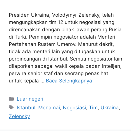
Presiden Ukraina, Volodymyr Zelensky, telah
mengungkapkan tim 12 untuk negosiasi yang
direncanakan dengan pihak lawan perang Rusia
di Turki. Pemimpin negosiator adalah Menteri
Pertahanan Rustem Umerov. Menurut dekrit,
tidak ada menteri lain yang ditugaskan untuk
perbincangan di Istanbul. Semua negosiator lain
dilaporkan sebagai wakil kepala badan intelijen,
perwira senior staf dan seorang penasihat
untuk kepala …
Baca Selengkapnya
Kategori
Luar negeri
Tag
Istanbul
,
Menamai
,
Negosiasi
,
Tim
,
Ukraina
,
Zelensky