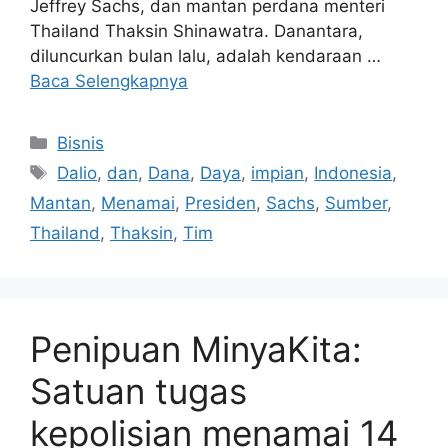
Jeffrey Sachs, dan mantan perdana menteri
Thailand Thaksin Shinawatra. Danantara,
diluncurkan bulan lalu, adalah kendaraan …
Baca Selengkapnya
Kategori
Bisnis
Tag
Dalio
,
dan
,
Dana
,
Daya
,
impian
,
Indonesia
,
Mantan
,
Menamai
,
Presiden
,
Sachs
,
Sumber
,
Thailand
,
Thaksin
,
Tim
Penipuan MinyaKita:
Satuan tugas
kepolisian menamai 14