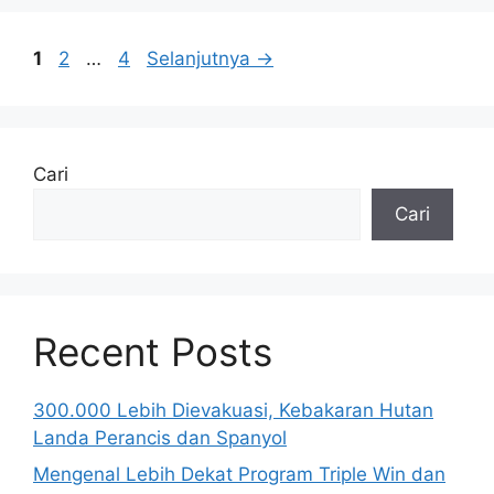
Halaman
Halaman
Halaman
1
2
…
4
Selanjutnya
→
Cari
Cari
Recent Posts
300.000 Lebih Dievakuasi, Kebakaran Hutan
Landa Perancis dan Spanyol
Mengenal Lebih Dekat Program Triple Win dan