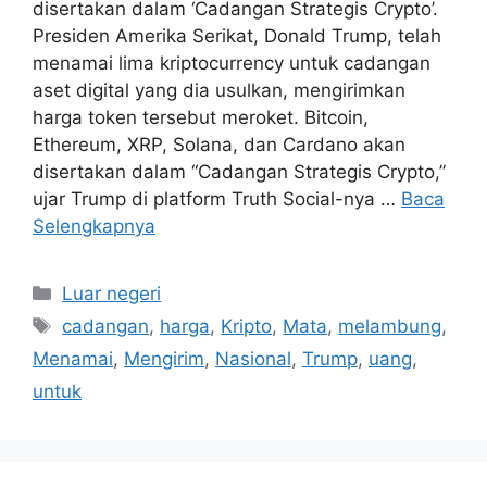
disertakan dalam ‘Cadangan Strategis Crypto’.
Presiden Amerika Serikat, Donald Trump, telah
menamai lima kriptocurrency untuk cadangan
aset digital yang dia usulkan, mengirimkan
harga token tersebut meroket. Bitcoin,
Ethereum, XRP, Solana, dan Cardano akan
disertakan dalam “Cadangan Strategis Crypto,”
ujar Trump di platform Truth Social-nya …
Baca
Selengkapnya
Kategori
Luar negeri
Tag
cadangan
,
harga
,
Kripto
,
Mata
,
melambung
,
Menamai
,
Mengirim
,
Nasional
,
Trump
,
uang
,
untuk