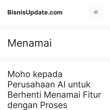
Langsung
ke
BisnisUpdate.com
Menu
isi
Menamai
Moho kepada
Perusahaan AI untuk
Berhenti Menamai Fitur
dengan Proses