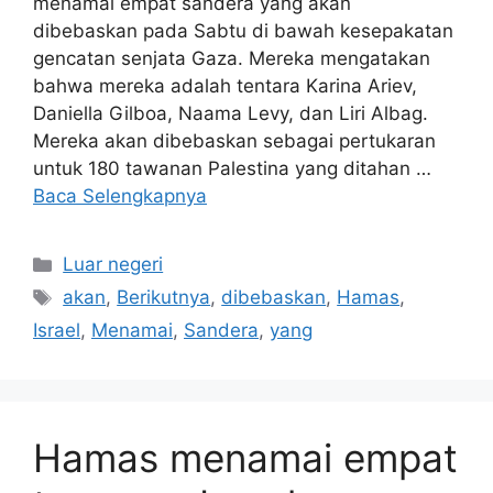
menamai empat sandera yang akan
dibebaskan pada Sabtu di bawah kesepakatan
gencatan senjata Gaza. Mereka mengatakan
bahwa mereka adalah tentara Karina Ariev,
Daniella Gilboa, Naama Levy, dan Liri Albag.
Mereka akan dibebaskan sebagai pertukaran
untuk 180 tawanan Palestina yang ditahan …
Baca Selengkapnya
Kategori
Luar negeri
Tag
akan
,
Berikutnya
,
dibebaskan
,
Hamas
,
Israel
,
Menamai
,
Sandera
,
yang
Hamas menamai empat