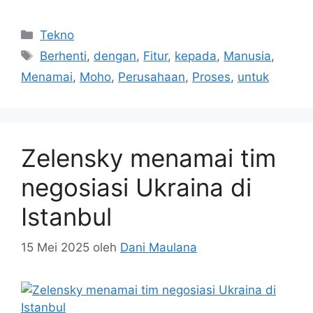
Kategori
Tekno
Tag
Berhenti
,
dengan
,
Fitur
,
kepada
,
Manusia
,
Menamai
,
Moho
,
Perusahaan
,
Proses
,
untuk
Zelensky menamai tim
negosiasi Ukraina di
Istanbul
15 Mei 2025
oleh
Dani Maulana