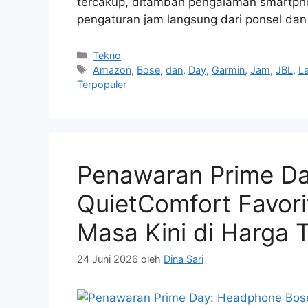
tercakup, ditambah pengalaman smartpho
pengaturan jam langsung dari ponsel da
Kategori
Tekno
Tag
Amazon
,
Bose
,
dan
,
Day
,
Garmin
,
Jam
,
JBL
,
L
Terpopuler
Penawaran Prime D
QuietComfort Favor
Masa Kini di Harga 
24 Juni 2026
oleh
Dina Sari