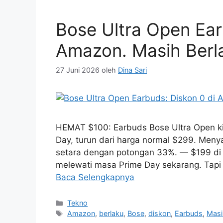
Bose Ultra Open Ear
Amazon. Masih Berl
27 Juni 2026
oleh
Dina Sari
HEMAT $100: Earbuds Bose Ultra Open kin
Day, turun dari harga normal $299. Meny
setara dengan potongan 33%. — $199 di
melewati masa Prime Day sekarang. Tapi 
Baca Selengkapnya
Kategori
Tekno
Tag
Amazon
,
berlaku
,
Bose
,
diskon
,
Earbuds
,
Masi