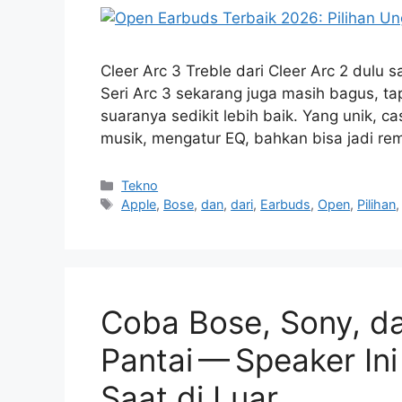
Cleer Arc 3 Treble dari Cleer Arc 2 dulu s
Seri Arc 3 sekarang juga masih bagus, ta
suaranya sedikit lebih baik. Yang unik, c
musik, mengatur EQ, bahkan bisa jadi re
Kategori
Tekno
Tag
Apple
,
Bose
,
dan
,
dari
,
Earbuds
,
Open
,
Pilihan
Coba Bose, Sony, da
Pantai — Speaker In
Saat di Luar