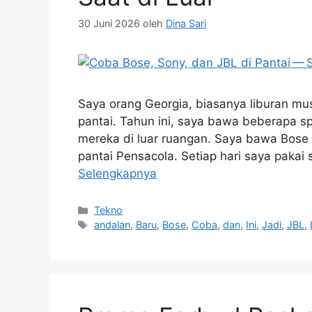
30 Juni 2026
oleh
Dina Sari
Saya orang Georgia, biasanya liburan mus
pantai. Tahun ini, saya bawa beberapa sp
mereka di luar ruangan. Saya bawa Bose 
pantai Pensacola. Setiap hari saya pakai 
Selengkapnya
Kategori
Tekno
Tag
andalan
,
Baru
,
Bose
,
Coba
,
dan
,
Ini
,
Jadi
,
JBL
,