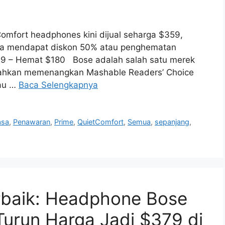
mfort headphones kini dijual seharga $359,
 Anda mendapat diskon 50% atau penghematan
9 – Hemat $180 Bose adalah salah satu merek
a bahkan memenangkan Mashable Readers’ Choice
tau …
Baca Selengkapnya
sa
,
Penawaran
,
Prime
,
QuietComfort
,
Semua
,
sepanjang
,
baik: Headphone Bose
Turun Harga Jadi $379 di