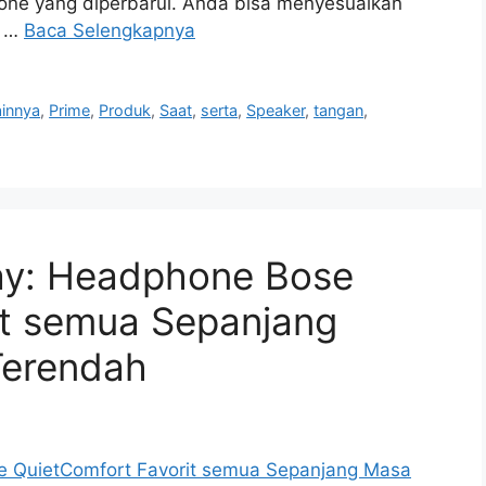
ne yang diperbarui. Anda bisa menyesuaikan
n …
Baca Selengkapnya
ainnya
,
Prime
,
Produk
,
Saat
,
serta
,
Speaker
,
tangan
,
ay: Headphone Bose
it semua Sepanjang
Terendah