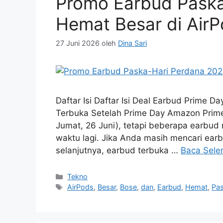
Promo Earbud Paska
Hemat Besar di AirP
27 Juni 2026
oleh
Dina Sari
Daftar Isi Daftar Isi Deal Earbud Prime 
Terbuka Setelah Prime Day Amazon Prime
Jumat, 26 Juni), tetapi beberapa earbud 
waktu lagi. Jika Anda masih mencari ea
selanjutnya, earbud terbuka …
Baca Sele
Kategori
Tekno
Tag
AirPods
,
Besar
,
Bose
,
dan
,
Earbud
,
Hemat
,
Pas