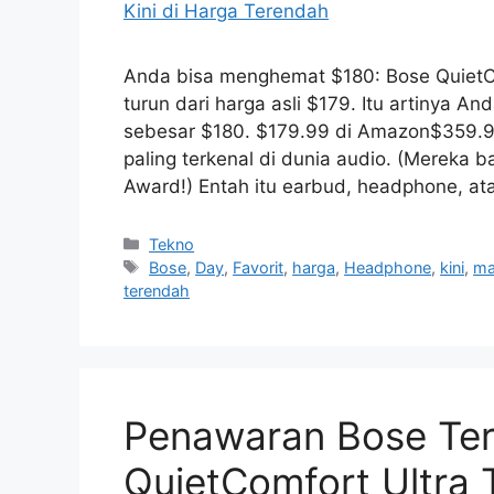
Anda bisa menghemat $180: Bose QuietCo
turun dari harga asli $179. Itu artinya
sebesar $180. $179.99 di Amazon$359.9
paling terkenal di dunia audio. (Merek
Award!) Entah itu earbud, headphone, a
Kategori
Tekno
Tag
Bose
,
Day
,
Favorit
,
harga
,
Headphone
,
kini
,
ma
terendah
Penawaran Bose Ter
QuietComfort Ultra 