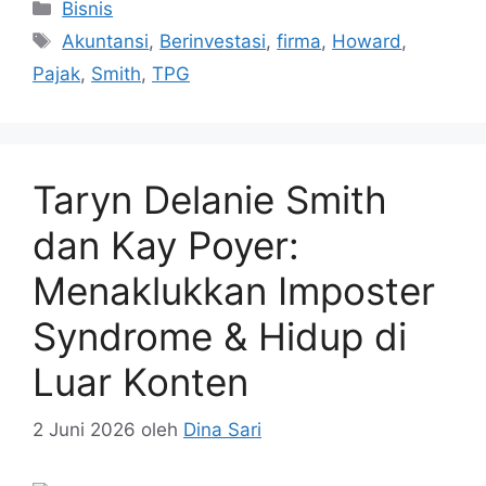
Kategori
Bisnis
Tag
Akuntansi
,
Berinvestasi
,
firma
,
Howard
,
Pajak
,
Smith
,
TPG
Taryn Delanie Smith
dan Kay Poyer:
Menaklukkan Imposter
Syndrome & Hidup di
Luar Konten
2 Juni 2026
oleh
Dina Sari