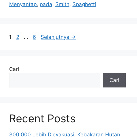
Menyantap
,
pada
,
Smith
,
Spaghetti
Halaman
Halaman
Halaman
1
2
…
6
Selanjutnya
→
Cari
Cari
Recent Posts
300.000 Lebih Dievakuasi, Kebakaran Hutan