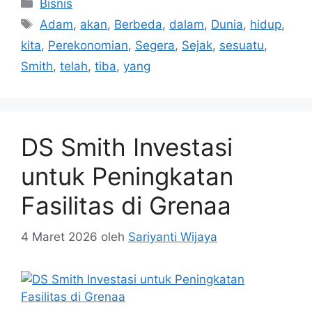
Kategori
Bisnis
Tag
Adam
,
akan
,
Berbeda
,
dalam
,
Dunia
,
hidup
,
kita
,
Perekonomian
,
Segera
,
Sejak
,
sesuatu
,
Smith
,
telah
,
tiba
,
yang
DS Smith Investasi
untuk Peningkatan
Fasilitas di Grenaa
4 Maret 2026
oleh
Sariyanti Wijaya