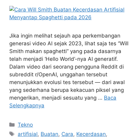
Jika ingin melihat sejauh apa perkembangan
generasi video AI sejak 2023, lihat saja tes “Will
Smith makan spaghetti” yang pada dasarnya
telah menjadi ‘Hello World’-nya AI generatif.
Dalam video dari seorang pengguna Reddit di
subreddit r/OpenAI, unggahan tersebut
menunjukkan evolusi tes tersebut — dari awal
yang sederhana berupa kekacuan piksel yang
mengerikan, menjadi sesuatu yang …
Baca
Selengkapnya
Kategori
Tekno
Tag
artifisial
,
Buatan
,
Cara
,
Kecerdasan
,