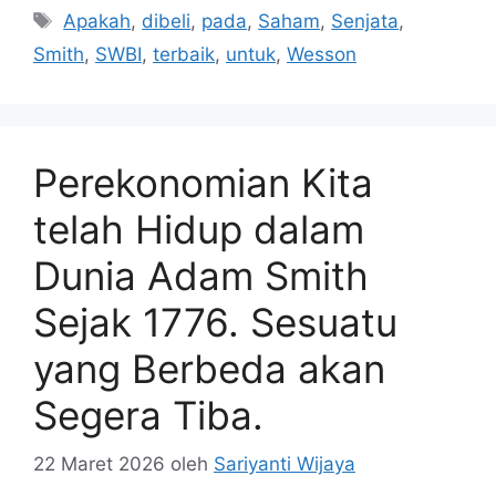
Tag
Apakah
,
dibeli
,
pada
,
Saham
,
Senjata
,
Smith
,
SWBI
,
terbaik
,
untuk
,
Wesson
Perekonomian Kita
telah Hidup dalam
Dunia Adam Smith
Sejak 1776. Sesuatu
yang Berbeda akan
Segera Tiba.
22 Maret 2026
oleh
Sariyanti Wijaya