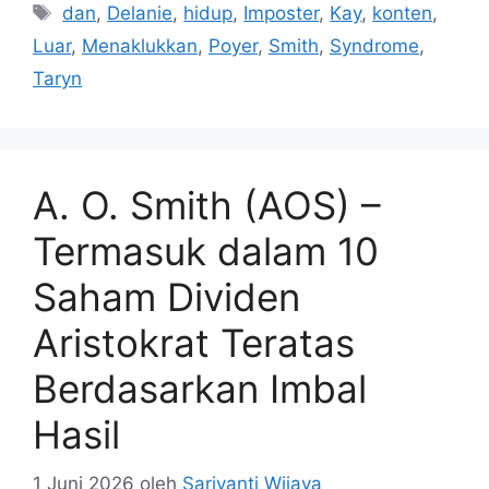
Tag
dan
,
Delanie
,
hidup
,
Imposter
,
Kay
,
konten
,
Luar
,
Menaklukkan
,
Poyer
,
Smith
,
Syndrome
,
Taryn
A. O. Smith (AOS) –
Termasuk dalam 10
Saham Dividen
Aristokrat Teratas
Berdasarkan Imbal
Hasil
1 Juni 2026
oleh
Sariyanti Wijaya