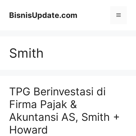
Langsung
ke
BisnisUpdate.com
Menu
isi
Smith
TPG Berinvestasi di
Firma Pajak &
Akuntansi AS, Smith +
Howard