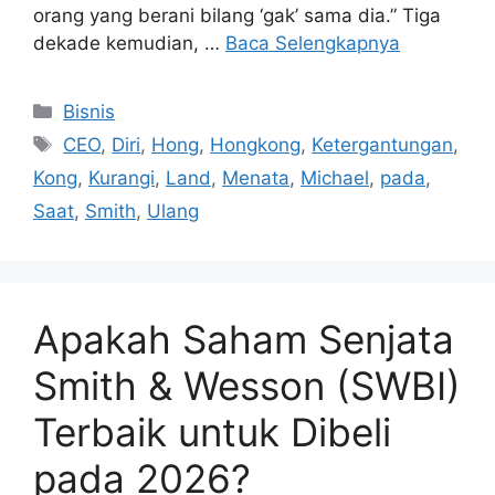
orang yang berani bilang ‘gak’ sama dia.” Tiga
dekade kemudian, …
Baca Selengkapnya
Kategori
Bisnis
Tag
CEO
,
Diri
,
Hong
,
Hongkong
,
Ketergantungan
,
Kong
,
Kurangi
,
Land
,
Menata
,
Michael
,
pada
,
Saat
,
Smith
,
Ulang
Apakah Saham Senjata
Smith & Wesson (SWBI)
Terbaik untuk Dibeli
pada 2026?