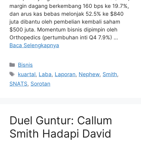
margin dagang berkembang 160 bps ke 19.7%,
dan arus kas bebas melonjak 52.5% ke $840
juta dibantu oleh pembelian kembali saham
$500 juta. Momentum bisnis dipimpin oleh
Orthopedics (pertumbuhan inti Q4 7.9%) …
Baca Selengkapnya
Kategori
Bisnis
Tag
kuartal
,
Laba
,
Laporan
,
Nephew
,
Smith
,
SNATS
,
Sorotan
Duel Guntur: Callum
Smith Hadapi David