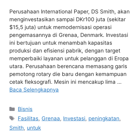
Perusahaan International Paper, DS Smith, akan
menginvestasikan sampai DKr100 juta (sekitar
$15,5 juta) untuk memodernisasi operasi
pengemasannya di Grenaa, Denmark. Investasi
ini bertujuan untuk menambah kapasitas
produksi dan efisiensi pabrik, dengan target
memperbaiki layanan untuk pelanggan di Eropa
utara. Perusahaan berencana memasang garis
pemotong rotary die baru dengan kemampuan
cetak fleksografi. Mesin ini mencakup lima …
Baca Selengkapnya
Kategori
Bisnis
Tag
Fasilitas
,
Grenaa
,
Investasi
,
peningkatan
,
Smith
,
untuk