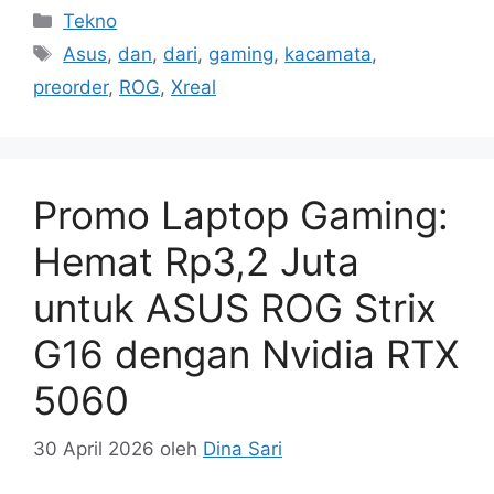
Kategori
Tekno
Tag
Asus
,
dan
,
dari
,
gaming
,
kacamata
,
preorder
,
ROG
,
Xreal
Promo Laptop Gaming:
Hemat Rp3,2 Juta
untuk ASUS ROG Strix
G16 dengan Nvidia RTX
5060
30 April 2026
oleh
Dina Sari