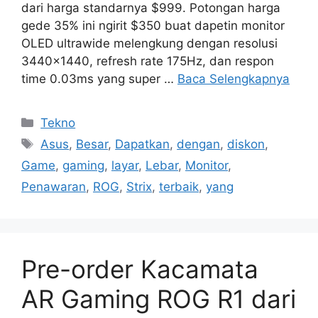
dari harga standarnya $999. Potongan harga
gede 35% ini ngirit $350 buat dapetin monitor
OLED ultrawide melengkung dengan resolusi
3440×1440, refresh rate 175Hz, dan respon
time 0.03ms yang super …
Baca Selengkapnya
Kategori
Tekno
Tag
Asus
,
Besar
,
Dapatkan
,
dengan
,
diskon
,
Game
,
gaming
,
layar
,
Lebar
,
Monitor
,
Penawaran
,
ROG
,
Strix
,
terbaik
,
yang
Pre-order Kacamata
AR Gaming ROG R1 dari