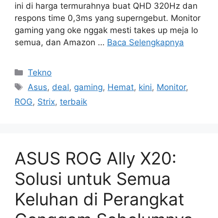
ini di harga termurahnya buat QHD 320Hz dan
respons time 0,3ms yang superngebut. Monitor
gaming yang oke nggak mesti takes up meja lo
semua, dan Amazon …
Baca Selengkapnya
Kategori
Tekno
Tag
Asus
,
deal
,
gaming
,
Hemat
,
kini
,
Monitor
,
ROG
,
Strix
,
terbaik
ASUS ROG Ally X20:
Solusi untuk Semua
Keluhan di Perangkat