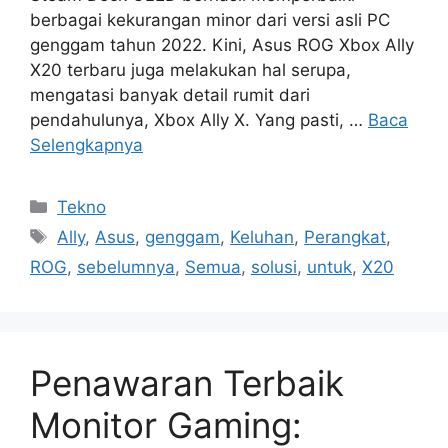
berbagai kekurangan minor dari versi asli PC
genggam tahun 2022. Kini, Asus ROG Xbox Ally
X20 terbaru juga melakukan hal serupa,
mengatasi banyak detail rumit dari
pendahulunya, Xbox Ally X. Yang pasti, …
Baca
Selengkapnya
Kategori
Tekno
Tag
Ally
,
Asus
,
genggam
,
Keluhan
,
Perangkat
,
ROG
,
sebelumnya
,
Semua
,
solusi
,
untuk
,
X20
Penawaran Terbaik
Monitor Gaming: