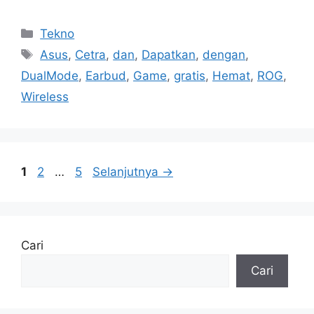
Kategori
Tekno
Tag
Asus
,
Cetra
,
dan
,
Dapatkan
,
dengan
,
DualMode
,
Earbud
,
Game
,
gratis
,
Hemat
,
ROG
,
Wireless
Halaman
Halaman
Halaman
1
2
…
5
Selanjutnya
→
Cari
Cari