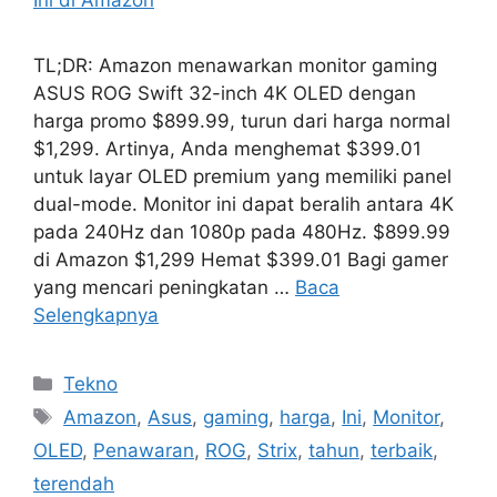
TL;DR: Amazon menawarkan monitor gaming
ASUS ROG Swift 32-inch 4K OLED dengan
harga promo $899.99, turun dari harga normal
$1,299. Artinya, Anda menghemat $399.01
untuk layar OLED premium yang memiliki panel
dual-mode. Monitor ini dapat beralih antara 4K
pada 240Hz dan 1080p pada 480Hz. $899.99
di Amazon $1,299 Hemat $399.01 Bagi gamer
yang mencari peningkatan …
Baca
Selengkapnya
Kategori
Tekno
Tag
Amazon
,
Asus
,
gaming
,
harga
,
Ini
,
Monitor
,
OLED
,
Penawaran
,
ROG
,
Strix
,
tahun
,
terbaik
,
terendah