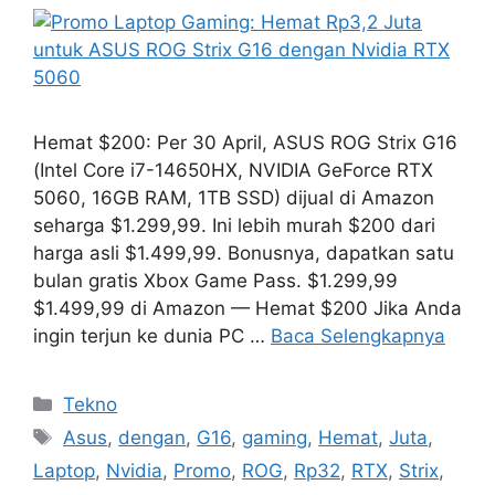
Hemat $200: Per 30 April, ASUS ROG Strix G16
(Intel Core i7-14650HX, NVIDIA GeForce RTX
5060, 16GB RAM, 1TB SSD) dijual di Amazon
seharga $1.299,99. Ini lebih murah $200 dari
harga asli $1.499,99. Bonusnya, dapatkan satu
bulan gratis Xbox Game Pass. $1.299,99
$1.499,99 di Amazon — Hemat $200 Jika Anda
ingin terjun ke dunia PC …
Baca Selengkapnya
Kategori
Tekno
Tag
Asus
,
dengan
,
G16
,
gaming
,
Hemat
,
Juta
,
Laptop
,
Nvidia
,
Promo
,
ROG
,
Rp32
,
RTX
,
Strix
,