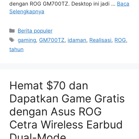
dengan ROG GM700TZ. Desktop ini jadi …
Baca
Selengkapnya
Kategori
Berita populer
Tag
gaming
,
GM700TZ
,
idaman
,
Realisasi
,
ROG
,
tahun
Hemat $70 dan
Dapatkan Game Gratis
dengan Asus ROG
Cetra Wireless Earbud
Dual-Mode