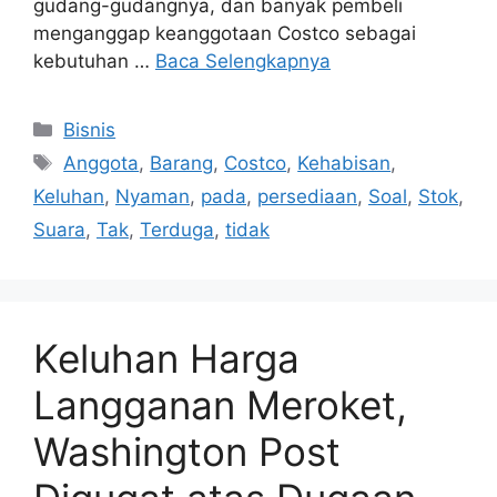
gudang-gudangnya, dan banyak pembeli
menganggap keanggotaan Costco sebagai
kebutuhan …
Baca Selengkapnya
Kategori
Bisnis
Tag
Anggota
,
Barang
,
Costco
,
Kehabisan
,
Keluhan
,
Nyaman
,
pada
,
persediaan
,
Soal
,
Stok
,
Suara
,
Tak
,
Terduga
,
tidak
Keluhan Harga
Langganan Meroket,
Washington Post