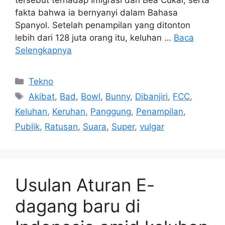
fakta bahwa ia bernyanyi dalam Bahasa
Spanyol. Setelah penampilan yang ditonton
lebih dari 128 juta orang itu, keluhan …
Baca
Selengkapnya
Kategori
Tekno
Tag
Akibat
,
Bad
,
Bowl
,
Bunny
,
Dibanjiri
,
FCC
,
Keluhan
,
Keruhan
,
Panggung
,
Penampilan
,
Publik
,
Ratusan
,
Suara
,
Super
,
vulgar
Usulan Aturan E-
dagang baru di