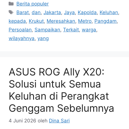
Kategori
Berita populer
Tag
Barat
,
dan
,
Jakarta
,
Jaya
,
Kapolda
,
Keluhan
,
kepada
,
Krukut
,
Meresahkan
,
Metro
,
Pangdam
,
Persoalan
,
Sampaikan
,
Terkait
,
warga
,
wilayahnya
,
yang
ASUS ROG Ally X20:
Solusi untuk Semua
Keluhan di Perangkat
Genggam Sebelumnya
4 Juni 2026
oleh
Dina Sari