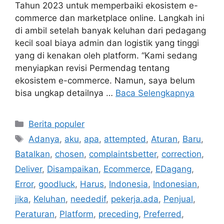
Tahun 2023 untuk memperbaiki ekosistem e-
commerce dan marketplace online. Langkah ini
di ambil setelah banyak keluhan dari pedagang
kecil soal biaya admin dan logistik yang tinggi
yang di kenakan oleh platform. “Kami sedang
menyiapkan revisi Permendag tentang
ekosistem e-commerce. Namun, saya belum
bisa ungkap detailnya …
Baca Selengkapnya
Kategori
Berita populer
Tag
Adanya
,
aku
,
apa
,
attempted
,
Aturan
,
Baru
,
Batalkan
,
chosen
,
complaintsbetter
,
correction
,
Deliver
,
Disampaikan
,
Ecommerce
,
EDagang
,
Error
,
goodluck
,
Harus
,
Indonesia
,
Indonesian
,
jika
,
Keluhan
,
neededif
,
pekerja.ada
,
Penjual
,
Peraturan
,
Platform
,
preceding
,
Preferred
,