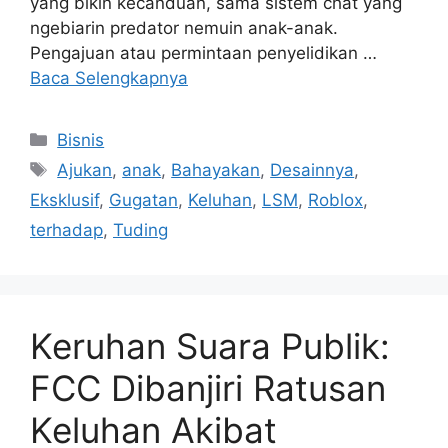
yang bikin kecanduan, sama sistem chat yang
ngebiarin predator nemuin anak-anak.
Pengajuan atau permintaan penyelidikan …
Baca Selengkapnya
Kategori
Bisnis
Tag
Ajukan
,
anak
,
Bahayakan
,
Desainnya
,
Eksklusif
,
Gugatan
,
Keluhan
,
LSM
,
Roblox
,
terhadap
,
Tuding
Keruhan Suara Publik:
FCC Dibanjiri Ratusan
Keluhan Akibat