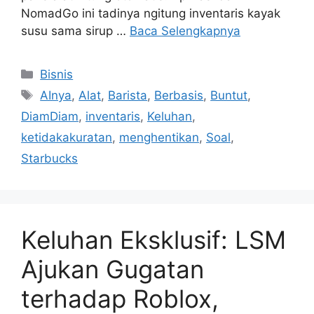
NomadGo ini tadinya ngitung inventaris kayak
susu sama sirup …
Baca Selengkapnya
Kategori
Bisnis
Tag
AInya
,
Alat
,
Barista
,
Berbasis
,
Buntut
,
DiamDiam
,
inventaris
,
Keluhan
,
ketidakakuratan
,
menghentikan
,
Soal
,
Starbucks
Keluhan Eksklusif: LSM
Ajukan Gugatan
terhadap Roblox,