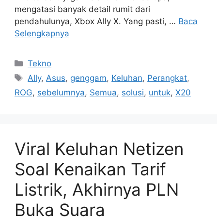
mengatasi banyak detail rumit dari
pendahulunya, Xbox Ally X. Yang pasti, …
Baca
Selengkapnya
Kategori
Tekno
Tag
Ally
,
Asus
,
genggam
,
Keluhan
,
Perangkat
,
ROG
,
sebelumnya
,
Semua
,
solusi
,
untuk
,
X20
Viral Keluhan Netizen
Soal Kenaikan Tarif
Listrik, Akhirnya PLN
Buka Suara