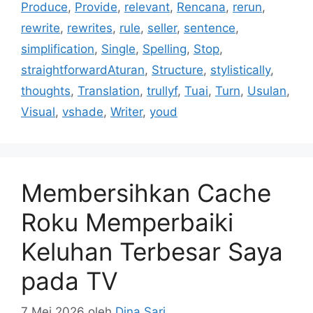
Produce
,
Provide
,
relevant
,
Rencana
,
rerun
,
rewrite
,
rewrites
,
rule
,
seller
,
sentence
,
simplification
,
Single
,
Spelling
,
Stop
,
straightforwardAturan
,
Structure
,
stylistically
,
thoughts
,
Translation
,
trullyf
,
Tuai
,
Turn
,
Usulan
,
Visual
,
vshade
,
Writer
,
youd
Membersihkan Cache
Roku Memperbaiki
Keluhan Terbesar Saya
pada TV
7 Mei 2026
oleh
Dina Sari