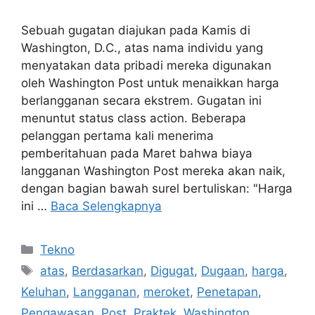
Sebuah gugatan diajukan pada Kamis di
Washington, D.C., atas nama individu yang
menyatakan data pribadi mereka digunakan
oleh Washington Post untuk menaikkan harga
berlangganan secara ekstrem. Gugatan ini
menuntut status class action. Beberapa
pelanggan pertama kali menerima
pemberitahuan pada Maret bahwa biaya
langganan Washington Post mereka akan naik,
dengan bagian bawah surel bertuliskan: "Harga
ini …
Baca Selengkapnya
Kategori
Tekno
Tag
atas
,
Berdasarkan
,
Digugat
,
Dugaan
,
harga
,
Keluhan
,
Langganan
,
meroket
,
Penetapan
,
Pengawasan
,
Post
,
Praktek
,
Washington