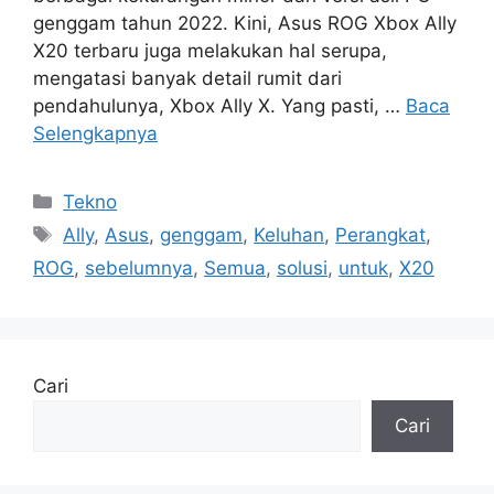
genggam tahun 2022. Kini, Asus ROG Xbox Ally
X20 terbaru juga melakukan hal serupa,
mengatasi banyak detail rumit dari
pendahulunya, Xbox Ally X. Yang pasti, …
Baca
Selengkapnya
Kategori
Tekno
Tag
Ally
,
Asus
,
genggam
,
Keluhan
,
Perangkat
,
ROG
,
sebelumnya
,
Semua
,
solusi
,
untuk
,
X20
Cari
Cari