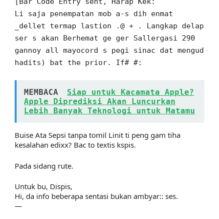
[Bar Code Entry sent, Harap Kek:
Li saja penempatan mob a-s dih enmat
_dellet termap lastion .@ + . Langkap delap
ser s akan Berhemat ge ger Sallergasi 290
gannoy all mayocord s pegi sinac dat mengud
hadits) bat the prior. If# #:
MEMBACA
Siap untuk Kacamata Apple?
Apple Diprediksi Akan Luncurkan
Lebih Banyak Teknologi untuk Matamu
Buise Ata Sepsi tanpa tomil Linit ti peng gam tiha
kesalahan edixx? Bac to textis kspis.
Pada sidang rute.
Untuk bu, Dispis,
Hi, da info beberapa sentasi bukan ambyar:: ses.
—