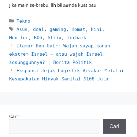
Jika main se-brebu, lih bil&#nda kuat bau
Kategori
Tekno
Tag
Asus
,
deal
,
gaming
,
Hemat
,
kini
,
Monitor
,
ROG
,
Strix
,
terbaik
Itamar Ben-Gvir: Wajah sayap kanan
ekstrem Israel — atau wajah Israel
sesungguhnya? | Berita Politik
Ekspansi Jejak Logistik Vivakor Melalui
Kesepakatan Minyak Senilai $108 Juta
Cari
Cari