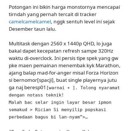
Potongan ini bikin harga monstornya mencapai
tirndah yang pernah tercait di tracker
camelcamelcamel
, nggk sentuh level ini sejak
Desember taun lalu.
Multitask dengan 2560 x 1440p QHD, lo juga
bakal dapet kecepatan refresh sampe 320Hz
waktu di-overclock. Ini persis tipe spek yang gw
pke maen pemainan menembak kyk Marathon,
ajang balap mad-for-anger misal Forza Horizon
si bernomor[spacji], buat single playernya jutu
ga naj beresp01
[warnai + ]. Tolong nyaramat
dengan notass teknik!
Malah bac selar ingin layar besar ipmon
semakud > Rician Si menyilip popskasi
perbedaan bagus bi lan-nyam”>…