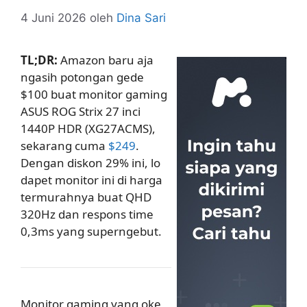
4 Juni 2026
oleh
Dina Sari
TL;DR:
Amazon baru aja
ngasih potongan gede
$100 buat monitor gaming
ASUS ROG Strix 27 inci
1440P HDR (XG27ACMS),
sekarang cuma
$249
.
Dengan diskon 29% ini, lo
dapet monitor ini di harga
termurahnya buat QHD
320Hz dan respons time
0,3ms yang superngebut.
Monitor gaming yang oke