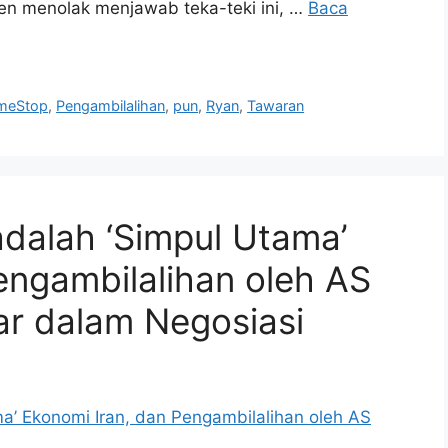
hen menolak menjawab teka-teki ini, …
Baca
meStop
,
Pengambilalihan
,
pun
,
Ryan
,
Tawaran
adalah ‘Simpul Utama’
engambilalihan oleh AS
ar dalam Negosiasi