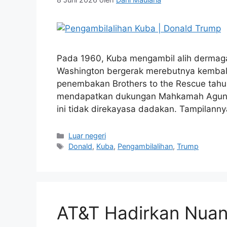
Pada 1960, Kuba mengambil alih dermaga, g
Washington bergerak merebutnya kembali
penembakan Brothers to the Rescue tahun
mendapatkan dukungan Mahkamah Agung A
ini tidak direkayasa dadakan. Tampila
Kategori
Luar negeri
Tag
Donald
,
Kuba
,
Pengambilalihan
,
Trump
AT&T Hadirkan Nuans