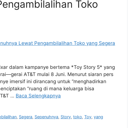
engambilalihan Toko
ixar dalam kampanye bertema *Toy Story 5* yang
erai—gerai AT&T mulai 8 Juni. Menurut siaran pers
ye imersif ini dirancang untuk “menghadirkan
enciptakan “ruang di mana keluarga bisa
 AT&T …
Baca Selengkapnya
ilalihan
,
Segera
,
Sepenuhnya
,
Story
,
toko
,
Toy
,
yang