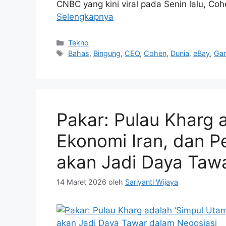
CNBC yang kini viral pada Senin lalu, Co
Selengkapnya
Kategori
Tekno
Tag
Bahas
,
Bingung
,
CEO
,
Cohen
,
Dunia
,
eBay
,
Ga
Pakar: Pulau Kharg 
Ekonomi Iran, dan P
akan Jadi Daya Taw
14 Maret 2026
oleh
Sariyanti Wijaya