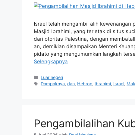
Israel telah mengambil alih kewenangan
Masjid Ibrahimi, yang terletak di situs su
dari otoritas Palestina, dengan membatal
an, demikian disampaikan Menteri Keuang
pidato yang mengumumkan langkah ters
Selengkapnya
Kategori
Luar negeri
Tag
Dampaknya
,
dan
,
Hebron
,
Ibrahimi
,
Israel
,
Mak
Pengambilalihan Ku
8 Juni 2026
oleh
Dani Maulana