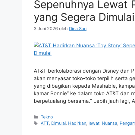
Sepenuhnya Lewat P
yang Segera Dimulai
3 Juni 2026
oleh
Dina Sari
AT&T berkolaborasi dengan Disney dan P
akan menyasar toko-toko terpilih serta g
yang dibagikan kepada Mashable, kampan
kamar Bonnie” ke dalam toko AT&T dan m
berpetualang bersama.” Lebih jauh lagi,
Kategori
Tekno
Tag
ATT
,
Dimulai
,
Hadirkan
,
lewat
,
Nuansa
,
Pengamb