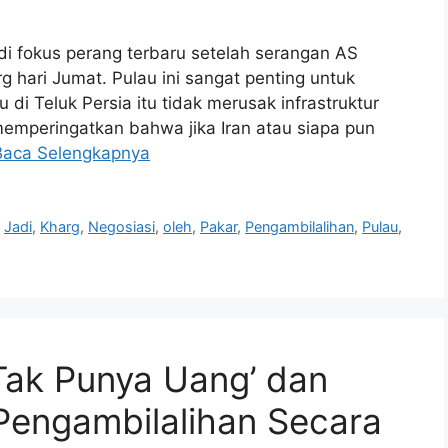
adi fokus perang terbaru setelah serangan AS
g hari Jumat. Pulau ini sangat penting untuk
 di Teluk Persia itu tidak merusak infrastruktur
emperingatkan bahwa jika Iran atau siapa pun
Baca Selengkapnya
,
Jadi
,
Kharg
,
Negosiasi
,
oleh
,
Pakar
,
Pengambilalihan
,
Pulau
,
Tak Punya Uang’ dan
Pengambilalihan Secara