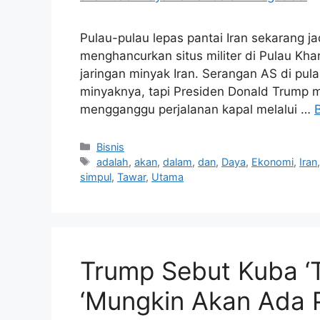
Pulau-pulau lepas pantai Iran sekarang j
menghancurkan situs militer di Pulau Khar
jaringan minyak Iran. Serangan AS di pulau
minyaknya, tapi Presiden Donald Trump m
mengganggu perjalanan kapal melalui …
Kategori
Bisnis
Tag
adalah
,
akan
,
dalam
,
dan
,
Daya
,
Ekonomi
,
Iran
simpul
,
Tawar
,
Utama
Trump Sebut Kuba ‘
‘Mungkin Akan Ada 