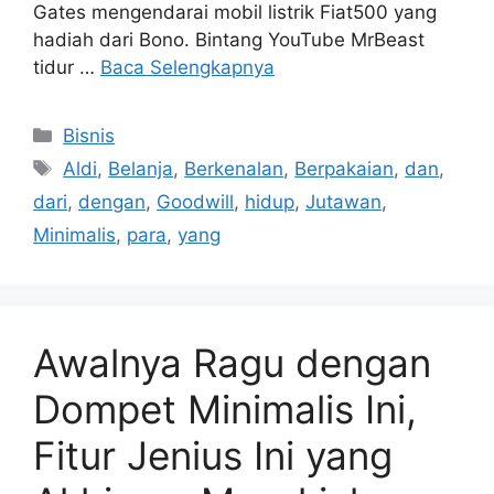
Gates mengendarai mobil listrik Fiat500 yang
hadiah dari Bono. Bintang YouTube MrBeast
tidur …
Baca Selengkapnya
Kategori
Bisnis
Tag
Aldi
,
Belanja
,
Berkenalan
,
Berpakaian
,
dan
,
dari
,
dengan
,
Goodwill
,
hidup
,
Jutawan
,
Minimalis
,
para
,
yang
Awalnya Ragu dengan
Dompet Minimalis Ini,
Fitur Jenius Ini yang