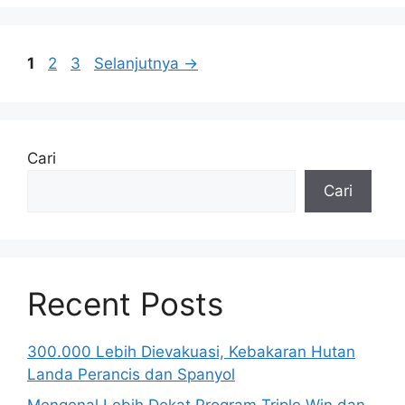
Halaman
Halaman
Halaman
1
2
3
Selanjutnya
→
Cari
Cari
Recent Posts
300.000 Lebih Dievakuasi, Kebakaran Hutan
Landa Perancis dan Spanyol
Mengenal Lebih Dekat Program Triple Win dan