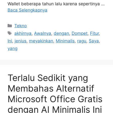
Wallet beberapa tahun lalu karena sepertinya …
Baca Selengkapnya
Kategori
Tekno
Tag
akhirnya
,
Awalnya
,
dengan
,
Dompet
,
Fitur
,
Ini
,
jenius
,
meyakinkan
,
Minimalis
,
ragu
,
Saya
,
yang
Terlalu Sedikit yang
Membahas Alternatif
Microsoft Office Gratis
dengan AI Minimalis Ini