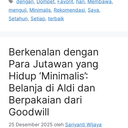
Tag
dengan
,
Dompet
,
Favorit
,
hari
,
Membawa
,
menguji
,
Minimalis
,
Rekomendasi
,
Saya
,
Setahun
,
Setiap
,
terbaik
Berkenalan dengan
Para Jutawan yang
Hidup ‘Minimalis’:
Belanja di Aldi dan
Berpakaian dari
Goodwill
25 Desember 2025
oleh
Sariyanti Wijaya