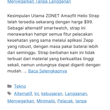
Kesimpulan Utama ZDNET Amazfit Helio Strap
telah tersedia sekarang dengan harga $99.
Sebagai alternatif smartwatch, strap ini
menawarkan hampir semua fitur pelacakan
kesehatan yang sama melalui aplikasi Zepp
yang robust, dengan masa pakai baterai lebih
dari seminggu. Strap berbahan kain ini tidak
terbuat dari material yang berkualitas tinggi
sekali, namun untungnya dapat diganti dengan
mudah. …
Baca Selengkapnya
Kategori
Tekno
Tag
Alternatif
,
Ini
,
kebugaran
,
Langganan
,
Menyegarkan
,
Minimalis
,
Pelacak
,
tanpa