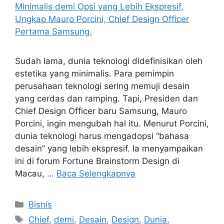
Sudah lama, dunia teknologi didefinisikan oleh
estetika yang minimalis. Para pemimpin
perusahaan teknologi sering memuji desain
yang cerdas dan ramping. Tapi, Presiden dan
Chief Design Officer baru Samsung, Mauro
Porcini, ingin mengubah hal itu. Menurut Porcini,
dunia teknologi harus mengadopsi “bahasa
desain” yang lebih ekspresif. Ia menyampaikan
ini di forum Fortune Brainstorm Design di
Macau, …
Baca Selengkapnya
Kategori
Bisnis
Tag
Chief
,
demi
,
Desain
,
Design
,
Dunia
,