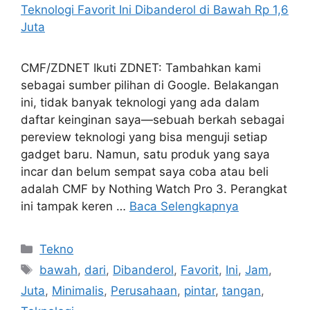
CMF/ZDNET Ikuti ZDNET: Tambahkan kami
sebagai sumber pilihan di Google. Belakangan
ini, tidak banyak teknologi yang ada dalam
daftar keinginan saya—sebuah berkah sebagai
pereview teknologi yang bisa menguji setiap
gadget baru. Namun, satu produk yang saya
incar dan belum sempat saya coba atau beli
adalah CMF by Nothing Watch Pro 3. Perangkat
ini tampak keren …
Baca Selengkapnya
Kategori
Tekno
Tag
bawah
,
dari
,
Dibanderol
,
Favorit
,
Ini
,
Jam
,
Juta
,
Minimalis
,
Perusahaan
,
pintar
,
tangan
,