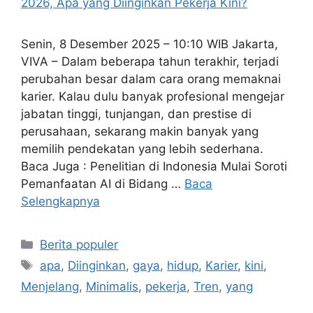
Senin, 8 Desember 2025 – 10:10 WIB Jakarta,
VIVA – Dalam beberapa tahun terakhir, terjadi
perubahan besar dalam cara orang memaknai
karier. Kalau dulu banyak profesional mengejar
jabatan tinggi, tunjangan, dan prestise di
perusahaan, sekarang makin banyak yang
memilih pendekatan yang lebih sederhana.
Baca Juga : Penelitian di Indonesia Mulai Soroti
Pemanfaatan AI di Bidang …
Baca
Selengkapnya
Kategori
Berita populer
Tag
apa
,
Diinginkan
,
gaya
,
hidup
,
Karier
,
kini
,
Menjelang
,
Minimalis
,
pekerja
,
Tren
,
yang