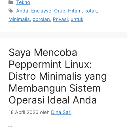
Kategori
Tekno
Tag
Anda
,
Enclayve
,
Grup
,
Hitam
,
kotak
,
Minimalis
,
obrolan
,
Privasi
,
untuk
Saya Mencoba
Peppermint Linux:
Distro Minimalis yang
Membangun Sistem
Operasi Ideal Anda
18 April 2026
oleh
Dina Sari