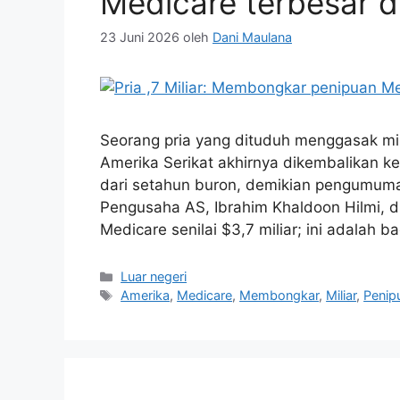
Medicare terbesar d
23 Juni 2026
oleh
Dani Maulana
Seorang pria yang dituduh menggasak mil
Amerika Serikat akhirnya dikembalikan ke 
dari setahun buron, demikian pengumuman 
Pengusaha AS, Ibrahim Khaldoon Hilmi, 
Medicare senilai $3,7 miliar; ini adalah b
Kategori
Luar negeri
Tag
Amerika
,
Medicare
,
Membongkar
,
Miliar
,
Penip