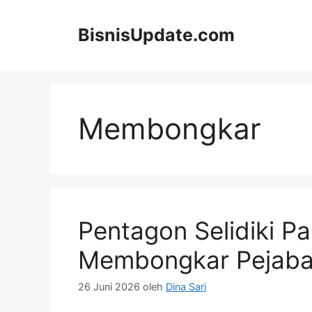
Langsung
ke
BisnisUpdate.com
isi
Membongkar
Pentagon Selidiki P
Membongkar Pejaba
26 Juni 2026
oleh
Dina Sari