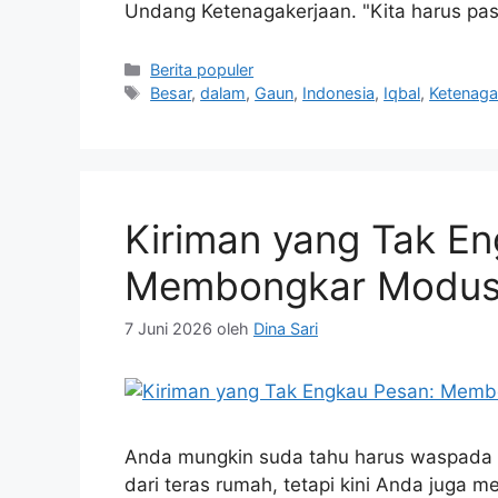
Undang Ketenagakerjaan. "Kita harus p
Kategori
Berita populer
Tag
Besar
,
dalam
,
Gaun
,
Indonesia
,
Iqbal
,
Ketenaga
Kiriman yang Tak E
Membongkar Modus P
7 Juni 2026
oleh
Dina Sari
Anda mungkin suda tahu harus waspada t
dari teras rumah, tetapi kini Anda juga m