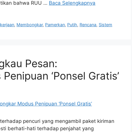
astikan bahwa RUU …
Baca Selengkapnya
kerjaan
,
Membongkar
,
Pamerkan
,
Putih
,
Rencana
,
Sistem
ngkau Pesan:
enipuan ‘Ponsel Gratis’
erhadap pencuri yang mengambil paket kiriman
esti berhati-hati terhadap penjahat yang