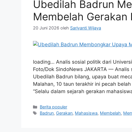
Ubedilah Badrun M
Membelah Gerakan
20 Juni 2026
oleh
Sariyanti Wijaya
loading… Analis sosial politik dari Unive
Foto/Dok SindoNews JAKARTA — Analis sosi
Ubedilah Badrun bilang, upaya buat meca
Malahan, 10 taun terakhir ini pecah bela
“Selalu dalam sejarah gerakan mahasisw
Kategori
Berita populer
Tag
Badrun
,
Gerakan
,
Mahasiswa
,
Membelah
,
Mem