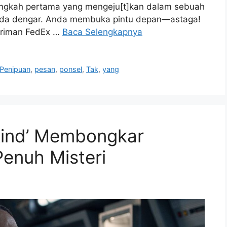
langkah pertama yang mengeju[t]kan dalam sebuah
nda dengar. Anda membuka pintu depan—astaga!
iriman FedEx …
Baca Selengkapnya
Penipuan
,
pesan
,
ponsel
,
Tak
,
yang
nkind’ Membongkar
enuh Misteri