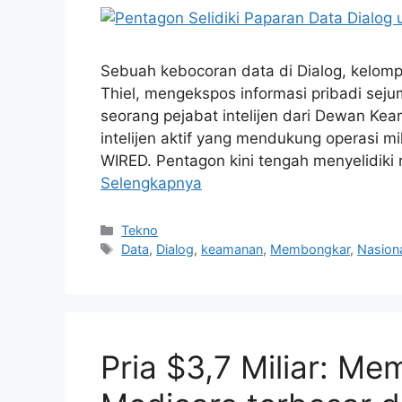
Sebuah kebocoran data di Dialog, kelompo
Thiel, mengekspos informasi pribadi seju
seorang pejabat intelijen dari Dewan Ke
intelijen aktif yang mendukung operasi mil
WIRED. Pentagon kini tengah menyelidiki 
Selengkapnya
Kategori
Tekno
Tag
Data
,
Dialog
,
keamanan
,
Membongkar
,
Nasion
Pria $3,7 Miliar: M