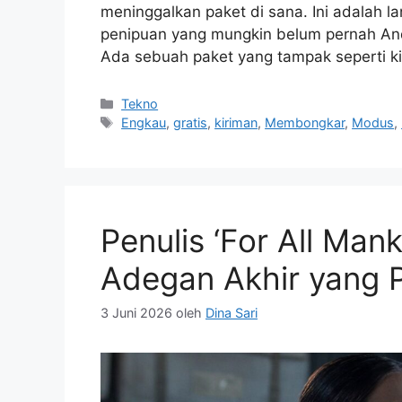
meninggalkan paket di sana. Ini adalah 
penipuan yang mungkin belum pernah A
Ada sebuah paket yang tampak seperti k
Kategori
Tekno
Tag
Engkau
,
gratis
,
kiriman
,
Membongkar
,
Modus
,
Penulis ‘For All Ma
Adegan Akhir yang P
3 Juni 2026
oleh
Dina Sari