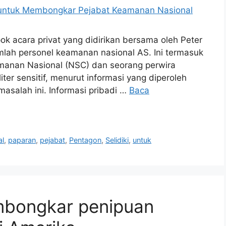
k acara privat yang didirikan bersama oleh Peter
mlah personel keamanan nasional AS. Ini termasuk
amanan Nasional (NSC) dan seorang perwira
iter sensitif, menurut informasi yang diperoleh
masalah ini. Informasi pribadi …
Baca
al
,
paparan
,
pejabat
,
Pentagon
,
Selidiki
,
untuk
embongkar penipuan