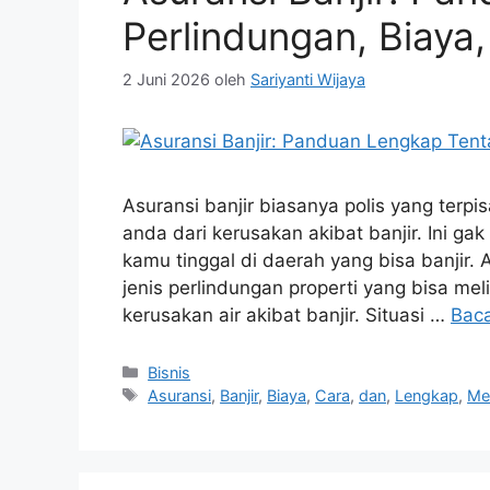
Perlindungan, Biaya
2 Juni 2026
oleh
Sariyanti Wijaya
Asuransi banjir biasanya polis yang terpi
anda dari kerusakan akibat banjir. Ini gak
kamu tinggal di daerah yang bisa banjir. A
jenis perlindungan properti yang bisa m
kerusakan air akibat banjir. Situasi …
Bac
Kategori
Bisnis
Tag
Asuransi
,
Banjir
,
Biaya
,
Cara
,
dan
,
Lengkap
,
Me