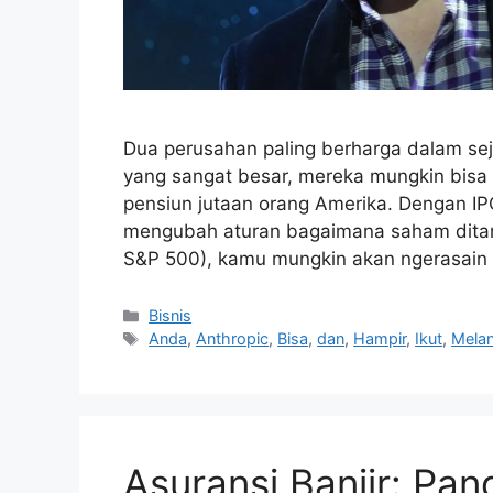
Dua perusahan paling berharga dalam sej
yang sangat besar, mereka mungkin bisa
pensiun jutaan orang Amerika. Dengan 
mengubah aturan bagaimana saham ditam
S&P 500), kamu mungkin akan ngerasai
Kategori
Bisnis
Tag
Anda
,
Anthropic
,
Bisa
,
dan
,
Hampir
,
Ikut
,
Mela
Asuransi Banjir: Pa