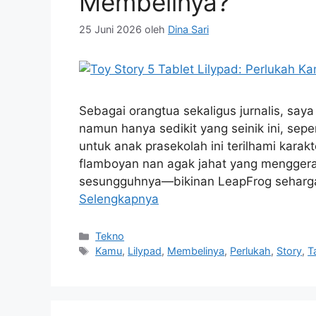
Membelinya?
25 Juni 2026
oleh
Dina Sari
Sebagai orangtua sekaligus jurnalis, s
namun hanya sedikit yang seinik ini, seper
untuk anak prasekolah ini terilhami kara
flamboyan nan agak jahat yang menggerakk
sesungguhnya—bikinan LeapFrog seha
Selengkapnya
Kategori
Tekno
Tag
Kamu
,
Lilypad
,
Membelinya
,
Perlukah
,
Story
,
T