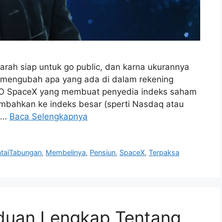
arah siap untuk go public, dan karna ukurannya
 mengubah apa yang ada di dalam rekening
IPO SpaceX yang membuat penyedia indeks saham
bahkan ke indeks besar (sperti Nasdaq atau
n …
Baca Selengkapnya
ntaiTabungan
,
Membelinya
,
Pensiun
,
SpaceX
,
Terpaksa
nduan Lengkap Tentang