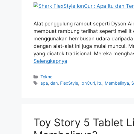
Alat penggulung rambut seperti Dyson Ai
membuat rambung terlihat seperti melilit 
menggunakan hembusan udara daripada p
dengan alat-alat ini juga mulai muncul. Mas
yang dicatok tradisional. Mereka mengha
Selengkapnya
Kategori
Tekno
Tag
apa
,
dan
,
FlexStyle
,
IonCurl
,
Itu
,
Membelinya
,
S
Toy Story 5 Tablet 