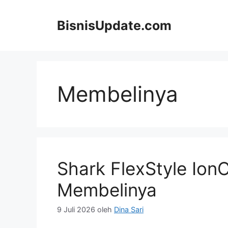
Langsung
ke
BisnisUpdate.com
isi
Membelinya
Shark FlexStyle Ion
Membelinya
9 Juli 2026
oleh
Dina Sari