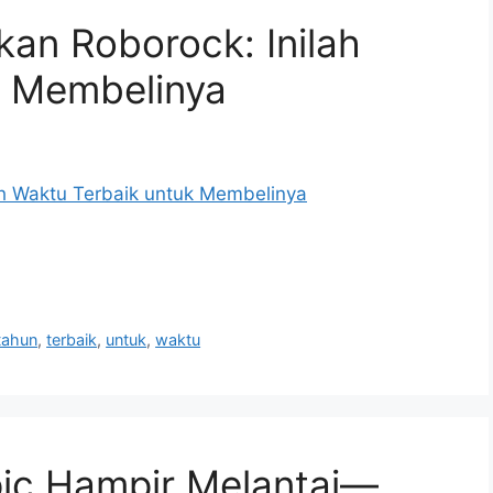
an Roborock: Inilah
k Membelinya
tahun
,
terbaik
,
untuk
,
waktu
ic Hampir Melantai—