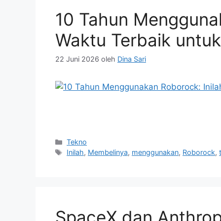
10 Tahun Menggunak
Waktu Terbaik untu
22 Juni 2026
oleh
Dina Sari
Kategori
Tekno
Tag
Inilah
,
Membelinya
,
menggunakan
,
Roborock
,
SpaceX dan Anthrop