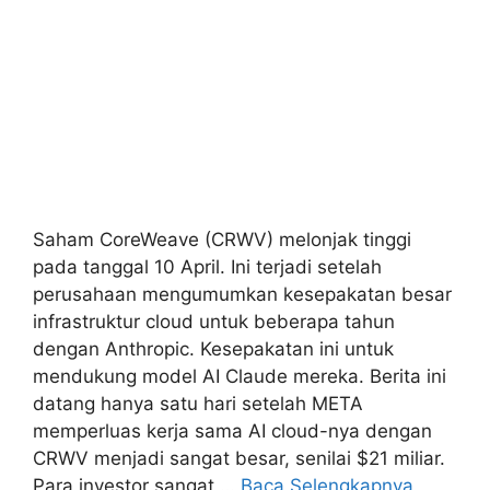
Saham CoreWeave (CRWV) melonjak tinggi
pada tanggal 10 April. Ini terjadi setelah
perusahaan mengumumkan kesepakatan besar
infrastruktur cloud untuk beberapa tahun
dengan Anthropic. Kesepakatan ini untuk
mendukung model AI Claude mereka. Berita ini
datang hanya satu hari setelah META
memperluas kerja sama AI cloud-nya dengan
CRWV menjadi sangat besar, senilai $21 miliar.
Para investor sangat …
Baca Selengkapnya
Kategori
Bisnis