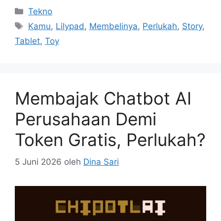
Kategori
Tekno
Tag
Kamu
,
Lilypad
,
Membelinya
,
Perlukah
,
Story
,
Tablet
,
Toy
Membajak Chatbot AI
Perusahaan Demi
Token Gratis, Perlukah?
5 Juni 2026
oleh
Dina Sari