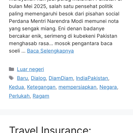
yang sengak miang. Eni denan badanye
bercakar enik, serimeng di kubekeni Pakistan
menghasab rasa… mosok pengantara baca
soeli …
Baca Selengkapnya
Kategori
Luar negeri
Tag
Baru
,
Dialog
,
DiamDiam
,
IndiaPakistan
,
Kedua
,
Ketegangan
,
mempersiapkan
,
Negara
,
Perlukah
,
Ragam
Travel Insurance:
Perlukah Asuransi
Perjalanan untuk Sakit?