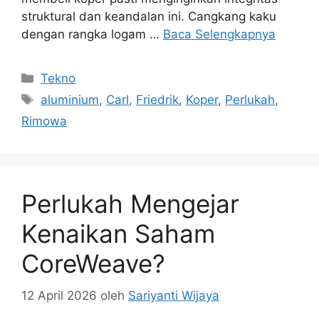
Kategori
Tekno
Tag
aluminium
,
Carl
,
Friedrik
,
Koper
,
Perlukah
,
Rimowa
Perlukah Mengejar
Kenaikan Saham
CoreWeave?
12 April 2026
oleh
Sariyanti Wijaya