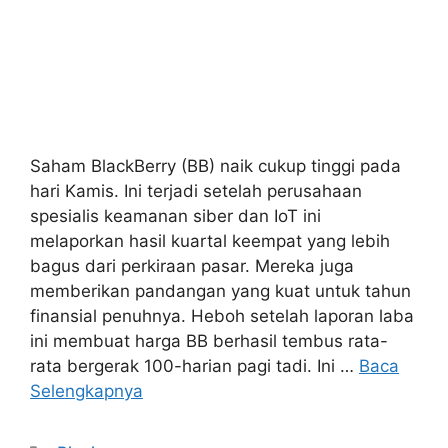
Saham BlackBerry (BB) naik cukup tinggi pada
hari Kamis. Ini terjadi setelah perusahaan
spesialis keamanan siber dan IoT ini
melaporkan hasil kuartal keempat yang lebih
bagus dari perkiraan pasar. Mereka juga
memberikan pandangan yang kuat untuk tahun
finansial penuhnya. Heboh setelah laporan laba
ini membuat harga BB berhasil tembus rata-
rata bergerak 100-harian pagi tadi. Ini …
Baca
Selengkapnya
Kategori
Bisnis
Tag
Blackberry
,
hari
,
Ini
,
Kenaikan
,
mengejar
,
Perlukah
,
Saham