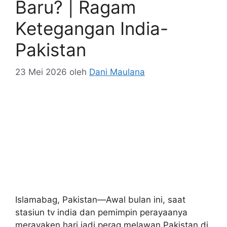
Baru? | Ragam
Ketegangan India-
Pakistan
23 Mei 2026
oleh
Dani Maulana
Islamabag, Pakistan—Awal bulan ini, saat
stasiun tv india dan pemimpin perayaanya
merayaken hari jadi perag melawan Pakistan di
bulan Mei 2025, salah satu pensehat politik
paling memengaruhi besok dari pisahan social
Perdana Mentri Narendra Modi memunei nota