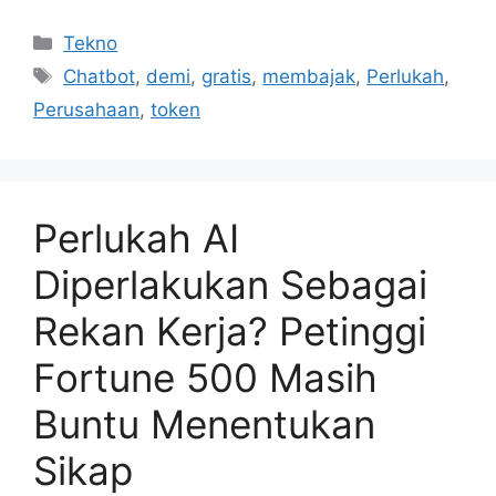
Kategori
Tekno
Tag
Chatbot
,
demi
,
gratis
,
membajak
,
Perlukah
,
Perusahaan
,
token
Perlukah AI
Diperlakukan Sebagai
Rekan Kerja? Petinggi
Fortune 500 Masih
Buntu Menentukan
Sikap