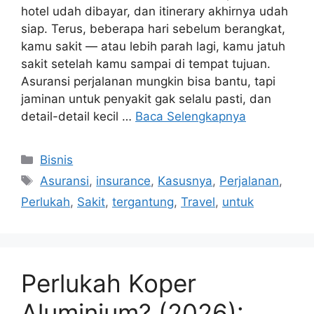
sakit setelah kamu sampai di tempat tujuan.
Asuransi perjalanan mungkin bisa bantu, tapi
jaminan untuk penyakit gak selalu pasti, dan
detail-detail kecil …
Baca Selengkapnya
Kategori
Bisnis
Tag
Asuransi
,
insurance
,
Kasusnya
,
Perjalanan
,
Perlukah
,
Sakit
,
tergantung
,
Travel
,
untuk
Perlukah Koper
Aluminium? (2026):
Rimowa, Away, Carl
Friedrik