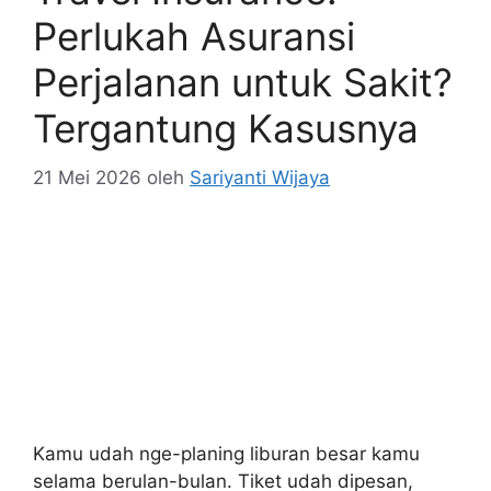
Tergantung Kasusnya
21 Mei 2026
oleh
Sariyanti Wijaya
Kamu udah nge-planing liburan besar kamu
selama berulan-bulan. Tiket udah dipesan,
hotel udah dibayar, dan itinerary akhirnya udah
siap. Terus, beberapa hari sebelum berangkat,
kamu sakit — atau lebih parah lagi, kamu jatuh