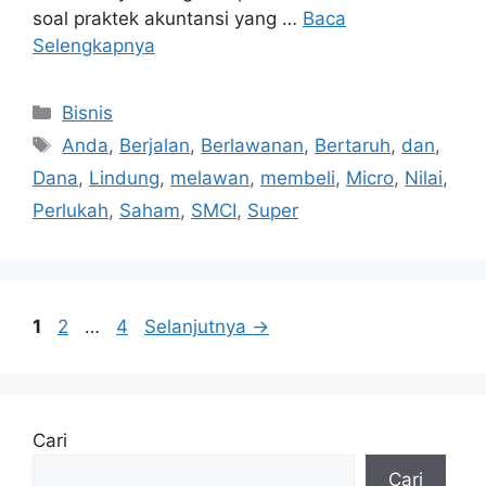
Kategori
Bisnis
Tag
Anda
,
Berjalan
,
Berlawanan
,
Bertaruh
,
dan
,
Dana
,
Lindung
,
melawan
,
membeli
,
Micro
,
Nilai
,
Perlukah
,
Saham
,
SMCI
,
Super
Halaman
Halaman
Halaman
1
2
…
4
Selanjutnya
→
Cari
Cari