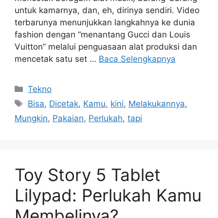
untuk kamarnya, dan, eh, dirinya sendiri. Video
terbarunya menunjukkan langkahnya ke dunia
fashion dengan “menantang Gucci dan Louis
Vuitton” melalui penguasaan alat produksi dan
mencetak satu set …
Baca Selengkapnya
Kategori
Tekno
Tag
Bisa
,
Dicetak
,
Kamu
,
kini
,
Melakukannya
,
Mungkin
,
Pakaian
,
Perlukah
,
tapi
Toy Story 5 Tablet
Lilypad: Perlukah Kamu
Membelinya?