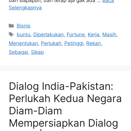
dari siapapun, dan tetap aja gak ada …
Baca
Selengkapnya
Kategori
Bisnis
Tag
buntu
,
Diperlakukan
,
Fortune
,
Kerja
,
Masih
,
Menentukan
,
Perlukah
,
Petinggi
,
Rekan
,
Sebagai
,
Sikap
Dialog India-Pakistan:
Perlukah Kedua Negara
Diam-Diam
Mempersiapkan Dialog