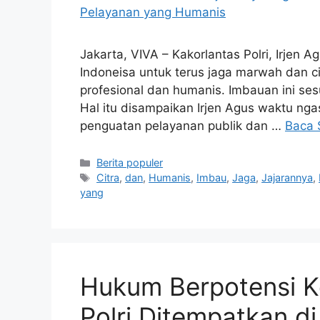
Jakarta, VIVA – Kakorlantas Polri, Irjen 
Indoneisa untuk terus jaga marwah dan ci
profesional dan humanis. Imbauan ini sesu
Hal itu disampaikan Irjen Agus waktu nga
penguatan pelayanan publik dan …
Baca 
Kategori
Berita populer
Tag
Citra
,
dan
,
Humanis
,
Imbau
,
Jaga
,
Jajarannya
,
yang
Hukum Berpotensi Ke
Polri Ditempatkan d