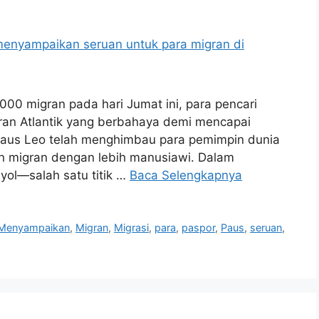
00 migran pada hari Jumat ini, para pencari
ran Atlantik yang berbahaya demi mencapai
 Paus Leo telah menghimbau para pemimpin dunia
n migran dengan lebih manusiawi. Dalam
yol—salah satu titik …
Baca Selengkapnya
Menyampaikan
,
Migran
,
Migrasi
,
para
,
paspor
,
Paus
,
seruan
,