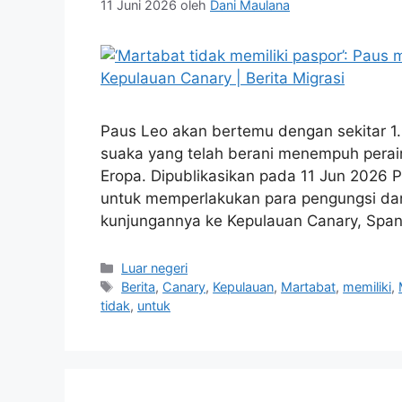
11 Juni 2026
oleh
Dani Maulana
Paus Leo akan bertemu dengan sekitar 1.0
suaka yang telah berani menempuh perai
Eropa. Dipublikasikan pada 11 Jun 2026
untuk memperlakukan para pengungsi da
kunjungannya ke Kepulauan Canary, Span
Kategori
Luar negeri
Tag
Berita
,
Canary
,
Kepulauan
,
Martabat
,
memiliki
,
tidak
,
untuk