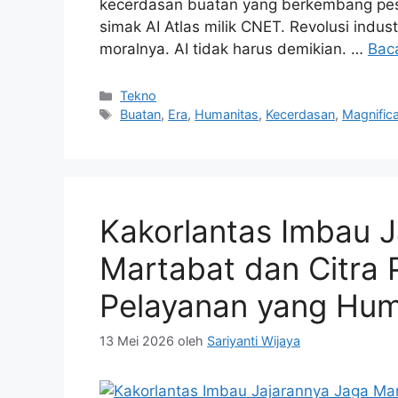
kecerdasan buatan yang berkembang pesat
simak AI Atlas milik CNET. Revolusi indu
moralnya. AI tidak harus demikian. …
Bac
Kategori
Tekno
Tag
Buatan
,
Era
,
Humanitas
,
Kecerdasan
,
Magnific
Kakorlantas Imbau J
Martabat dan Citra P
Pelayanan yang Hum
13 Mei 2026
oleh
Sariyanti Wijaya