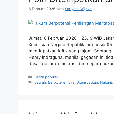
6 Februari 2026
oleh
Sariyanti Wijaya
Jumat, 6 Februari 2026 – 23.19 WIB Jak
Kepolisian Negara Republik Indonesia (Po
mendapatkan kritik yang tajam. Seorang 
Henry Indraguna, menilai gagasan ini tid
dasar-dasar demokrasi dan negara huku
Kategori
Berita populer
Tag
bawah
,
Berpotensi
,
Bila
,
Ditempatkan
,
Hukum