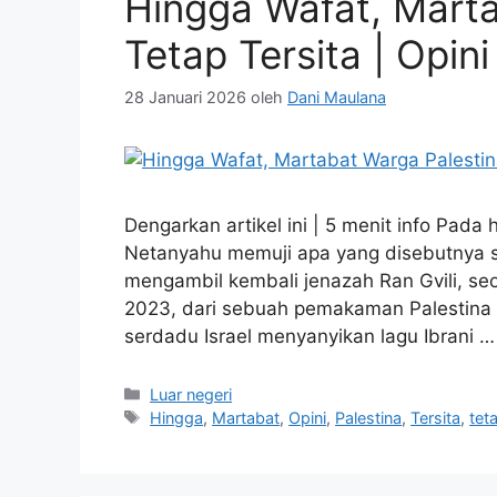
Hingga Wafat, Marta
Tetap Tersita | Opini
28 Januari 2026
oleh
Dani Maulana
Dengarkan artikel ini | 5 menit info Pada 
Netanyahu memuji apa yang disebutnya se
mengambil kembali jenazah Ran Gvili, se
2023, dari sebuah pemakaman Palestina d
serdadu Israel menyanyikan lagu Ibrani 
Kategori
Luar negeri
Tag
Hingga
,
Martabat
,
Opini
,
Palestina
,
Tersita
,
tet