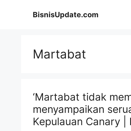
Langsung
ke
BisnisUpdate.com
isi
Martabat
‘Martabat tidak memi
menyampaikan serua
Kepulauan Canary | 