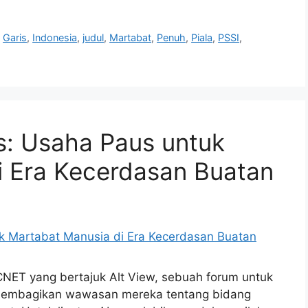
,
Garis
,
Indonesia
,
judul
,
Martabat
,
Penuh
,
Piala
,
PSSI
,
s: Usaha Paus untuk
i Era Kecerdasan Buatan
CNET yang bertajuk Alt View, sebuah forum untuk
 membagikan wawasan mereka tentang bidang