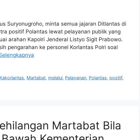
Agus Suryonugroho, minta semua jajaran Ditlantas di
tra positif Polantas lewat pelayanan publik yang
ai arahan Kapolri Jenderal Listyo Sigit Prabowo.
sih pengarahan ke personel Korlantas Polri soal
Selengkapnya
Kakorlantas
,
Martabat
,
melalui
,
Pelayanan
,
Polantas
,
positif
,
hilangan Martabat Bila
i Bawah Kementerian