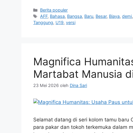
Kategori
Berita populer
Tag
AFF
,
Bahasa
,
Bangsa
,
Baru
,
Besar
,
Biaya
,
demi
Tanggung
,
U19
,
versi
Magnifica Humanita
Martabat Manusia d
23 Mei 2026
oleh
Dina Sari
Selamat datang di seri kolom tamu baru 
para pakar dan tokoh terkemuka dalam