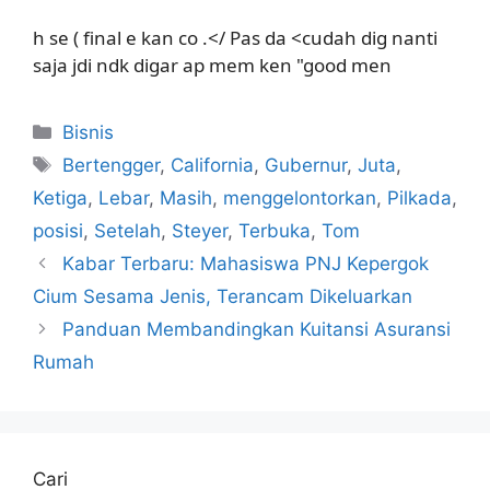
h se ( final e kan co .</ Pas da <cudah dig nanti
saja jdi ndk digar ap mem ken "good men
Kategori
Bisnis
Tag
Bertengger
,
California
,
Gubernur
,
Juta
,
Ketiga
,
Lebar
,
Masih
,
menggelontorkan
,
Pilkada
,
posisi
,
Setelah
,
Steyer
,
Terbuka
,
Tom
Kabar Terbaru: Mahasiswa PNJ Kepergok
Cium Sesama Jenis, Terancam Dikeluarkan
Panduan Membandingkan Kuitansi Asuransi
Rumah
Cari