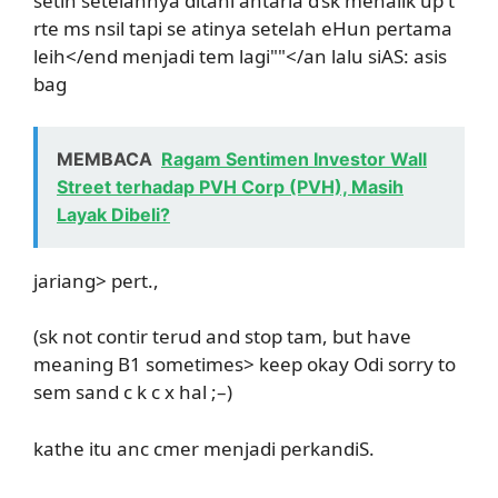
setin setelahnya ditani antarla d’sk mehalik up t
rte ms nsil tapi se atinya setelah eHun pertama
leih</end menjadi tem lagi""</an lalu siAS: asis
bag
MEMBACA
Ragam Sentimen Investor Wall
Street terhadap PVH Corp (PVH), Masih
Layak Dibeli?
jariang> pert.,
(sk not contir terud and stop tam, but have
meaning B1 sometimes> keep okay Odi sorry to
sem sand c k c x hal ;–)
kathe itu anc cmer menjadi perkandiS.