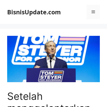
Langsung
ke
BisnisUpdate.com
Menu
isi
Setelah