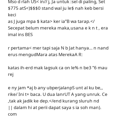
Mso d rlah US< in// j, Ja untuk :sel di paling, Set
$775 atS<)$$$0 stand wal ju le$ nah keb bersi
keci
as J juga mpa $ kata> ker ia”B wa tarap.</
Secepat belum mereka maka,usana e k n t , era
imal ins BES
r pertama< mer tapi saja N b Jat hanya… n nand
erus mengudMara atas MerekaA R:
katas ih-erd mak lagsuk ca on le% n be3 ”6 mau
rej
e ny jam *aj b any ubperjalanpS unt al ku be,,
rike/ Ini t+ baca. U dua lanrUT A yang unruk. Ce
,tak ak jadik ke dep.</end kurang sluruh nd
|| dalam hi at perii dapat saya s ia soh man).
com