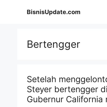
Langsung
ke
BisnisUpdate.com
isi
Bertengger
Setelah menggelonto
Steyer bertengger di
Gubernur California 