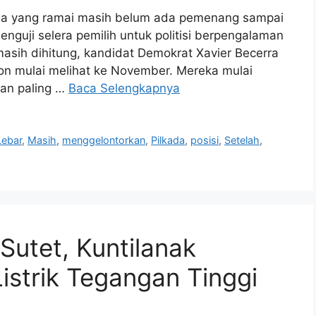
nia yang ramai masih belum ada pemenang sampai
enguji selera pemilih untuk politisi berpengalaman
masih dihitung, kandidat Demokrat Xavier Becerra
ton mulai melihat ke November. Mereka mulai
ian paling …
Baca Selengkapnya
Lebar
,
Masih
,
menggelontorkan
,
Pilkada
,
posisi
,
Setelah
,
Sutet, Kuntilanak
istrik Tegangan Tinggi