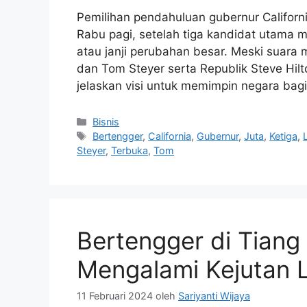
Pemilihan pendahuluan gubernur Califor
Rabu pagi, setelah tiga kandidat utama m
atau janji perubahan besar. Meski suara 
dan Tom Steyer serta Republik Steve Hil
jelaskan visi untuk memimpin negara bag
Kategori
Bisnis
Tag
Bertengger
,
California
,
Gubernur
,
Juta
,
Ketiga
,
Steyer
,
Terbuka
,
Tom
Bertengger di Tiang 
Mengalami Kejutan L
11 Februari 2024
oleh
Sariyanti Wijaya