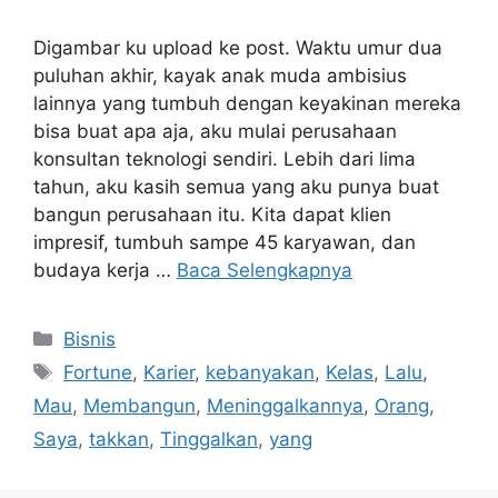
Digambar ku upload ke post. Waktu umur dua
puluhan akhir, kayak anak muda ambisius
lainnya yang tumbuh dengan keyakinan mereka
bisa buat apa aja, aku mulai perusahaan
konsultan teknologi sendiri. Lebih dari lima
tahun, aku kasih semua yang aku punya buat
bangun perusahaan itu. Kita dapat klien
impresif, tumbuh sampe 45 karyawan, dan
budaya kerja …
Baca Selengkapnya
Kategori
Bisnis
Tag
Fortune
,
Karier
,
kebanyakan
,
Kelas
,
Lalu
,
Mau
,
Membangun
,
Meninggalkannya
,
Orang
,
Saya
,
takkan
,
Tinggalkan
,
yang