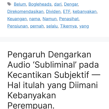
Tag
Belum
,
Bogleheads
,
dari
,
Dengar
,
Direkomendasikan
,
Dividen
,
ETF
,
kebanyakan
,
Keuangan
,
nama
,
Namun
,
Penasihat
,
Pensiunan
,
pernah
,
selalu
,
Tikernya
,
yang
Pengaruh Dengarkan
Audio ‘Subliminal’ pada
Kecantikan Subjektif —
Hal itulah yang Diimani
Kebanyakan
Perempuan.