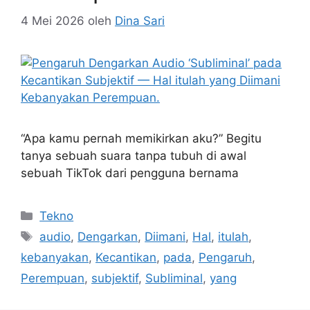
4 Mei 2026
oleh
Dina Sari
“Apa kamu pernah memikirkan aku?” Begitu
tanya sebuah suara tanpa tubuh di awal
sebuah TikTok dari pengguna bernama
Kategori
Tekno
Tag
audio
,
Dengarkan
,
Diimani
,
Hal
,
itulah
,
kebanyakan
,
Kecantikan
,
pada
,
Pengaruh
,
Perempuan
,
subjektif
,
Subliminal
,
yang