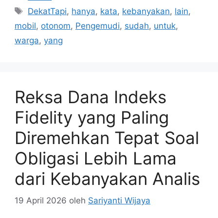
Tag
DekatTapi
,
hanya
,
kata
,
kebanyakan
,
lain
,
mobil
,
otonom
,
Pengemudi
,
sudah
,
untuk
,
warga
,
yang
Reksa Dana Indeks
Fidelity yang Paling
Diremehkan Tepat Soal
Obligasi Lebih Lama
dari Kebanyakan Analis
19 April 2026
oleh
Sariyanti Wijaya