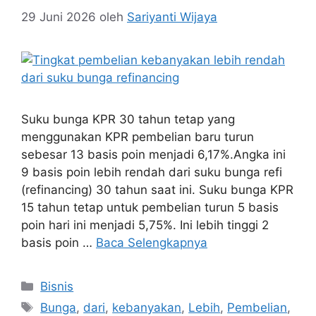
29 Juni 2026
oleh
Sariyanti Wijaya
Suku bunga KPR 30 tahun tetap yang
menggunakan KPR pembelian baru turun
sebesar 13 basis poin menjadi 6,17%.Angka ini
9 basis poin lebih rendah dari suku bunga refi
(refinancing) 30 tahun saat ini. Suku bunga KPR
15 tahun tetap untuk pembelian turun 5 basis
poin hari ini menjadi 5,75%. Ini lebih tinggi 2
basis poin …
Baca Selengkapnya
Kategori
Bisnis
Tag
Bunga
,
dari
,
kebanyakan
,
Lebih
,
Pembelian
,