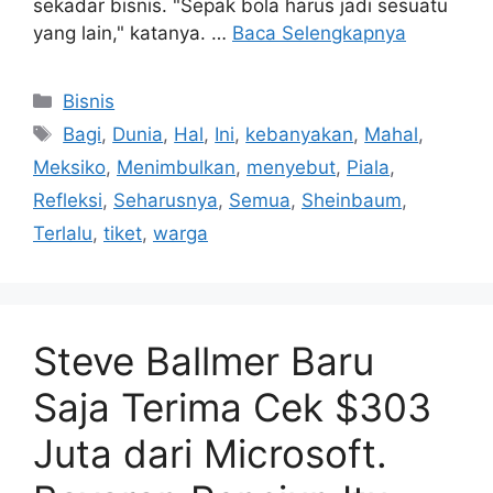
sekadar bisnis. "Sepak bola harus jadi sesuatu
yang lain," katanya. …
Baca Selengkapnya
Kategori
Bisnis
Tag
Bagi
,
Dunia
,
Hal
,
Ini
,
kebanyakan
,
Mahal
,
Meksiko
,
Menimbulkan
,
menyebut
,
Piala
,
Refleksi
,
Seharusnya
,
Semua
,
Sheinbaum
,
Terlalu
,
tiket
,
warga
Steve Ballmer Baru
Saja Terima Cek $303
Juta dari Microsoft.