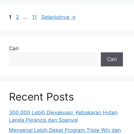
Halaman
Halaman
Halaman
1
2
…
11
Selanjutnya
→
Cari
Cari
Recent Posts
300.000 Lebih Dievakuasi, Kebakaran Hutan
Landa Perancis dan Spanyol
Mengenal Lebih Dekat Program Triple Win dan