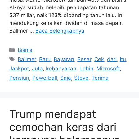
AI-nya sudah melebihi pendapatan tahunan
$37 miliar, naik 123% dibanding tahun lalu. Ini
mendukung kenaikan dividen di masa depan.
Ballmer …
Baca Selengkapnya
Kategori
Bisnis
Tag
Ballmer
,
Baru
,
Bayaran
,
Besar
,
Cek
,
dari
,
Itu
,
Jackpot
,
Juta
,
kebanyakan
,
Lebih
,
Microsoft
,
Pensiun
,
Powerball
,
Saja
,
Steve
,
Terima
Trump mendapat
cemoohan keras dari