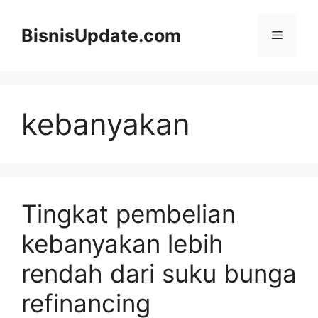
Langsung
ke
BisnisUpdate.com
Menu
isi
kebanyakan
Tingkat pembelian
kebanyakan lebih
rendah dari suku bunga
refinancing