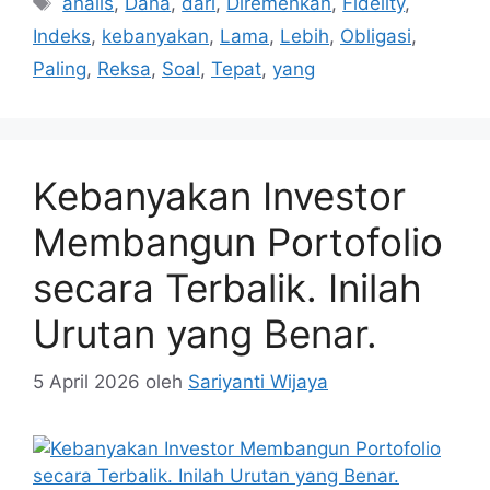
analis
,
Dana
,
dari
,
Diremehkan
,
Fidelity
,
Indeks
,
kebanyakan
,
Lama
,
Lebih
,
Obligasi
,
Paling
,
Reksa
,
Soal
,
Tepat
,
yang
Kebanyakan Investor
Membangun Portofolio
secara Terbalik. Inilah
Urutan yang Benar.
5 April 2026
oleh
Sariyanti Wijaya