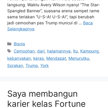
langsung. Waktu Avery Wilson nyanyi “The Star-
Spangled Banner”, suasana arena sempet rame
sama teriakan “U-S-A! U-S-A!”, tapi berubah
jadi cemoohan pas Trump muncul di …
Baca
Selengkapnya
Kategori
Bisnis
Tag
Cemoohan
,
dari
,
halamannya
,
Itu
,
Kampung
,
kebanyakan
,
keras
,
Mendapat
,
Menurutku
,
Sorakan
,
Trump
,
York
Saya membangun
karier kelas Fortune