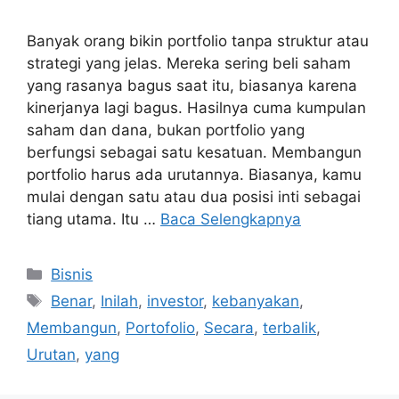
Banyak orang bikin portfolio tanpa struktur atau
strategi yang jelas. Mereka sering beli saham
yang rasanya bagus saat itu, biasanya karena
kinerjanya lagi bagus. Hasilnya cuma kumpulan
saham dan dana, bukan portfolio yang
berfungsi sebagai satu kesatuan. Membangun
portfolio harus ada urutannya. Biasanya, kamu
mulai dengan satu atau dua posisi inti sebagai
tiang utama. Itu …
Baca Selengkapnya
Kategori
Bisnis
Tag
Benar
,
Inilah
,
investor
,
kebanyakan
,
Membangun
,
Portofolio
,
Secara
,
terbalik
,
Urutan
,
yang