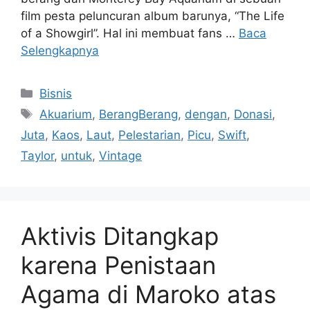
film pesta peluncuran album barunya, “The Life
of a Showgirl”. Hal ini membuat fans …
Baca
Selengkapnya
Kategori
Bisnis
Tag
Akuarium
,
BerangBerang
,
dengan
,
Donasi
,
Juta
,
Kaos
,
Laut
,
Pelestarian
,
Picu
,
Swift
,
Taylor
,
untuk
,
Vintage
Aktivis Ditangkap
karena Penistaan
Agama di Maroko atas