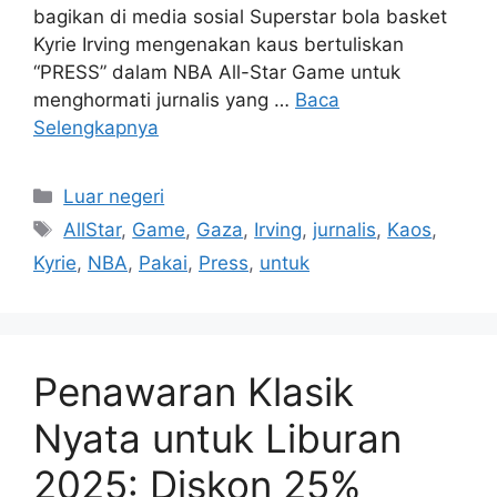
bagikan di media sosial Superstar bola basket
Kyrie Irving mengenakan kaus bertuliskan
“PRESS” dalam NBA All-Star Game untuk
menghormati jurnalis yang …
Baca
Selengkapnya
Kategori
Luar negeri
Tag
AllStar
,
Game
,
Gaza
,
Irving
,
jurnalis
,
Kaos
,
Kyrie
,
NBA
,
Pakai
,
Press
,
untuk
Penawaran Klasik
Nyata untuk Liburan
2025: Diskon 25%