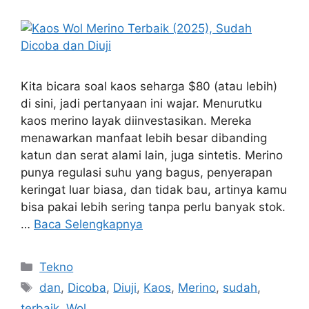
Kita bicara soal kaos seharga $80 (atau lebih)
di sini, jadi pertanyaan ini wajar. Menurutku
kaos merino layak diinvestasikan. Mereka
menawarkan manfaat lebih besar dibanding
katun dan serat alami lain, juga sintetis. Merino
punya regulasi suhu yang bagus, penyerapan
keringat luar biasa, dan tidak bau, artinya kamu
bisa pakai lebih sering tanpa perlu banyak stok.
…
Baca Selengkapnya
Kategori
Tekno
Tag
dan
,
Dicoba
,
Diuji
,
Kaos
,
Merino
,
sudah
,
terbaik
,
Wol