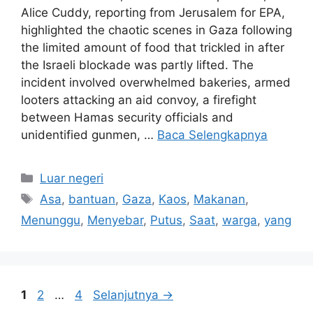
Alice Cuddy, reporting from Jerusalem for EPA,
highlighted the chaotic scenes in Gaza following
the limited amount of food that trickled in after
the Israeli blockade was partly lifted. The
incident involved overwhelmed bakeries, armed
looters attacking an aid convoy, a firefight
between Hamas security officials and
unidentified gunmen, …
Baca Selengkapnya
Kategori
Luar negeri
Tag
Asa
,
bantuan
,
Gaza
,
Kaos
,
Makanan
,
Menunggu
,
Menyebar
,
Putus
,
Saat
,
warga
,
yang
Halaman
Halaman
Halaman
1
2
…
4
Selanjutnya
→