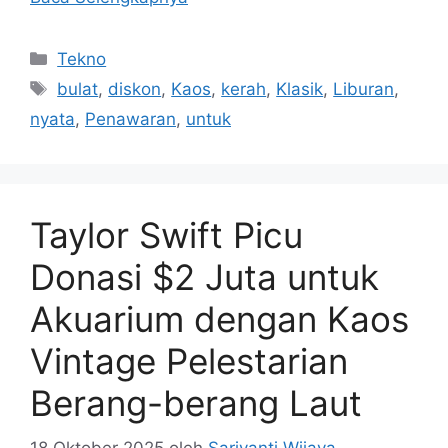
Kategori
Tekno
Tag
bulat
,
diskon
,
Kaos
,
kerah
,
Klasik
,
Liburan
,
nyata
,
Penawaran
,
untuk
Taylor Swift Picu
Donasi $2 Juta untuk
Akuarium dengan Kaos
Vintage Pelestarian
Berang-berang Laut
18 Oktober 2025
oleh
Sariyanti Wijaya