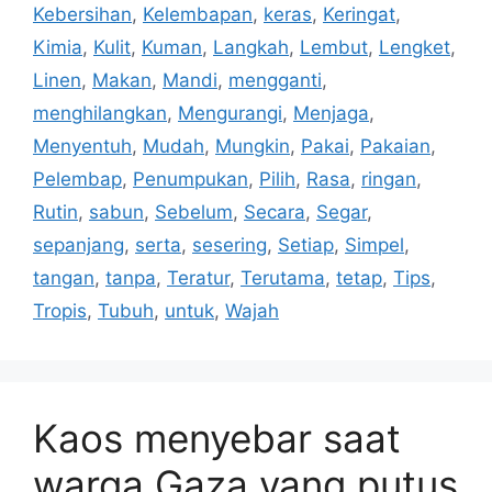
Kebersihan
,
Kelembapan
,
keras
,
Keringat
,
Kimia
,
Kulit
,
Kuman
,
Langkah
,
Lembut
,
Lengket
,
Linen
,
Makan
,
Mandi
,
mengganti
,
menghilangkan
,
Mengurangi
,
Menjaga
,
Menyentuh
,
Mudah
,
Mungkin
,
Pakai
,
Pakaian
,
Pelembap
,
Penumpukan
,
Pilih
,
Rasa
,
ringan
,
Rutin
,
sabun
,
Sebelum
,
Secara
,
Segar
,
sepanjang
,
serta
,
sesering
,
Setiap
,
Simpel
,
tangan
,
tanpa
,
Teratur
,
Terutama
,
tetap
,
Tips
,
Tropis
,
Tubuh
,
untuk
,
Wajah
Kaos menyebar saat
warga Gaza yang putus