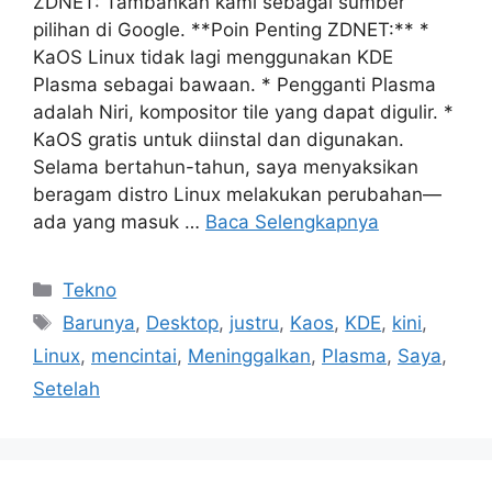
ZDNET: Tambahkan kami sebagai sumber
pilihan di Google. **Poin Penting ZDNET:** *
KaOS Linux tidak lagi menggunakan KDE
Plasma sebagai bawaan. * Pengganti Plasma
adalah Niri, kompositor tile yang dapat digulir. *
KaOS gratis untuk diinstal dan digunakan.
Selama bertahun-tahun, saya menyaksikan
beragam distro Linux melakukan perubahan—
ada yang masuk …
Baca Selengkapnya
Kategori
Tekno
Tag
Barunya
,
Desktop
,
justru
,
Kaos
,
KDE
,
kini
,
Linux
,
mencintai
,
Meninggalkan
,
Plasma
,
Saya
,
Setelah