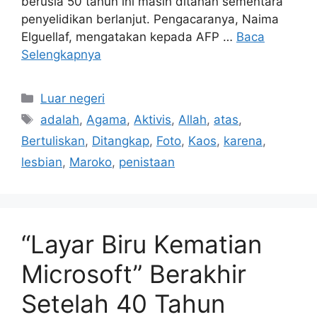
berusia 50 tahun ini masih ditahan sementara
penyelidikan berlanjut. Pengacaranya, Naima
Elguellaf, mengatakan kepada AFP …
Baca
Selengkapnya
Kategori
Luar negeri
Tag
adalah
,
Agama
,
Aktivis
,
Allah
,
atas
,
Bertuliskan
,
Ditangkap
,
Foto
,
Kaos
,
karena
,
lesbian
,
Maroko
,
penistaan
“Layar Biru Kematian
Microsoft” Berakhir
Setelah 40 Tahun