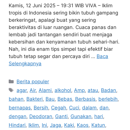
Kamis, 12 Juni 2025 – 19:31 WIB VIVA – Iklim
tropis di Indonesia sering bikin tubuh gampang
berkeringat, apalagi buat yang sering
beraktivitas di luar ruangan. Cuaca panas dan
lembab jadi tantangan sendiri buat menjaga
kebersihan dan kenyamanan tubuh sehari-hari.
Nah, ini dia enam tips simpel tapi efektif biar
tubuh tetap segar dan percaya diri …
Baca
Selengkapnya
Kategori
Berita populer
Tag
agar
,
Air
,
Alami
,
alkohol
,
Amp
,
atau
,
Badan
,
bahan
,
Bakteri
,
Bau
,
Bebas
,
Berbasis
,
berlebih
,
bernapas
,
Bersih
,
Cegah
,
Cuci
,
dalam
,
dan
,
dengan
,
Deodoran
,
Ganti
,
Gunakan
,
hari
,
Hindari
,
Iklim
,
Ini
,
Jaga
,
Kaki
,
Kaos
,
Katun
,