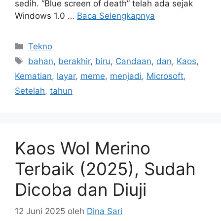
sedih. “Blue screen of death” telah ada sejak
Windows 1.0 …
Baca Selengkapnya
Kategori
Tekno
Tag
bahan
,
berakhir
,
biru
,
Candaan
,
dan
,
Kaos
,
Kematian
,
layar
,
meme
,
menjadi
,
Microsoft
,
Setelah
,
tahun
Kaos Wol Merino
Terbaik (2025), Sudah
Dicoba dan Diuji
12 Juni 2025
oleh
Dina Sari