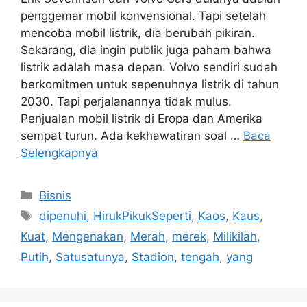
penggemar mobil konvensional. Tapi setelah
mencoba mobil listrik, dia berubah pikiran.
Sekarang, dia ingin publik juga paham bahwa
listrik adalah masa depan. Volvo sendiri sudah
berkomitmen untuk sepenuhnya listrik di tahun
2030. Tapi perjalanannya tidak mulus.
Penjualan mobil listrik di Eropa dan Amerika
sempat turun. Ada kekhawatiran soal …
Baca
Selengkapnya
Kategori
Bisnis
Tag
dipenuhi
,
HirukPikukSeperti
,
Kaos
,
Kaus
,
Kuat
,
Mengenakan
,
Merah
,
merek
,
Milikilah
,
Putih
,
Satusatunya
,
Stadion
,
tengah
,
yang