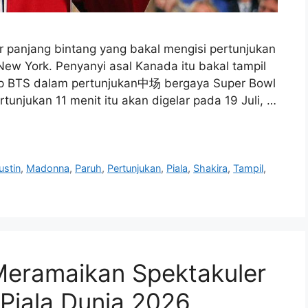
r panjang bintang yang bakal mengisi pertunjukan
New York. Penyanyi asal Kanada itu bakal tampil
op BTS dalam pertunjukan中场 bergaya Super Bowl
rtunjukan 11 menit itu akan digelar pada 19 Juli, …
ustin
,
Madonna
,
Paruh
,
Pertunjukan
,
Piala
,
Shakira
,
Tampil
,
Meramaikan Spektakuler
 Piala Dunia 2026