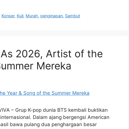
,
Konser
,
Kuil
,
Murah
,
penginapan
,
Sambut
s 2026, Artist of the
 Summer Mereka
VIVA – Grup K-pop dunia BTS kembali buktikan
 internasional. Dalam ajang bergengsi American
asil bawa pulang dua penghargaan besar