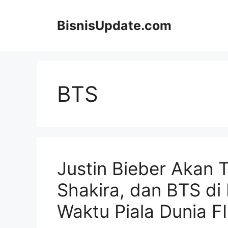
Langsung
ke
BisnisUpdate.com
isi
BTS
Justin Bieber Akan 
Shakira, dan BTS di
Waktu Piala Dunia F