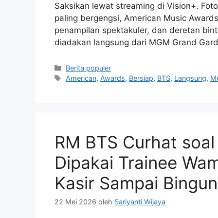
Saksikan lewat streaming di Vision+. Fo
paling bergengsi, American Music Awards
penampilan spektakuler, dan deretan bint
diadakan langsung dari MGM Grand Gar
Kategori
Berita populer
Tag
American
,
Awards
,
Bersiap
,
BTS
,
Langsung
,
Me
RM BTS Curhat soal 
Dipakai Trainee Wami
Kasir Sampai Bingu
22 Mei 2026
oleh
Sariyanti Wijaya