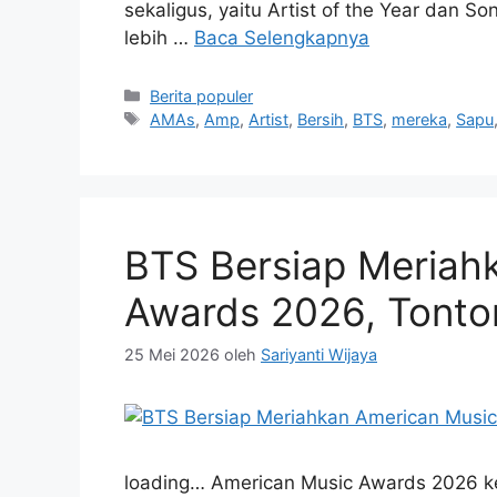
sekaligus, yaitu Artist of the Year dan 
lebih …
Baca Selengkapnya
Kategori
Berita populer
Tag
AMAs
,
Amp
,
Artist
,
Bersih
,
BTS
,
mereka
,
Sapu
BTS Bersiap Meriah
Awards 2026, Tonto
25 Mei 2026
oleh
Sariyanti Wijaya
loading… American Music Awards 2026 ke