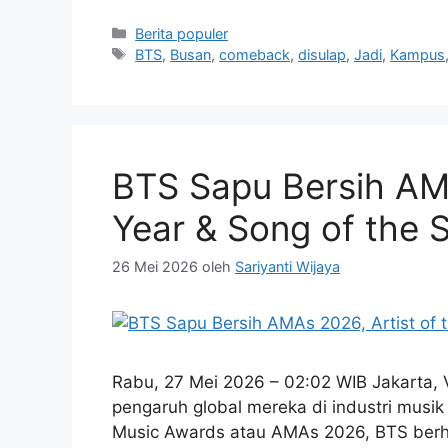
Kategori
Berita populer
Tag
BTS
,
Busan
,
comeback
,
disulap
,
Jadi
,
Kampus
BTS Sapu Bersih AMA
Year & Song of the
26 Mei 2026
oleh
Sariyanti Wijaya
Rabu, 27 Mei 2026 – 02:02 WIB Jakarta, 
pengaruh global mereka di industri musik
Music Awards atau AMAs 2026, BTS berh