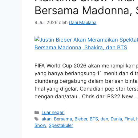
Bersama Madonna, S
9 Juli 2026
oleh
Dani Maulana
FIFA World Cup 2026 akan menampilkan p
yang hanya berlangsung 11 menit dan dit
diundang bergabung dalam barisan binta
final yang digelar. Canadian pop star t
dengan dan/atau . Chris dari PS22 New 
Kategori
Luar negeri
Tag
akan
,
Bersama
,
Bieber
,
BTS
,
dan
,
Dunia
,
Final
,
Show
,
Spektakuler