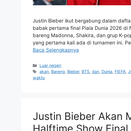
Justin Bieber ikut bergabung dalam dafta
babak pertama final Piala Dunia 2026 di 
bareng Madonna, Shakira, dan grup K-p
yang pertama kali ada di turnamen ini. Pe
Baca Selengkapnya
Kategori
Luar negeri
Tag
akan
,
Bareng
,
Bieber
,
BTS
,
dan
,
Dunia
,
FIEFA
,
J
waktu
Justin Bieber Akan 
Halftime Show Final