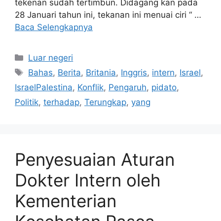
tekenan sudah tertimbun. Didagang kan pada
28 Januari tahun ini, tekanan ini menuai ciri “ …
Baca Selengkapnya
Kategori
Luar negeri
Tag
Bahas
,
Berita
,
Britania
,
Inggris
,
intern
,
Israel
,
IsraelPalestina
,
Konflik
,
Pengaruh
,
pidato
,
Politik
,
terhadap
,
Terungkap
,
yang
Penyesuaian Aturan
Dokter Intern oleh
Kementerian