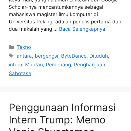
Scholar-nya mencantumkannya sebagai
mahasiswa magister ilmu komputer di
Universitas Peking, adalah penulis pertama dari
dua makalah yang …
Baca Selengkapnya
Kategori
Tekno
Tag
antara
,
bergengsi
,
ByteDance
,
Dituduh
,
intern
,
Mantan
,
Pemenang
,
Penghargaan
,
Sabotase
Penggunaan Informasi
Intern Trump: Memo