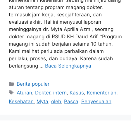
aturan tentang program magang dokter,
termasuk jam kerja, kesejahteraan, dan
evaluasi akhir. Hal ini menyusul laporan
meninggalnya dr. Myta Aprilia Azmi, seorang
dokter magang di RSUD KH Daud Arif. “Program
magang ini sudah berjalan selama 10 tahun.
Kami melihat perlu ada perbaikan dalam
perilaku, proses, dan budaya. Karena sudah
berlangsung …
Baca Selengkapnya
Kategori
Berita populer
Tag
Aturan
,
Dokter
,
intern
,
Kasus
,
Kementerian
,
Kesehatan
,
Myta
,
oleh
,
Pasca
,
Penyesuaian