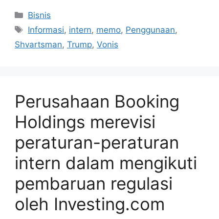
Kategori
Bisnis
Tag
Informasi
,
intern
,
memo
,
Penggunaan
,
Shvartsman
,
Trump
,
Vonis
Perusahaan Booking
Holdings merevisi
peraturan-peraturan
intern dalam mengikuti
pembaruan regulasi
oleh Investing.com