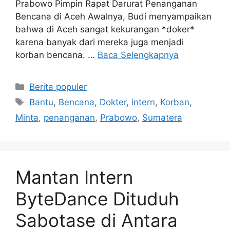
Prabowo Pimpin Rapat Darurat Penanganan
Bencana di Aceh Awalnya, Budi menyampaikan
bahwa di Aceh sangat kekurangan *doker*
karena banyak dari mereka juga menjadi
korban bencana. …
Baca Selengkapnya
Kategori
Berita populer
Tag
Bantu
,
Bencana
,
Dokter
,
intern
,
Korban
,
Minta
,
penanganan
,
Prabowo
,
Sumatera
Mantan Intern
ByteDance Dituduh
Sabotase di Antara