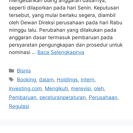
mengesahkan ulang anggaran dasarnya,
seperti dilaporkan pada hari Senin. Keputusan
tersebut, yang mulai berlaku segera, diambil
oleh Dewan Direksi perusahaan pada hari Rabu
minggu lalu. Perubahan yang dilakukan pada
anggaran dasar termasuk pembaruan pada
persyaratan pengungkapan dan prosedur untuk
nominasi …
Baca Selengkapnya
Kategori
Bisnis
Tag
Booking
,
dalam
,
Holdings
,
intern
,
Investing.com
,
Mengikuti
,
merevisi
,
oleh
,
Pembaruan
,
peraturanperaturan
,
Perusahaan
,
Regulasi