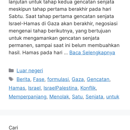
lanjutan untuk tahap kedua gencatan senjata
meskipun tahap pertama berakhir pada hari
Sabtu. Saat tahap pertama gencatan senjata
Israel-Hamas di Gaza akan berakhir, negosiasi
mengenai tahap berikutnya, yang bertujuan
untuk mengamankan gencatan senjata
permanen, sampai saat ini belum membuahkan
hasil. Hamas pada hari …
Baca Selengkapnya
Kategori
Luar negeri
Tag
Berita
,
Fase
,
formulasi
,
Gaza
,
Gencatan
,
Hamas
,
Israel
,
IsraelPalestina
,
Konflik
,
Memperpanjang
,
Menolak
,
Satu
,
Senjata
,
untuk
Cari