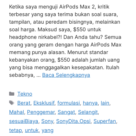
Ketika saya menguji AirPods Max 2, kritik
terbesar yang saya terima bukan soal suara,
tampilan, atau peredam bisingnya, melainkan
soal harga. Maksud saya, $550 untuk
headphone nirkabel?! Dan Anda tahu? Semua
orang yang geram dengan harga AirPods Max
memang punya alasan. Menurut standar
kebanyakan orang, $550 adalah jumlah uang
yang bisa menggagalkan kesepakatan. Itulah
sebabnya, …
Baca Selengkapnya
Kategori
Tekno
Tag
Berat
,
Eksklusif
,
formulasi
,
hanya
,
lain
,
Mahal
,
Penggemar
,
Sangat
,
Selangit
,
sesuaiBiaya
,
Sony
,
SonyDita.Opsi
,
Superfan
,
tetap
,
untuk
,
yang