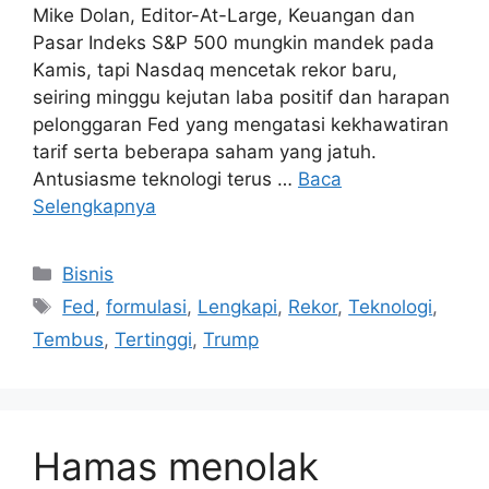
Mike Dolan, Editor-At-Large, Keuangan dan
Pasar Indeks S&P 500 mungkin mandek pada
Kamis, tapi Nasdaq mencetak rekor baru,
seiring minggu kejutan laba positif dan harapan
pelonggaran Fed yang mengatasi kekhawatiran
tarif serta beberapa saham yang jatuh.
Antusiasme teknologi terus …
Baca
Selengkapnya
Kategori
Bisnis
Tag
Fed
,
formulasi
,
Lengkapi
,
Rekor
,
Teknologi
,
Tembus
,
Tertinggi
,
Trump
Hamas menolak