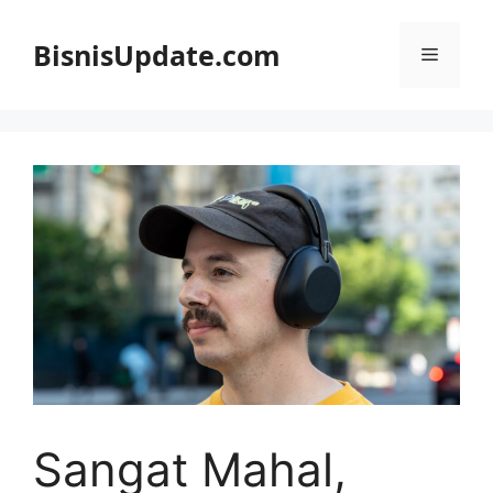
Langsung
ke
BisnisUpdate.com
Menu
isi
Sangat Mahal,