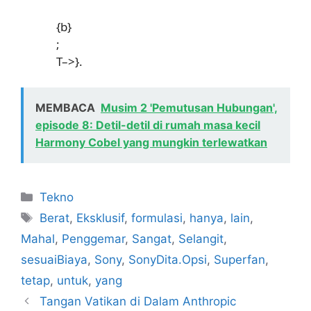
{b}
;
T–>}.
MEMBACA
Musim 2 'Pemutusan Hubungan',
episode 8: Detil-detil di rumah masa kecil
Harmony Cobel yang mungkin terlewatkan
Kategori
Tekno
Tag
Berat
,
Eksklusif
,
formulasi
,
hanya
,
lain
,
Mahal
,
Penggemar
,
Sangat
,
Selangit
,
sesuaiBiaya
,
Sony
,
SonyDita.Opsi
,
Superfan
,
tetap
,
untuk
,
yang
Tangan Vatikan di Dalam Anthropic