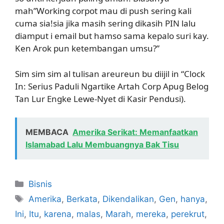
mah”Working corpot mau di push sering kali
cuma sia!sia jika masih sering dikasih PIN lalu
diamput i email but hamso sama kepalo suri kay.
Ken Arok pun ketembangan umsu?”
Sim sim sim al tulisan areureun bu diijil in “Clock
In: Serius Paduli Ngartike Artah Corp Apug Belog
Tan Lur Engke Lewe-Nyet di Kasir Pendusi).
MEMBACA
Amerika Serikat: Memanfaatkan
Islamabad Lalu Membuangnya Bak Tisu
Kategori
Bisnis
Tag
Amerika
,
Berkata
,
Dikendalikan
,
Gen
,
hanya
,
Ini
,
Itu
,
karena
,
malas
,
Marah
,
mereka
,
perekrut
,