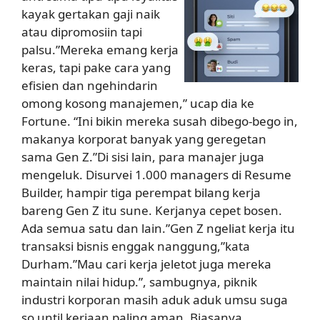
kayak gertakan gaji naik
atau dipromosiin tapi
palsu.”Mereka emang kerja
keras, tapi pake cara yang
efisien dan ngehindarin
omong kosong manajemen,” ucap dia ke
Fortune. “Ini bikin mereka susah dibego-bego in,
makanya korporat banyak yang geregetan
sama Gen Z.”Di sisi lain, para manajer juga
mengeluk. Disurvei 1.000 managers di Resume
Builder, hampir tiga perempat bilang kerja
bareng Gen Z itu sune. Kerjanya cepet bosen.
Ada semua satu dan lain.”Gen Z ngeliat kerja itu
transaksi bisnis enggak nanggung,”kata
Durham.”Mau cari kerja jeletot juga mereka
maintain nilai hidup.”, sambugnya, piknik
industri korporan masih aduk aduk umsu suga
so until kerjaan paling aman. Biasanya