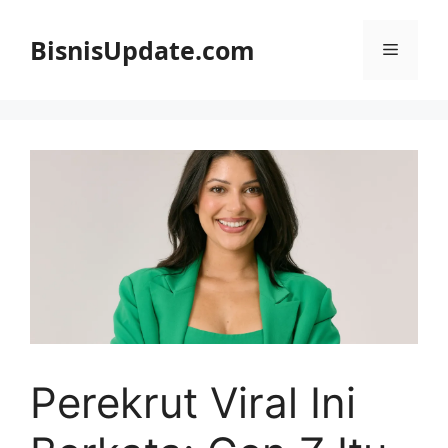
Langsung
ke
BisnisUpdate.com
Menu
isi
Perekrut Viral Ini