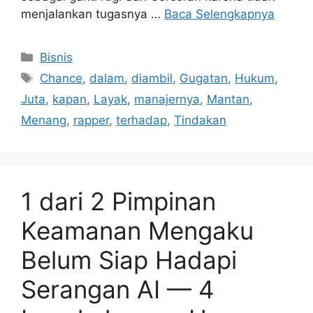
menjalankan tugasnya …
Baca Selengkapnya
Kategori
Bisnis
Tag
Chance
,
dalam
,
diambil
,
Gugatan
,
Hukum
,
Juta
,
kapan
,
Layak
,
manajernya
,
Mantan
,
Menang
,
rapper
,
terhadap
,
Tindakan
1 dari 2 Pimpinan
Keamanan Mengaku
Belum Siap Hadapi
Serangan AI — 4