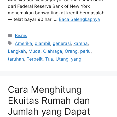
dari Federal Reserve Bank of New York
menemukan bahwa tingkat kredit bermasalah
— telat bayar 90 hari …
Baca Selengkapnya
Kategori
Bisnis
Tag
Amerika
,
diambil
,
generasi
,
karena
,
Langkah
,
Muda
,
Olahraga
,
Orang
,
perlu
,
taruhan
,
Terbelit
,
Tua
,
Utang
,
yang
Cara Menghitung
Ekuitas Rumah dan
Jumlah yang Dapat