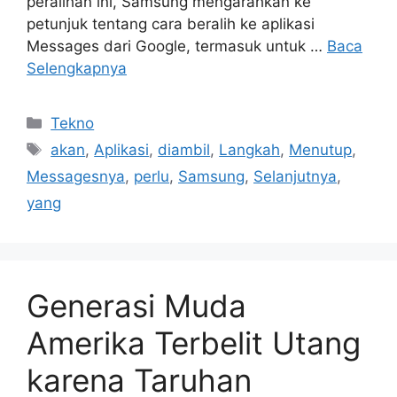
peralihan ini, Samsung mengarahkan ke
petunjuk tentang cara beralih ke aplikasi
Messages dari Google, termasuk untuk …
Baca
Selengkapnya
Kategori
Tekno
Tag
akan
,
Aplikasi
,
diambil
,
Langkah
,
Menutup
,
Messagesnya
,
perlu
,
Samsung
,
Selanjutnya
,
yang
Generasi Muda
Amerika Terbelit Utang
karena Taruhan