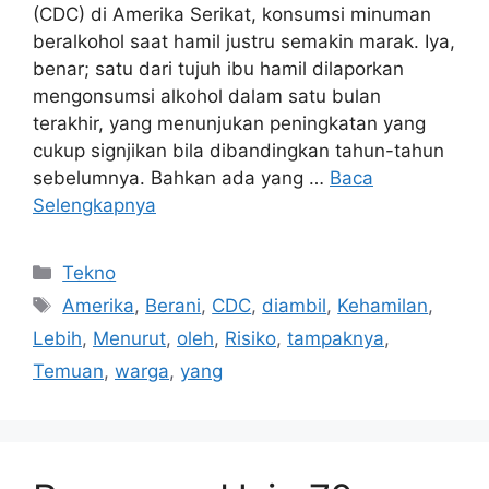
(CDC) di Amerika Serikat, konsumsi minuman
beralkohol saat hamil justru semakin marak. Iya,
benar; satu dari tujuh ibu hamil dilaporkan
mengonsumsi alkohol dalam satu bulan
terakhir, yang menunjukan peningkatan yang
cukup signjikan bila dibandingkan tahun-tahun
sebelumnya. Bahkan ada yang …
Baca
Selengkapnya
Kategori
Tekno
Tag
Amerika
,
Berani
,
CDC
,
diambil
,
Kehamilan
,
Lebih
,
Menurut
,
oleh
,
Risiko
,
tampaknya
,
Temuan
,
warga
,
yang