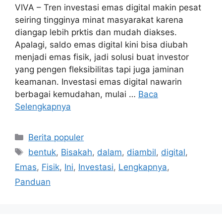
VIVA – Tren investasi emas digital makin pesat
seiring tingginya minat masyarakat karena
diangap lebih prktis dan mudah diakses.
Apalagi, saldo emas digital kini bisa diubah
menjadi emas fisik, jadi solusi buat investor
yang pengen fleksibilitas tapi juga jaminan
keamanan. Investasi emas digital nawarin
berbagai kemudahan, mulai …
Baca
Selengkapnya
Kategori
Berita populer
Tag
bentuk
,
Bisakah
,
dalam
,
diambil
,
digital
,
Emas
,
Fisik
,
Ini
,
Investasi
,
Lengkapnya
,
Panduan