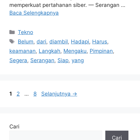
memperkuat pertahanan siber. — Serangan …
Baca Selengkapnya
Kategori
Tekno
Tag
Belum
,
dari
,
diambil
,
Hadapi
,
Harus
,
keamanan
,
Langkah
,
Mengaku
,
Pimpinan
,
Segera
,
Serangan
,
Siap
,
yang
Halaman
Halaman
Halaman
1
2
…
8
Selanjutnya
→
Cari
Cari