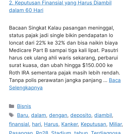
Bacaan Singkat Kalau pasangan meninggal,
status pajak jadi single bikin pendapatan lo
loncat dari 22% ke 32% dan bisa naikin biaya
Medicare Part B sampai tiga kali lipat. Pasutri
harus cek ulang ahli waris sekarang, perbarui
surat kuasa, dan ubah hingga $150.000 ke
Roth IRA sementara pajak masih lebih rendah.
Tanpa polis perawatan jangka panjang …
Baca
Selengkapnya
Kategori
Bisnis
Tag
Baru
,
dalam
,
dengan
,
deposito
,
diambil
,
finansial
,
hari
,
Harus
,
Kanker
,
Keputusan
,
Miliar
,
Pasangan
,
Rp28
,
Stadium
,
tahun
,
Terdiagnosa
,