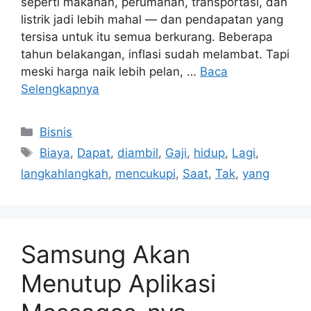
seperti makanan, perumahan, transportasi, dan
listrik jadi lebih mahal — dan pendapatan yang
tersisa untuk itu semua berkurang. Beberapa
tahun belakangan, inflasi sudah melambat. Tapi
meski harga naik lebih pelan, …
Baca
Selengkapnya
Kategori
Bisnis
Tag
Biaya
,
Dapat
,
diambil
,
Gaji
,
hidup
,
Lagi
,
langkahlangkah
,
mencukupi
,
Saat
,
Tak
,
yang
Samsung Akan
Menutup Aplikasi