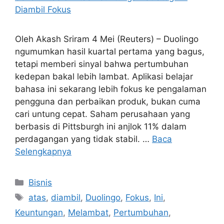
Oleh Akash Sriram 4 Mei (Reuters) – Duolingo
ngumumkan hasil kuartal pertama yang bagus,
tetapi memberi sinyal bahwa pertumbuhan
kedepan bakal lebih lambat. Aplikasi belajar
bahasa ini sekarang lebih fokus ke pengalaman
pengguna dan perbaikan produk, bukan cuma
cari untung cepat. Saham perusahaan yang
berbasis di Pittsburgh ini anjlok 11% dalam
perdagangan yang tidak stabil. …
Baca
Selengkapnya
Kategori
Bisnis
Tag
atas
,
diambil
,
Duolingo
,
Fokus
,
Ini
,
Keuntungan
,
Melambat
,
Pertumbuhan
,