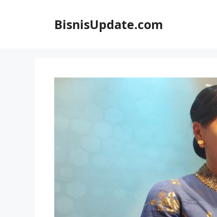
Langsung
ke
BisnisUpdate.com
isi