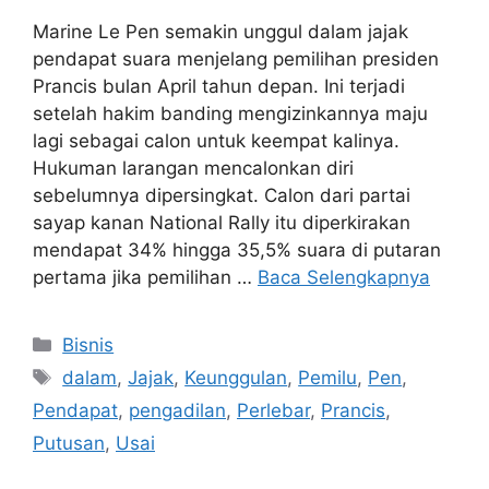
Marine Le Pen semakin unggul dalam jajak
pendapat suara menjelang pemilihan presiden
Prancis bulan April tahun depan. Ini terjadi
setelah hakim banding mengizinkannya maju
lagi sebagai calon untuk keempat kalinya.
Hukuman larangan mencalonkan diri
sebelumnya dipersingkat. Calon dari partai
sayap kanan National Rally itu diperkirakan
mendapat 34% hingga 35,5% suara di putaran
pertama jika pemilihan …
Baca Selengkapnya
Kategori
Bisnis
Tag
dalam
,
Jajak
,
Keunggulan
,
Pemilu
,
Pen
,
Pendapat
,
pengadilan
,
Perlebar
,
Prancis
,
Putusan
,
Usai