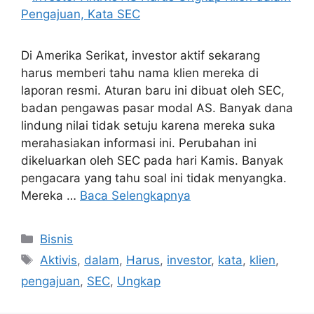
Di Amerika Serikat, investor aktif sekarang
harus memberi tahu nama klien mereka di
laporan resmi. Aturan baru ini dibuat oleh SEC,
badan pengawas pasar modal AS. Banyak dana
lindung nilai tidak setuju karena mereka suka
merahasiakan informasi ini. Perubahan ini
dikeluarkan oleh SEC pada hari Kamis. Banyak
pengacara yang tahu soal ini tidak menyangka.
Mereka …
Baca Selengkapnya
Kategori
Bisnis
Tag
Aktivis
,
dalam
,
Harus
,
investor
,
kata
,
klien
,
pengajuan
,
SEC
,
Ungkap