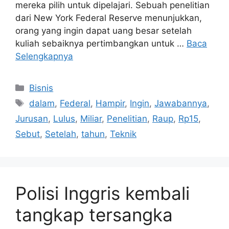
mereka pilih untuk dipelajari. Sebuah penelitian
dari New York Federal Reserve menunjukkan,
orang yang ingin dapat uang besar setelah
kuliah sebaiknya pertimbangkan untuk …
Baca
Selengkapnya
Kategori
Bisnis
Tag
dalam
,
Federal
,
Hampir
,
Ingin
,
Jawabannya
,
Jurusan
,
Lulus
,
Miliar
,
Penelitian
,
Raup
,
Rp15
,
Sebut
,
Setelah
,
tahun
,
Teknik
Polisi Inggris kembali
tangkap tersangka