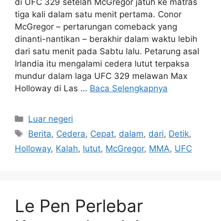
di UFC 329 setelah McGregor jatuh ke matras
tiga kali dalam satu menit pertama. Conor
McGregor – pertarungan comeback yang
dinanti-nantikan – berakhir dalam waktu lebih
dari satu menit pada Sabtu lalu. Petarung asal
Irlandia itu mengalami cedera lutut terpaksa
mundur dalam laga UFC 329 melawan Max
Holloway di Las …
Baca Selengkapnya
Kategori
Luar negeri
Tag
Berita
,
Cedera
,
Cepat
,
dalam
,
dari
,
Detik
,
Holloway
,
Kalah
,
lutut
,
McGregor
,
MMA
,
UFC
Le Pen Perlebar