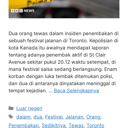
Dua orang tewas dalam insiden penembakan di
sebuah festival jalanan di Toronto. Kepolisian di
kota Kanada itu awalnya mendapat laporan
tentang adanya penembak aktif di St Clair
Avenue sekitar pukul 20.12 waktu setempat, di
mana festival salsa sedang berlangsung. Enam
korban dengan luka tembak ditemukan polisi,
dan dua di antaranya dinyatakan meninggal di
tempat kejadian. …
Baca Selengkapnya
Kategori
Luar negeri
Tag
dalam
,
dua
,
Festival
,
Jalanan
,
Orang
,
Penembakan
,
Sedikitnya
,
Tewas
,
Toronto