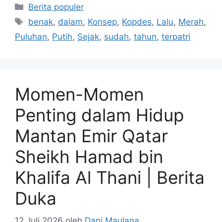
Kategori
Berita populer
Tag
benak
,
dalam
,
Konsep
,
Kopdes
,
Lalu
,
Merah
,
Puluhan
,
Putih
,
Sejak
,
sudah
,
tahun
,
terpatri
Momen-Momen
Penting dalam Hidup
Mantan Emir Qatar
Sheikh Hamad bin
Khalifa Al Thani | Berita
Duka
12 Juli 2026
oleh
Dani Maulana