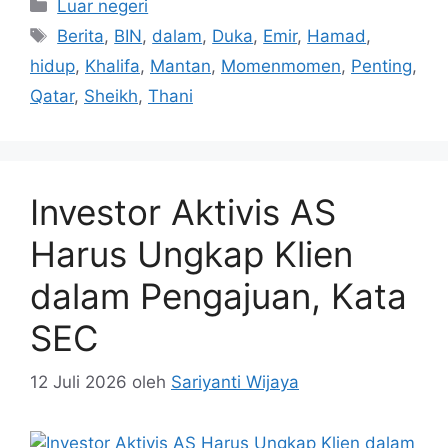
Kategori
Luar negeri
Tag
Berita
,
BIN
,
dalam
,
Duka
,
Emir
,
Hamad
,
hidup
,
Khalifa
,
Mantan
,
Momenmomen
,
Penting
,
Qatar
,
Sheikh
,
Thani
Investor Aktivis AS
Harus Ungkap Klien
dalam Pengajuan, Kata
SEC
12 Juli 2026
oleh
Sariyanti Wijaya