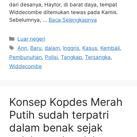
dari desanya, Haytor, di barat daya, tempat
Widdecombe ditemukan tewas pada Kamis.
Sebelumnya, …
Baca Selengkapnya
Kategori
Luar negeri
Tag
Ann
,
Baru
,
dalam
,
Inggris
,
Kasus
,
Kembali
,
Pembunuhan
,
Polisi
,
Tangkap
,
Tersangka
,
Widdecombe
Konsep Kopdes Merah
Putih sudah terpatri
dalam benak sejak