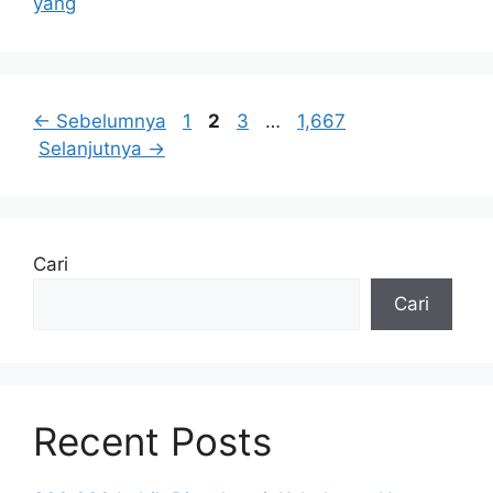
yang
Halaman
Halaman
Halaman
Halaman
←
Sebelumnya
1
2
3
…
1,667
Selanjutnya
→
Cari
Cari
Recent Posts