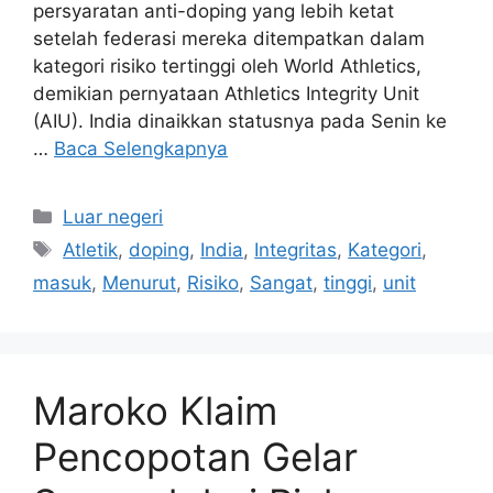
persyaratan anti-doping yang lebih ketat
setelah federasi mereka ditempatkan dalam
kategori risiko tertinggi oleh World Athletics,
demikian pernyataan Athletics Integrity Unit
(AIU). India dinaikkan statusnya pada Senin ke
…
Baca Selengkapnya
Kategori
Luar negeri
Tag
Atletik
,
doping
,
India
,
Integritas
,
Kategori
,
masuk
,
Menurut
,
Risiko
,
Sangat
,
tinggi
,
unit
Maroko Klaim
Pencopotan Gelar