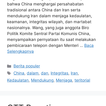
bahwa China menghargai persahabatan
tradisional antara China dan Iran serta
mendukung Iran dalam menjaga kedaulatan,
keamanan, integritas wilayah, dan martabat
nasionalnya. Wang, yang juga anggota Biro
Politik Komite Sentral Partai Komunis China,
menyampaikan pernyataan itu saat melakukan
pembicaraan telepon dengan Menteri …
Baca
Selengkapnya
Kategori
Berita populer
Tag
China
,
dalam
,
dan
,
Integritas
,
Iran
,
Kedaulatan
,
Mendukung
,
Menjaga
,
teritorial