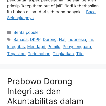
prinsip “keep them out of jail”. “Jadi keberhasilan
itu bukan dilihat dari seberapa banyak …
Baca
Selengkapnya
Kategori
Berita populer
Tag
Bahasa
,
DKPP
,
Dorong
,
Hal
,
Indonesia
,
Ini
,
Integritas
,
Mendagri
,
Pemilu
,
Penyelenggara
,
Tegaskan
,
Terjemahan
,
Tingkatkan
,
Tito
Prabowo Dorong
Integritas dan
Akuntabilitas dalam