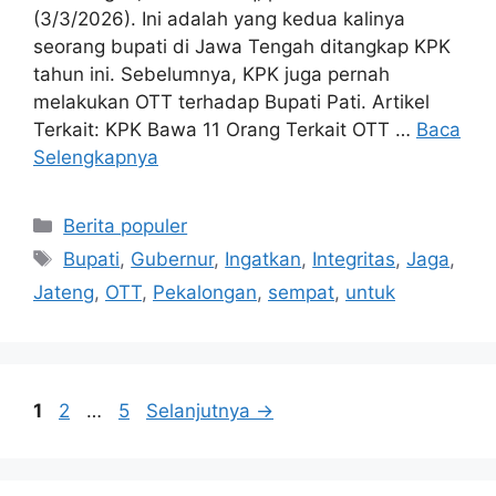
(3/3/2026). Ini adalah yang kedua kalinya
seorang bupati di Jawa Tengah ditangkap KPK
tahun ini. Sebelumnya, KPK juga pernah
melakukan OTT terhadap Bupati Pati. Artikel
Terkait: KPK Bawa 11 Orang Terkait OTT …
Baca
Selengkapnya
Kategori
Berita populer
Tag
Bupati
,
Gubernur
,
Ingatkan
,
Integritas
,
Jaga
,
Jateng
,
OTT
,
Pekalongan
,
sempat
,
untuk
Halaman
Halaman
Halaman
1
2
…
5
Selanjutnya
→