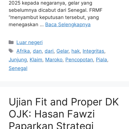
2025 kepada negaranya, gelar yang
sebelumnya dicabut dari Senegal. FRMF
“menyambut keputusan tersebut, yang
menegaskan …
Baca Selengkapnya
Kategori
Luar negeri
Tag
Afrika
,
dan
,
dari
,
Gelar
,
hak
,
Integritas
,
Junjung
,
Klaim
,
Maroko
,
Pencopotan
,
Piala
,
Senegal
Ujian Fit and Proper DK
OJK: Hasan Fawzi
Paparkan Strategi