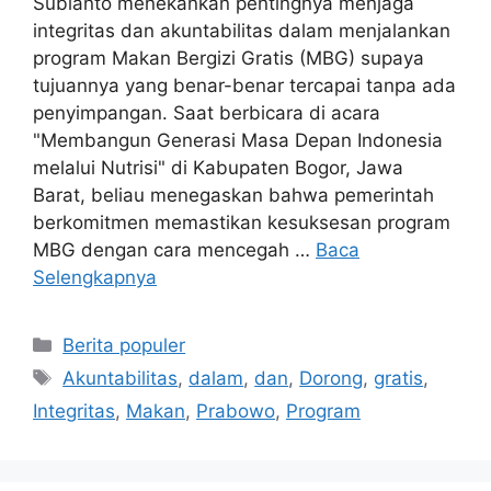
Subianto menekankan pentingnya menjaga
integritas dan akuntabilitas dalam menjalankan
program Makan Bergizi Gratis (MBG) supaya
tujuannya yang benar-benar tercapai tanpa ada
penyimpangan. Saat berbicara di acara
"Membangun Generasi Masa Depan Indonesia
melalui Nutrisi" di Kabupaten Bogor, Jawa
Barat, beliau menegaskan bahwa pemerintah
berkomitmen memastikan kesuksesan program
MBG dengan cara mencegah …
Baca
Selengkapnya
Kategori
Berita populer
Tag
Akuntabilitas
,
dalam
,
dan
,
Dorong
,
gratis
,
Integritas
,
Makan
,
Prabowo
,
Program