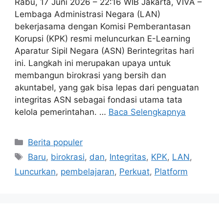
Rabu, 17 Juni 2026 – 22:16 WIB Jakarta, VIVA –
Lembaga Administrasi Negara (LAN)
bekerjasama dengan Komisi Pemberantasan
Korupsi (KPK) resmi meluncurkan E-Learning
Aparatur Sipil Negara (ASN) Berintegritas hari
ini. Langkah ini merupakan upaya untuk
membangun birokrasi yang bersih dan
akuntabel, yang gak bisa lepas dari penguatan
integritas ASN sebagai fondasi utama tata
kelola pemerintahan. …
Baca Selengkapnya
Kategori
Berita populer
Tag
Baru
,
birokrasi
,
dan
,
Integritas
,
KPK
,
LAN
,
Luncurkan
,
pembelajaran
,
Perkuat
,
Platform