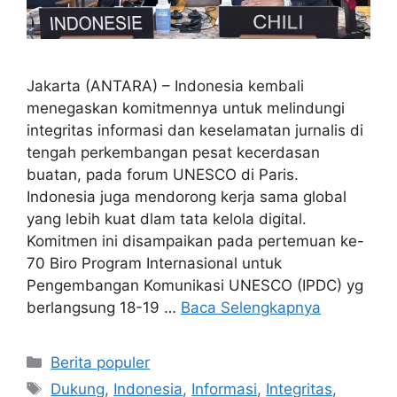
Jakarta (ANTARA) – Indonesia kembali
menegaskan komitmennya untuk melindungi
integritas informasi dan keselamatan jurnalis di
tengah perkembangan pesat kecerdasan
buatan, pada forum UNESCO di Paris.
Indonesia juga mendorong kerja sama global
yang lebih kuat dlam tata kelola digital.
Komitmen ini disampaikan pada pertemuan ke-
70 Biro Program Internasional untuk
Pengembangan Komunikasi UNESCO (IPDC) yg
berlangsung 18-19 …
Baca Selengkapnya
Kategori
Berita populer
Tag
Dukung
,
Indonesia
,
Informasi
,
Integritas
,