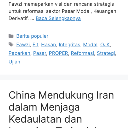
Fawzi memaparkan visi dan rencana strategis
untuk reformasi sektor Pasar Modal, Keuangan
Derivatif, …
Baca Selengkapnya
Kategori
Berita populer
Tag
Fawzi
,
Fit
,
Hasan
,
Integritas
,
Modal
,
OJK
,
Paparkan
,
Pasar
,
PROPER
,
Reformasi
,
Strategi
,
Ujian
China Mendukung Iran
dalam Menjaga
Kedaulatan dan