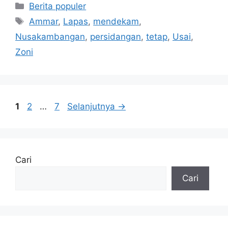
Kategori
Berita populer
Tag
Ammar
,
Lapas
,
mendekam
,
Nusakambangan
,
persidangan
,
tetap
,
Usai
,
Zoni
Halaman
Halaman
Halaman
1
2
…
7
Selanjutnya
→
Cari
Cari