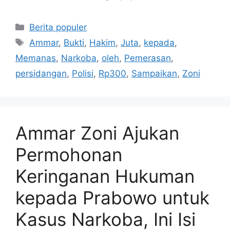
Kategori
Berita populer
Tag
Ammar
,
Bukti
,
Hakim
,
Juta
,
kepada
,
Memanas
,
Narkoba
,
oleh
,
Pemerasan
,
persidangan
,
Polisi
,
Rp300
,
Sampaikan
,
Zoni
Ammar Zoni Ajukan
Permohonan
Keringanan Hukuman
kepada Prabowo untuk
Kasus Narkoba, Ini Isi