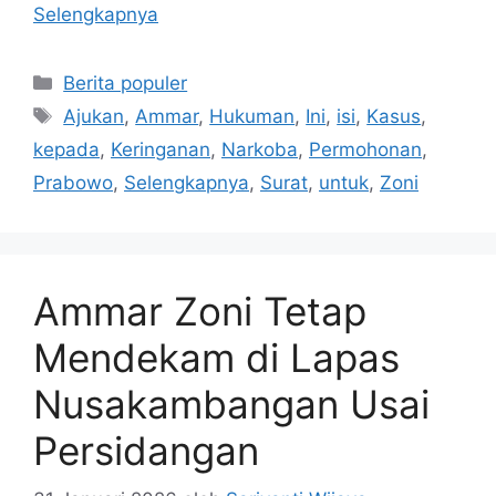
Selengkapnya
Kategori
Berita populer
Tag
Ajukan
,
Ammar
,
Hukuman
,
Ini
,
isi
,
Kasus
,
kepada
,
Keringanan
,
Narkoba
,
Permohonan
,
Prabowo
,
Selengkapnya
,
Surat
,
untuk
,
Zoni
Ammar Zoni Tetap
Mendekam di Lapas
Nusakambangan Usai
Persidangan