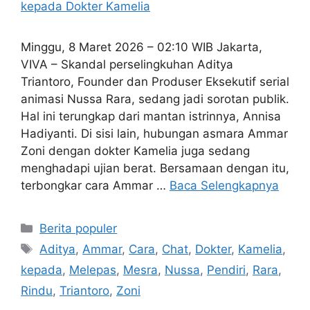
Minggu, 8 Maret 2026 – 02:10 WIB Jakarta,
VIVA – Skandal perselingkuhan Aditya
Triantoro, Founder dan Produser Eksekutif serial
animasi Nussa Rara, sedang jadi sorotan publik.
Hal ini terungkap dari mantan istrinnya, Annisa
Hadiyanti. Di sisi lain, hubungan asmara Ammar
Zoni dengan dokter Kamelia juga sedang
menghadapi ujian berat. Bersamaan dengan itu,
terbongkar cara Ammar …
Baca Selengkapnya
Kategori
Berita populer
Tag
Aditya
,
Ammar
,
Cara
,
Chat
,
Dokter
,
Kamelia
,
kepada
,
Melepas
,
Mesra
,
Nussa
,
Pendiri
,
Rara
,
Rindu
,
Triantoro
,
Zoni