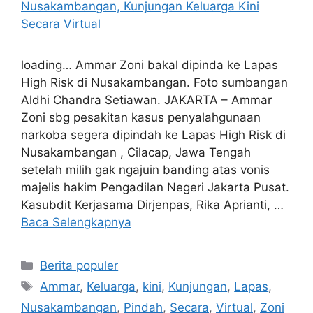
loading… Ammar Zoni bakal dipinda ke Lapas
High Risk di Nusakambangan. Foto sumbangan
Aldhi Chandra Setiawan. JAKARTA – Ammar
Zoni sbg pesakitan kasus penyalahgunaan
narkoba segera dipindah ke Lapas High Risk di
Nusakambangan , Cilacap, Jawa Tengah
setelah milih gak ngajuin banding atas vonis
majelis hakim Pengadilan Negeri Jakarta Pusat.
Kasubdit Kerjasama Dirjenpas, Rika Aprianti, …
Baca Selengkapnya
Kategori
Berita populer
Tag
Ammar
,
Keluarga
,
kini
,
Kunjungan
,
Lapas
,
Nusakambangan
,
Pindah
,
Secara
,
Virtual
,
Zoni