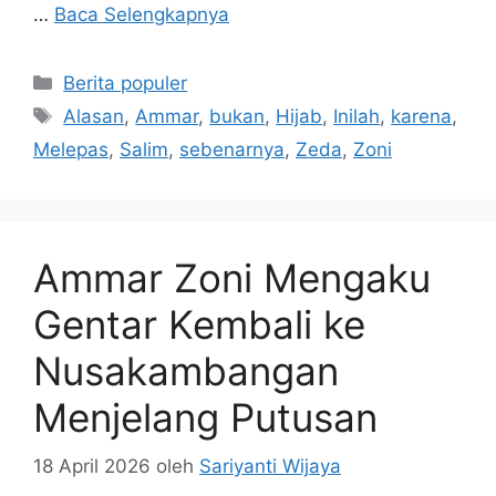
…
Baca Selengkapnya
Kategori
Berita populer
Tag
Alasan
,
Ammar
,
bukan
,
Hijab
,
Inilah
,
karena
,
Melepas
,
Salim
,
sebenarnya
,
Zeda
,
Zoni
Ammar Zoni Mengaku
Gentar Kembali ke
Nusakambangan
Menjelang Putusan
18 April 2026
oleh
Sariyanti Wijaya