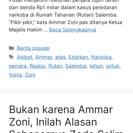
Pusat menjatuhi hukuman penjara tujuh tahun
dan denda Rp1 miliar dalam kasus peredaran
narkoba di Rumah Tahanan (Rutan) Salemba.
“Pikir-pikir,” kata Ammar Zoni pas ditanya Ketua
Majelis Hakim …
Baca Selengkapnya
Kategori
Berita populer
Tag
Akibat
,
Ammar
,
atas
,
Edarkan
,
Narkoba
,
penjara
,
Reaksi
,
Rutan
,
Salemba
,
tahun
,
untuk
,
Vonis
,
Zoni
Bukan karena Ammar
Zoni, Inilah Alasan