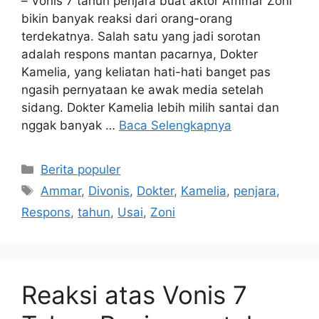
– Vonis 7 tahun penjara buat aktor Ammar Zoni
bikin banyak reaksi dari orang-orang
terdekatnya. Salah satu yang jadi sorotan
adalah respons mantan pacarnya, Dokter
Kamelia, yang keliatan hati-hati banget pas
ngasih pernyataan ke awak media setelah
sidang. Dokter Kamelia lebih milih santai dan
nggak banyak …
Baca Selengkapnya
Kategori
Berita populer
Tag
Ammar
,
Divonis
,
Dokter
,
Kamelia
,
penjara
,
Respons
,
tahun
,
Usai
,
Zoni
Reaksi atas Vonis 7